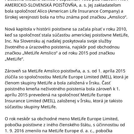
AMERICKO-SLOVENSKÁ POISŤOVŇA, a. s. Jej zakladateľom
bola spoločnosť Alico (American Life Insurance Company) a
širokej verejnosti bola na trhu známa pod značkou „Amslico“.
Nová kapitola v histórii poisťovne sa začala písať v roku 2010,
keď sa spoločnosť stala súčasťou americkej poisťovne MetLife,
Inc. Na Slovensku aj naďalej poskytovala svoje služby
životného a úrazového poistenia, najskôr pod obchodnou
značkou „MetLife Amslico“ a od roku 2015 pod značkou
„MetLife“.
Zároveň sa MetLife Amslico poisťovňa, a. s. od 1. apríla 2015
zlúčila so spoločnosťou MetLife Europe Limited (MEL), ktorá je
členom skupiny MetLife a bola založená v Írsku. Časť
poistného kmeňa neživotného poistenia bola zároveň k 1.
aprílu 2015 prevedená na spoločnosť MetLife Europe
Insurance Limited (MEIL), založenej v Írsku, ktorá je takisto
súčasťou skupiny MetLife.
O rok neskôr sa obchodné meno MetLife Europe Limited,
pobočka poisťovne z iného členského štátu, s účinnosťou od
1. 9. 2016 zmenilo na MetLife Europe d. a. c., pobočka