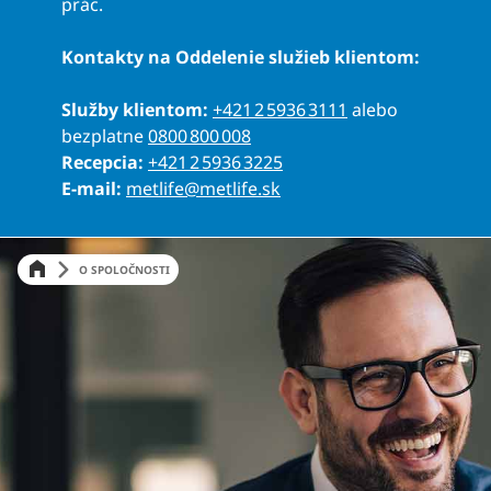
prác.
Kontakty na Oddelenie služieb klientom:
Služby klientom:
+421 2 5936 3111
alebo
bezplatne
0800 800 008
Recepcia:
+421 2 5936 3225
E-mail:
metlife@metlife.sk
O SPOLOČNOSTI