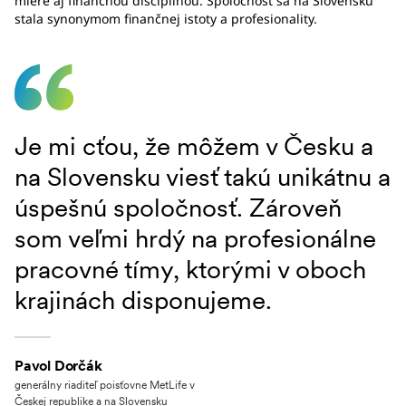
miere aj finančnou disciplínou. Spoločnosť sa na Slovensku
stala synonymom finančnej istoty a profesionality.
Je mi cťou, že môžem v Česku a
na Slovensku viesť takú unikátnu a
úspešnú spoločnosť. Zároveň
som veľmi hrdý na profesionálne
pracovné tímy, ktorými v oboch
krajinách disponujeme.
Pavol Dorčák
generálny riaditeľ poisťovne MetLife v
Českej republike a na Slovensku