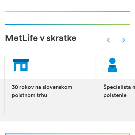
MetLife v skratke
Slide
Changed
Current
slide
1
of
3
slides
30 rokov na slovenskom
Špecialista 
poistnom trhu
poistenie