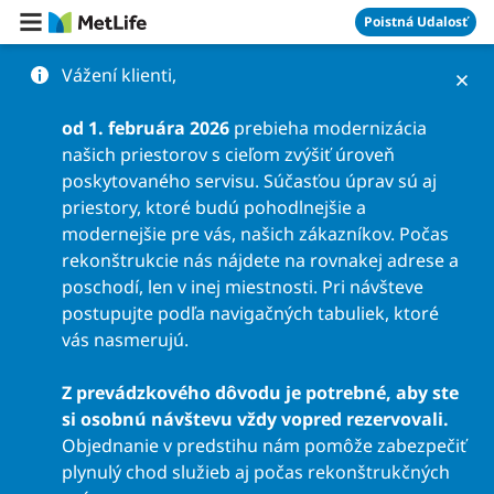
Preskočiť na obsah
Poistná Udalosť
Vážení klienti,
od 1. februára 2026
prebieha modernizácia
našich priestorov s cieľom zvýšiť úroveň
poskytovaného servisu. Súčasťou úprav sú aj
priestory, ktoré budú pohodlnejšie a
modernejšie pre vás, našich zákazníkov. Počas
rekonštrukcie nás nájdete na rovnakej adrese a
poschodí, len v inej miestnosti. Pri návšteve
postupujte podľa navigačných tabuliek, ktoré
vás nasmerujú.
Z prevádzkového dôvodu je potrebné, aby ste
si osobnú návštevu vždy vopred rezervovali.
Objednanie v predstihu nám pomôže zabezpečiť
plynulý chod služieb aj počas rekonštrukčných