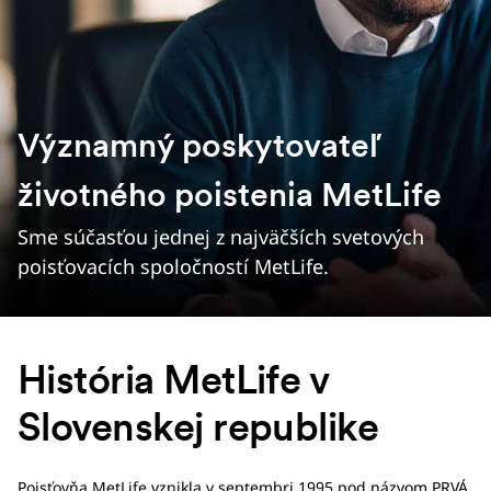
Významný poskytovateľ
životného poistenia MetLife
Sme súčasťou jednej z najväčších svetových
poisťovacích spoločností MetLife.
História MetLife v
Slovenskej republike
Poisťovňa MetLife vznikla v septembri 1995 pod názvom PRVÁ