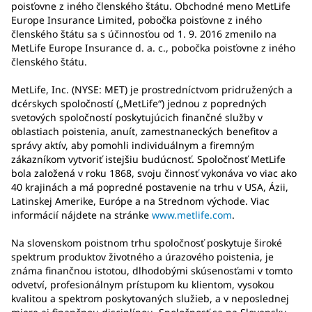
poisťovne z iného členského štátu. Obchodné meno MetLife
Europe Insurance Limited, pobočka poisťovne z iného
členského štátu sa s účinnosťou od 1. 9. 2016 zmenilo na
MetLife Europe Insurance d. a. c., pobočka poisťovne z iného
členského štátu.
MetLife, Inc. (NYSE: MET) je prostredníctvom pridružených a
dcérskych spoločností („MetLife“) jednou z popredných
svetových spoločností poskytujúcich finančné služby v
oblastiach poistenia, anuít, zamestnaneckých benefitov a
správy aktív, aby pomohli individuálnym a firemným
zákazníkom vytvoriť istejšiu budúcnosť. Spoločnosť MetLife
bola založená v roku 1868, svoju činnosť vykonáva vo viac ako
40 krajinách a má popredné postavenie na trhu v USA, Ázii,
Latinskej Amerike, Európe a na Strednom východe. Viac
informácií nájdete na stránke
www.metlife.com
.
Na slovenskom poistnom trhu spoločnosť poskytuje široké
spektrum produktov životného a úrazového poistenia, je
známa finančnou istotou, dlhodobými skúsenosťami v tomto
odvetví, profesionálnym prístupom ku klientom, vysokou
kvalitou a spektrom poskytovaných služieb, a v neposlednej