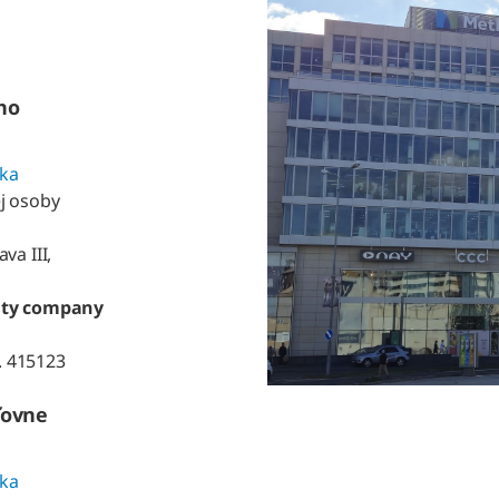
ho
ika
j osoby
va III,
vity company
. 415123
ťovne
ika