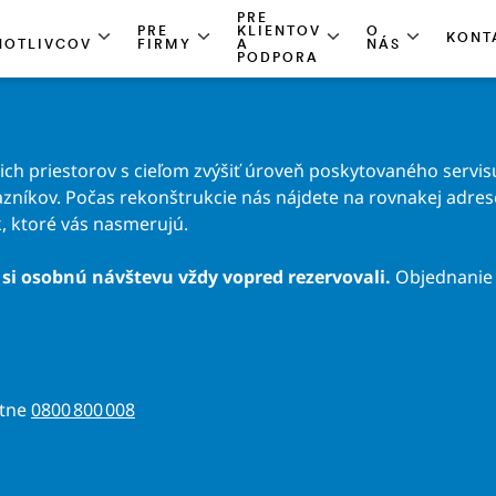
PRE
PRE
KLIENTOV
O
KONT
NOTLIVCOV
FIRMY
A
NÁS
PODPORA
h priestorov s cieľom zvýšiť úroveň poskytovaného servisu
zníkov. Počas rekonštrukcie nás nájdete na rovnakej adrese 
, ktoré vás nasmerujú.
si osobnú návštevu vždy vopred rezervovali.
Objednanie 
atne
0800 800 008