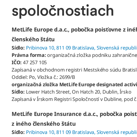
spoločnostiach
MetLife Europe d.a.c., pobočka poisťovne z iné
členského štátu
Sídlo:
Pribinova 10, 811 09 Bratislava, Slovenská republ
Právna forma:
organizačná zložka podniku zahranične
IČO:
47 257 105
Zapísaná v obchodnom registri Mestského súdu Bratisla
Oddiel: Po, Vložka č.: 2699/B
organizačná zložka MetLife Europe designated acti
Sídlo:
Lower Hatch Street, On Hatch 20, Dublin, Írsko
Zapísaná v Írskom Registri Spoločností v Dubline, pod č
MetLife Europe Insurance d.a.c., pobočka pois
z iného členského štátu
Sídlo:
Pribinova 10, 811 09 Bratislava, Slovenská republ