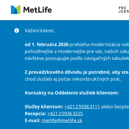
Preskočiť na obsah
PRE
JED
Vážení klienti,
od 1. februára 2026
prebieha modernizácia našic
pohodlnejšie a modernejšie pre vás, našich záka
návšteve postupujte podľa navigačných tabuliek
Z prevádzkového dôvodu je potrebné, aby ste 
chod služieb aj počas rekonštrukčných prác.
Kontakty na Oddelenie služieb klientom:
Služby klientom:
+421 2 5936 3111
alebo bezpl
Recepcia:
+421 2 5936 3225
E-mail:
metlife@metlife.sk