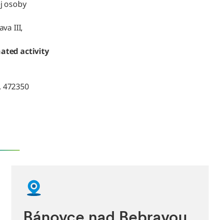
j osoby
va III,
ated activity
. 472350
Bánovce nad Bebravou