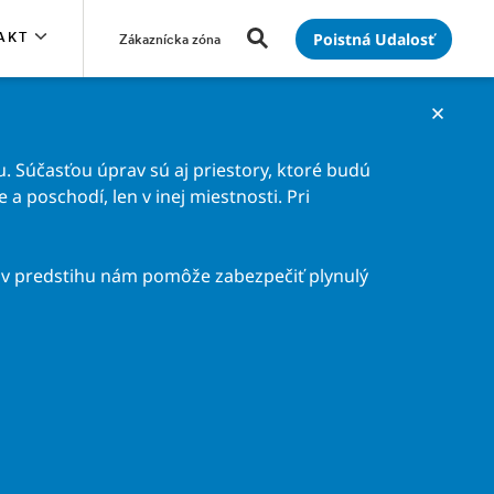
Poistná Udalosť
AKT
Zákaznícka zóna
. Súčasťou úprav sú aj priestory, ktoré budú
a poschodí, len v inej miestnosti. Pri
v predstihu nám pomôže zabezpečiť plynulý