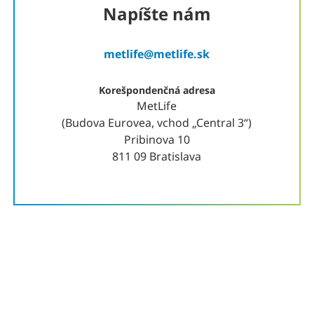
Napíšte nám
metlife@metlife.sk
Korešpondenčná adresa
MetLife
(Budova Eurovea, vchod „Central 3“)
Pribinova 10
811 09 Bratislava