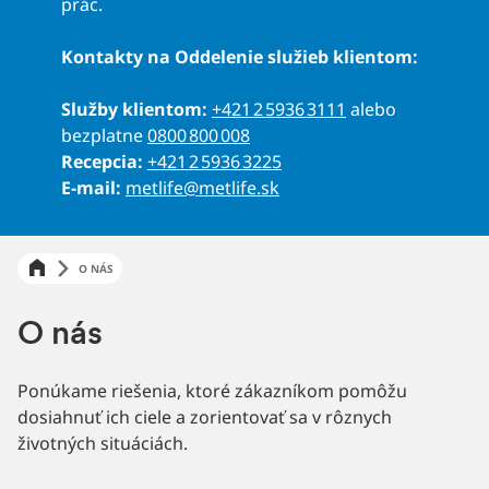
prác.
Kontakty na Oddelenie služieb klientom:
Služby klientom:
+421 2 5936 3111
alebo
bezplatne
0800 800 008
Recepcia:
+421 2 5936 3225
E-mail:
metlife@metlife.sk
O NÁS
O nás
Ponúkame riešenia, ktoré zákazníkom pomôžu
dosiahnuť ich ciele a zorientovať sa v rôznych
životných situáciách.