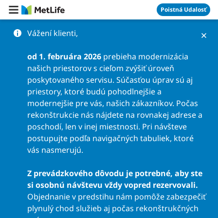
Preskočiť na obsah
Poistná Udalosť
Vážení klienti,
od 1. februára 2026
prebieha modernizácia
našich priestorov s cieľom zvýšiť úroveň
poskytovaného servisu. Súčasťou úprav sú aj
priestory, ktoré budú pohodlnejšie a
modernejšie pre vás, našich zákazníkov. Počas
rekonštrukcie nás nájdete na rovnakej adrese a
poschodí, len v inej miestnosti. Pri návšteve
postupujte podľa navigačných tabuliek, ktoré
vás nasmerujú.
Z prevádzkového dôvodu je potrebné, aby ste
si osobnú návštevu vždy vopred rezervovali.
Objednanie v predstihu nám pomôže zabezpečiť
plynulý chod služieb aj počas rekonštrukčných