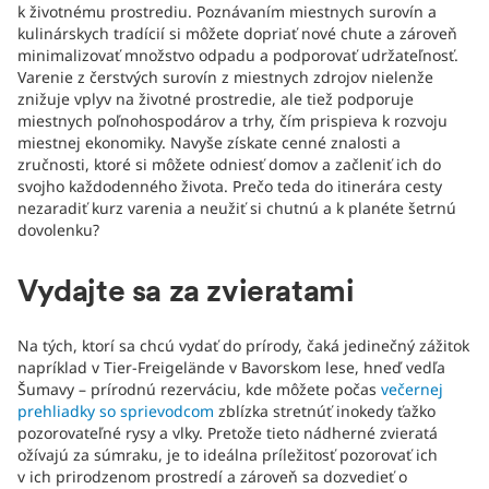
k životnému prostrediu. Poznávaním miestnych surovín a
kulinárskych tradícií si môžete dopriať nové chute a zároveň
minimalizovať množstvo odpadu a podporovať udržateľnosť.
Varenie z čerstvých surovín z miestnych zdrojov nielenže
znižuje vplyv na životné prostredie, ale tiež podporuje
miestnych poľnohospodárov a trhy, čím prispieva k rozvoju
miestnej ekonomiky. Navyše získate cenné znalosti a
zručnosti, ktoré si môžete odniesť domov a začleniť ich do
svojho každodenného života. Prečo teda do itinerára cesty
nezaradiť kurz varenia a neužiť si chutnú a k planéte šetrnú
dovolenku?
Vydajte sa za zvieratami
Na tých, ktorí sa chcú vydať do prírody, čaká jedinečný zážitok
napríklad v Tier-Freigelände v Bavorskom lese, hneď vedľa
Šumavy – prírodnú rezerváciu, kde môžete počas
večernej
prehliadky so sprievodcom
zblízka stretnúť inokedy ťažko
pozorovateľné rysy a vlky. Pretože tieto nádherné zvieratá
ožívajú za súmraku, je to ideálna príležitosť pozorovať ich
v ich prirodzenom prostredí a zároveň sa dozvedieť o