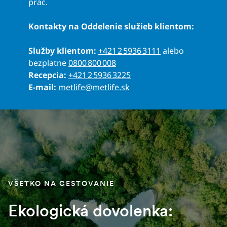
prác.
Kontakty na Oddelenie služieb klientom:
Služby klientom:
+421 2 5936 3111
alebo
bezplatne
0800 800 008
Recepcia:
+421 2 5936 3225
E-mail:
metlife@metlife.sk
VŠETKO NA CESTOVANIE
Ekologická dovolenka: