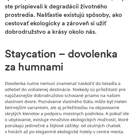
ste prispievali k degradácii životného
prostredia. Našťastie existujú spôsoby, ako
cestovať ekologicky a zároveň si užiť
dobrodružstvo a krásy okolo nás.
Staycation – dovolenka
za humnami
Dovolenka nutne nemusí znamenať naskočiť do lietadla a
odletieť do vzdialenej destinácie. Niekedy sú príležitosti pre
najúžasnejšie dobrodružstvo schované priamo na našom
vlastnom dvore. Poznávanie vlastného štátu môže byť nielen
šetrnejším variantom, ale aj príležitosťou na objavovanie
skrytých klenotov a podporu miestnych podnikov. A pokiaľ ide
o ubytovanie, existuje množstvo ekologických možností, ktoré
ponúkajú jedinečné a štýlové zážitky: od útulných chatiek
v horách až po elegantné ekologické hotely v centre mesta.