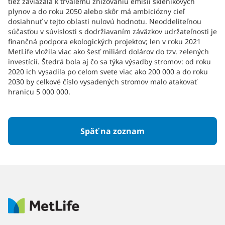
tiež zaviazala k trvalému znižovaniu emisií skleníkových
plynov a do roku 2050 alebo skôr má ambiciózny cieľ
dosiahnuť v tejto oblasti nulovú hodnotu. Neoddeliteľnou
súčasťou v súvislosti s dodržiavaním záväzkov udržateľnosti je
finančná podpora ekologických projektov; len v roku 2021
MetLife vložila viac ako šesť miliárd dolárov do tzv. zelených
investícií. Štedrá bola aj čo sa týka výsadby stromov: od roku
2020 ich vysadila po celom svete viac ako 200 000 a do roku
2030 by celkové číslo vysadených stromov malo atakovať
hranicu 5 000 000.
Späť na zoznam