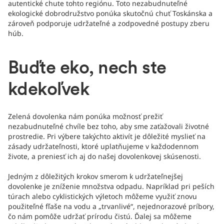
autentické chute tohto regiónu. Toto nezabudnuteľné
ekologické dobrodružstvo ponúka skutočnú chuť Toskánska a
zároveň podporuje udržateľné a zodpovedné postupy zberu
húb.
Buďte eko, nech ste
kdekoľvek
Zelená dovolenka nám ponúka možnosť prežiť
nezabudnuteľné chvíle bez toho, aby sme zaťažovali životné
prostredie. Pri výbere takýchto aktivít je dôležité myslieť na
zásady udržateľnosti, ktoré uplatňujeme v každodennom
živote, a preniesť ich aj do našej dovolenkovej skúsenosti.
Jedným z dôležitých krokov smerom k udržateľnejšej
dovolenke je zníženie množstva odpadu. Napríklad pri peších
túrach alebo cyklistických výletoch môžeme využiť znovu
použiteľné fľaše na vodu a „trvanlivé“, nejednorazové príbory,
čo nám pomôže udržať prírodu čistú. Ďalej sa môžeme