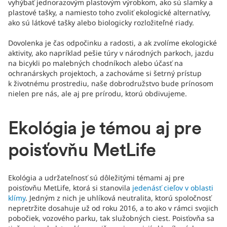
vyhýbať jednorazovým plastovým výrobkom, ako sú slamky a
plastové tašky, a namiesto toho zvoliť ekologické alternatívy,
ako sú látkové tašky alebo biologicky rozložiteľné riady.
Dovolenka je čas odpočinku a radosti, a ak zvolíme ekologické
aktivity, ako napríklad pešie túry v národných parkoch, jazdu
na bicykli po malebných chodníkoch alebo účasť na
ochranárskych projektoch, a zachováme si šetrný prístup
k životnému prostrediu, naše dobrodružstvo bude prínosom
nielen pre nás, ale aj pre prírodu, ktorú obdivujeme.
Ekológia je témou aj pre
poisťovňu MetLife
Ekológia a udržateľnosť sú dôležitými témami aj pre
poisťovňu MetLife, ktorá si stanovila
jedenásť cieľov v oblasti
klímy
. Jedným z nich je uhlíková neutralita, ktorú spoločnosť
nepretržite dosahuje už od roku 2016, a to ako v rámci svojich
pobočiek, vozového parku, tak služobných ciest. Poisťovňa sa