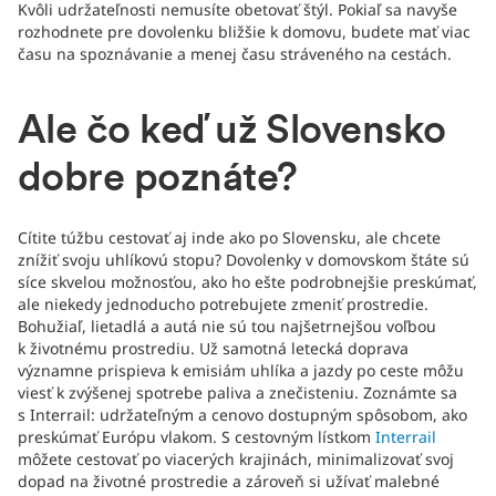
Kvôli udržateľnosti nemusíte obetovať štýl. Pokiaľ sa navyše
rozhodnete pre dovolenku bližšie k domovu, budete mať viac
času na spoznávanie a menej času stráveného na cestách.
Ale čo keď už Slovensko
dobre poznáte?
Cítite túžbu cestovať aj inde ako po Slovensku, ale chcete
znížiť svoju uhlíkovú stopu? Dovolenky v domovskom štáte sú
síce skvelou možnosťou, ako ho ešte podrobnejšie preskúmať,
ale niekedy jednoducho potrebujete zmeniť prostredie.
Bohužiaľ, lietadlá a autá nie sú tou najšetrnejšou voľbou
k životnému prostrediu. Už samotná letecká doprava
významne prispieva k emisiám uhlíka a jazdy po ceste môžu
viesť k zvýšenej spotrebe paliva a znečisteniu. Zoznámte sa
s Interrail: udržateľným a cenovo dostupným spôsobom, ako
preskúmať Európu vlakom. S cestovným lístkom
Interrail
môžete cestovať po viacerých krajinách, minimalizovať svoj
dopad na životné prostredie a zároveň si užívať malebné