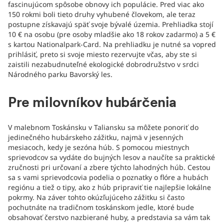
fascinujúcom spôsobe obnovy ich populácie. Pred viac ako
150 rokmi boli tieto druhy vyhubené človekom, ale teraz
postupne získavajú späť svoje bývalé územia. Prehliadka stojí
10 € na osobu (pre osoby mladšie ako 18 rokov zadarmo) a 5 €
s kartou Nationalpark-Card. Na prehliadku je nutné sa vopred
prihlásiť, preto si svoje miesto rezervujte včas, aby ste si
zaistili nezabudnuteľné ekologické dobrodružstvo v srdci
Národného parku Bavorský les.
Pre milovníkov hubárčenia
V malebnom Toskánsku v Taliansku sa môžete ponoriť do
jedinečného hubárskeho zážitku, najmä v jesenných
mesiacoch, kedy je sezóna húb. S pomocou miestnych
sprievodcov sa vydáte do bujných lesov a naučíte sa praktické
zručnosti pri určovaní a zbere týchto lahodných húb. Cestou
sa s vami sprievodcovia podelia o poznatky o flóre a hubách
regiónu a tiež o tipy, ako z húb pripraviť tie najlepšie lokálne
pokrmy. Na záver tohto okúzľujúceho zážitku si často
pochutnáte na tradičnom toskánskom jedle, ktoré bude
obsahovať čerstvo nazbierané huby, a predstavia sa vám tak