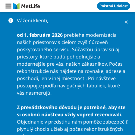
Preskočiť na obsah
Poistná Udalosť
Vážení klienti,
od 1. februára 2026
prebieha modernizácia
našich priestorov s cieľom zvýšiť úroveň
poskytovaného servisu. Súčasťou úprav sú aj
priestory, ktoré budú pohodlnejšie a
modernejšie pre vás, našich zákazníkov. Počas
rekonštrukcie nás nájdete na rovnakej adrese a
poschodí, len v inej miestnosti. Pri návšteve
postupujte podľa navigačných tabuliek, ktoré
vás nasmerujú.
Z prevádzkového dôvodu je potrebné, aby ste
si osobnú návštevu vždy vopred rezervovali.
Objednanie v predstihu nám pomôže zabezpečiť
plynulý chod služieb aj počas rekonštrukčných