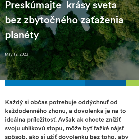
Preskúmajte krásy sveta
bez zbytočného zaťaženia
planéty
May 12, 2023
Každý si občas potrebuje oddýchnuť od
každodenného zhonu, a dovolenka je na to
ideálna príležitosť. Avšak ak chcete znížiť
svoju uhlíkovú stopu, môže byť ťažké nájsť
spôsob, ako si užiť dovolenku bez toho, aby