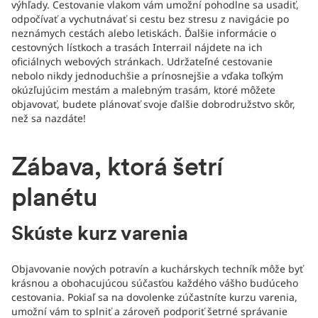
výhľady. Cestovanie vlakom vám umožní pohodlne sa usadiť,
odpočívať a vychutnávať si cestu bez stresu z navigácie po
neznámych cestách alebo letiskách. Ďalšie informácie o
cestovných lístkoch a trasách Interrail nájdete na ich
oficiálnych webových stránkach. Udržateľné cestovanie
nebolo nikdy jednoduchšie a prínosnejšie a vďaka toľkým
okúzľujúcim mestám a malebným trasám, ktoré môžete
objavovať, budete plánovať svoje ďalšie dobrodružstvo skôr,
než sa nazdáte!
Zábava, ktorá šetrí
planétu
Skúste kurz varenia
Objavovanie nových potravín a kuchárskych techník môže byť
krásnou a obohacujúcou súčasťou každého vášho budúceho
cestovania. Pokiaľ sa na dovolenke zúčastníte kurzu varenia,
umožní vám to splniť a zároveň podporiť šetrné správanie