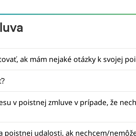
luva
ať, ak mám nejaké otázky k svojej poi
ť?
 v poistnej zmluve v prípade, že nec
a poistnej udalosti, ak nechcem/nemôže