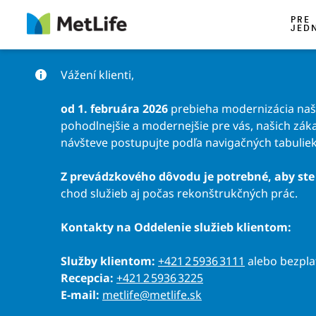
Preskočiť na obsah
PRE
JED
Vážení klienti,
od 1. februára 2026
prebieha modernizácia našic
pohodlnejšie a modernejšie pre vás, našich záka
návšteve postupujte podľa navigačných tabuliek
Z prevádzkového dôvodu je potrebné, aby ste 
chod služieb aj počas rekonštrukčných prác.
Kontakty na Oddelenie služieb klientom:
Služby klientom:
+421 2 5936 3111
alebo bezpl
Recepcia:
+421 2 5936 3225
E-mail:
metlife@metlife.sk