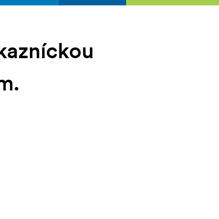
ákazníckou
m.