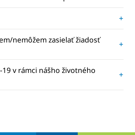
hcem/nemôžem zasielať žiadosť
D-19 v rámci nášho životného