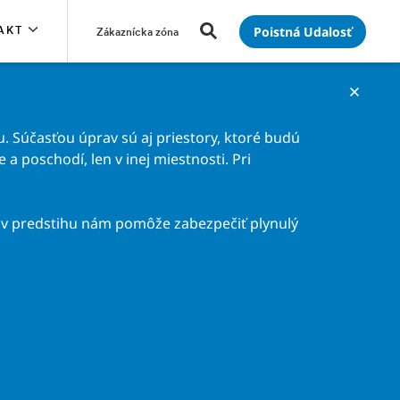
Poistná Udalosť
AKT
Zákaznícka zóna
. Súčasťou úprav sú aj priestory, ktoré budú
a poschodí, len v inej miestnosti. Pri
v predstihu nám pomôže zabezpečiť plynulý