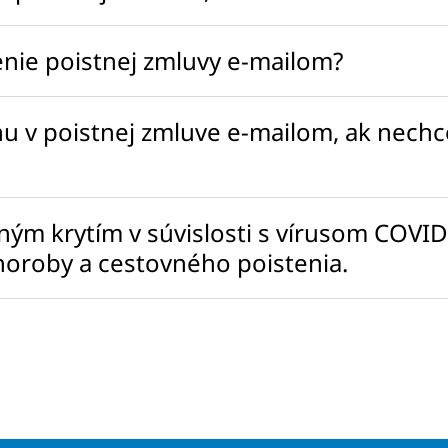
šenie poistnej zmluvy e-mailom?
enu v poistnej zmluve e-mailom, ak nec
ným krytím v súvislosti s vírusom COVI
choroby a cestovného poistenia.