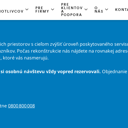
PRE
PRE
KLIENTOV
O
KONT
NOTLIVCOV
FIRMY
A
NÁS
PODPORA
h priestorov s cieľom zvýšiť úroveň poskytovaného servisu
zníkov. Počas rekonštrukcie nás nájdete na rovnakej adrese 
, ktoré vás nasmerujú.
si osobnú návštevu vždy vopred rezervovali.
Objednanie 
atne
0800 800 008