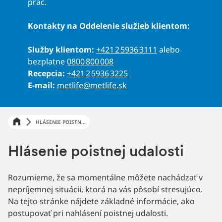
prác.
Kontakty na Oddelenie služieb klientom:
Služby klientom:
+421 2 5936 3111
alebo
bezplatne
0800 800 008
Recepcia:
+421 2 5936 3225
E-mail:
metlife@metlife.sk
HLÁSENIE POISTN...
Hlásenie poistnej udalosti
Rozumieme, že sa momentálne môžete nachádzať v
nepríjemnej situácii, ktorá na vás pôsobí stresujúco.
Na tejto stránke nájdete základné informácie, ako
postupovať pri nahlásení poistnej udalosti.