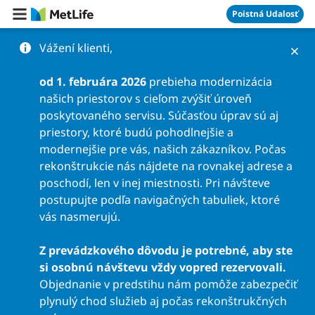
Preskočiť na obsah
Poistná Udalosť
Vážení klienti,
od 1. februára 2026
prebieha modernizácia
našich priestorov s cieľom zvýšiť úroveň
poskytovaného servisu. Súčasťou úprav sú aj
priestory, ktoré budú pohodlnejšie a
modernejšie pre vás, našich zákazníkov. Počas
rekonštrukcie nás nájdete na rovnakej adrese a
poschodí, len v inej miestnosti. Pri návšteve
postupujte podľa navigačných tabuliek, ktoré
vás nasmerujú.
Z prevádzkového dôvodu je potrebné, aby ste
si osobnú návštevu vždy vopred rezervovali.
Objednanie v predstihu nám pomôže zabezpečiť
plynulý chod služieb aj počas rekonštrukčných