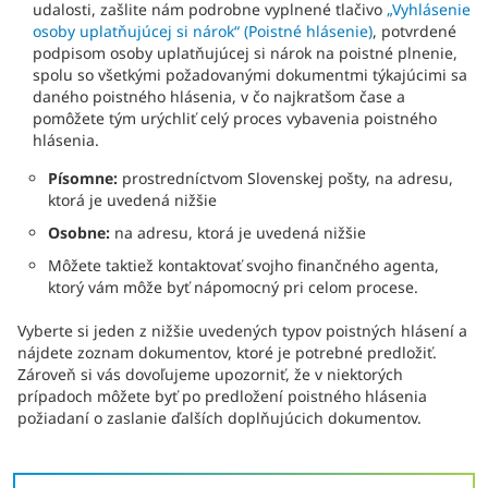
udalosti, zašlite nám podrobne vyplnené tlačivo
„Vyhlásenie
osoby uplatňujúcej si nárok“ (Poistné hlásenie)
, potvrdené
podpisom osoby uplatňujúcej si nárok na poistné plnenie,
spolu so všetkými požadovanými dokumentmi týkajúcimi sa
daného poistného hlásenia, v čo najkratšom čase a
pomôžete tým urýchliť celý proces vybavenia poistného
hlásenia.
Písomne:
prostredníctvom Slovenskej pošty, na adresu,
ktorá je uvedená nižšie
Osobne:
na adresu, ktorá je uvedená nižšie
Môžete taktiež kontaktovať svojho finančného agenta,
ktorý vám môže byť nápomocný pri celom procese.
Vyberte si jeden z nižšie uvedených typov poistných hlásení a
nájdete zoznam dokumentov, ktoré je potrebné predložiť.
Zároveň si vás dovoľujeme upozorniť, že v niektorých
prípadoch môžete byť po predložení poistného hlásenia
požiadaní o zaslanie ďalších doplňujúcich dokumentov.