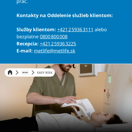
prác.
Kontakty na Oddelenie služieb klientom:
Služby klientom:
+421 2 5936 3111
alebo
bezplatne
0800 800 008
Recepcia:
+421 2 5936 3225
E-mail:
metlife@metlife.sk
EASY RISK