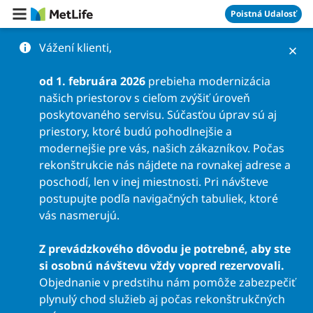
Preskočiť na obsah
Poistná Udalosť
Vážení klienti,
od 1. februára 2026
prebieha modernizácia
našich priestorov s cieľom zvýšiť úroveň
poskytovaného servisu. Súčasťou úprav sú aj
priestory, ktoré budú pohodlnejšie a
modernejšie pre vás, našich zákazníkov. Počas
rekonštrukcie nás nájdete na rovnakej adrese a
poschodí, len v inej miestnosti. Pri návšteve
postupujte podľa navigačných tabuliek, ktoré
vás nasmerujú.
Z prevádzkového dôvodu je potrebné, aby ste
si osobnú návštevu vždy vopred rezervovali.
Objednanie v predstihu nám pomôže zabezpečiť
plynulý chod služieb aj počas rekonštrukčných