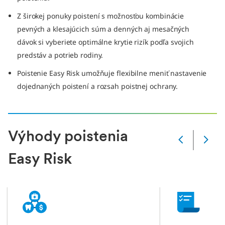
Z širokej ponuky poistení s možnosťou kombinácie
pevných a klesajúcich súm a denných aj mesačných
dávok si vyberiete optimálne krytie rizík podľa svojich
predstáv a potrieb rodiny.
Poistenie Easy Risk umožňuje flexibilne meniť nastavenie
dojednaných poistení a rozsah poistnej ochrany.
Výhody poistenia
Zmena
snímky
Easy Risk
Aktuálna
snímka
1
z
4
slidů