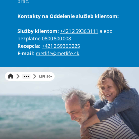
prác.
Kontakty na Oddelenie služieb klientom:
Služby klientom:
+421 2 5936 3111
alebo
bezplatne
0800 800 008
Recepcia:
+421 2 5936 3225
E-mail:
metlife@metlife.sk
LIFE 50+