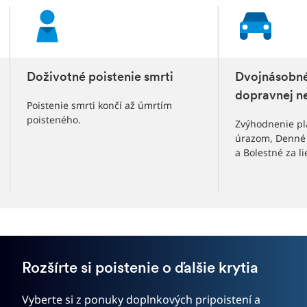
slidů
Doživotné poistenie smrti
Dvojnásobné 
dopravnej n
Poistenie smrti končí až úmrtím
poisteného.
Zvýhodnenie pla
úrazom, Denné 
a Bolestné za l
Rozšírte si poistenie o ďalšie krytia
Vyberte si z ponuky doplnkových pripoistení a