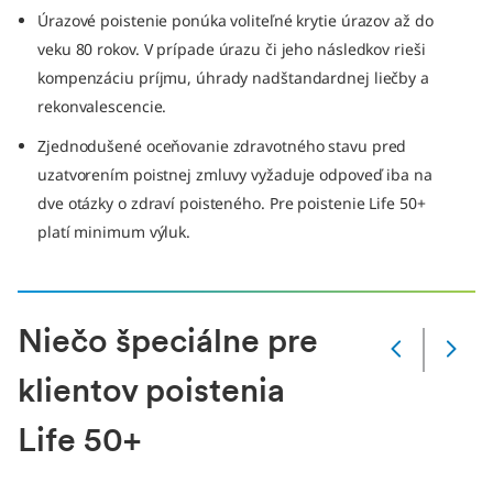
Úrazové poistenie ponúka voliteľné krytie úrazov až do
veku 80 rokov. V prípade úrazu či jeho následkov rieši
kompenzáciu príjmu, úhrady nadštandardnej liečby a
rekonvalescencie.
Zjednodušené oceňovanie zdravotného stavu pred
uzatvorením poistnej zmluvy vyžaduje odpoveď iba na
dve otázky o zdraví poisteného. Pre poistenie Life 50+
platí minimum výluk.
Niečo špeciálne pre
Zmena
snímky
klientov poistenia
Aktuálna
snímka
Life 50+
1
z
6