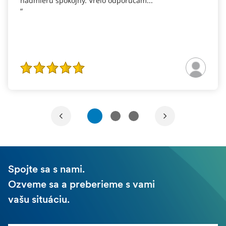
nadmieru spokojný. Vrelo odporúčam...
1
2
3
Spojte sa s nami.
Ozveme sa a preberieme s vami
vašu situáciu.