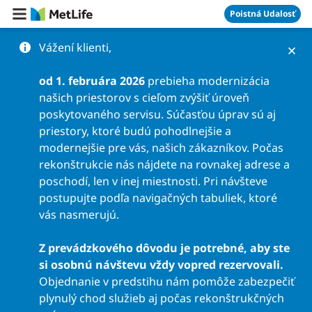
Preskočiť na obsah
Poistná Udalosť
Vážení klienti,
od 1. februára 2026
prebieha modernizácia
našich priestorov s cieľom zvýšiť úroveň
poskytovaného servisu. Súčasťou úprav sú aj
priestory, ktoré budú pohodlnejšie a
modernejšie pre vás, našich zákazníkov. Počas
rekonštrukcie nás nájdete na rovnakej adrese a
poschodí, len v inej miestnosti. Pri návšteve
postupujte podľa navigačných tabuliek, ktoré
vás nasmerujú.
Z prevádzkového dôvodu je potrebné, aby ste
si osobnú návštevu vždy vopred rezervovali.
Objednanie v predstihu nám pomôže zabezpečiť
plynulý chod služieb aj počas rekonštrukčných