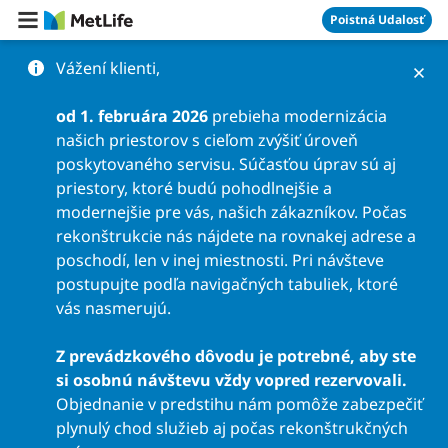
Preskočiť na obsah
Poistná Udalosť
Vážení klienti,
od 1. februára 2026
prebieha modernizácia
našich priestorov s cieľom zvýšiť úroveň
poskytovaného servisu. Súčasťou úprav sú aj
priestory, ktoré budú pohodlnejšie a
modernejšie pre vás, našich zákazníkov. Počas
rekonštrukcie nás nájdete na rovnakej adrese a
poschodí, len v inej miestnosti. Pri návšteve
postupujte podľa navigačných tabuliek, ktoré
vás nasmerujú.
Z prevádzkového dôvodu je potrebné, aby ste
si osobnú návštevu vždy vopred rezervovali.
Objednanie v predstihu nám pomôže zabezpečiť
plynulý chod služieb aj počas rekonštrukčných