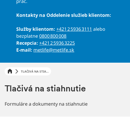
prác.
Kontakty na Oddelenie služieb klientom:
Služby klientom:
+421 2 5936 3111
alebo
bezplatne
0800 800 008
Recepcia:
+421 2 5936 3225
E-mail:
metlife@metlife.sk
TLAČIVÁ NA STIA...
Tlačivá na stiahnutie
Formuláre a dokumenty na stiahnutie