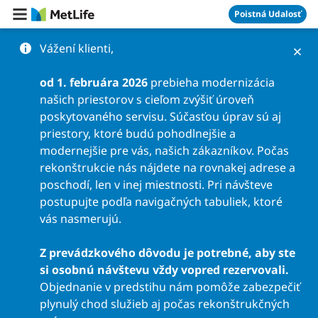
Preskočiť na obsah
Poistná Udalosť
Vážení klienti,
od 1. februára 2026
prebieha modernizácia
našich priestorov s cieľom zvýšiť úroveň
poskytovaného servisu. Súčasťou úprav sú aj
priestory, ktoré budú pohodlnejšie a
modernejšie pre vás, našich zákazníkov. Počas
rekonštrukcie nás nájdete na rovnakej adrese a
poschodí, len v inej miestnosti. Pri návšteve
postupujte podľa navigačných tabuliek, ktoré
vás nasmerujú.
Z prevádzkového dôvodu je potrebné, aby ste
si osobnú návštevu vždy vopred rezervovali.
Objednanie v predstihu nám pomôže zabezpečiť
plynulý chod služieb aj počas rekonštrukčných