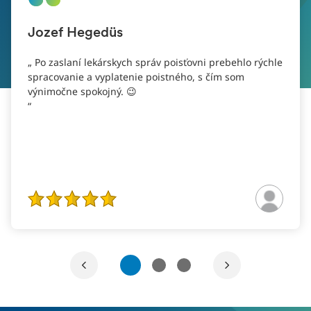
Jozef Hegedüs
Po zaslaní lekárskych správ poisťovni prebehlo rýchle
spracovanie a vyplatenie poistného, s čím som
výnimočne spokojný. 😉
1
2
3