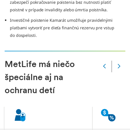
zabezpečí pokračovanie poistenia bez nutnosti platiť
poistné v prípade invalidity alebo úmrtia poistníka.
Investičné poistenie Kamarát umožňuje pravidelnými
platbami vytvoriť pre dieťa finančnú rezervu pre vstup
do dospelosti.
MetLife má niečo
Zmena
snímky
špeciálne aj na
Aktuálna
snímka
ochranu detí
1
z
5
slidů