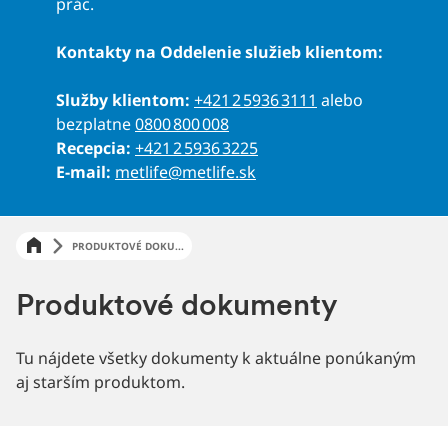
prác.
Kontakty na Oddelenie služieb klientom:
Služby klientom:
+421 2 5936 3111
alebo
bezplatne
0800 800 008
Recepcia:
+421 2 5936 3225
E-mail:
metlife@metlife.sk
PRODUKTOVÉ DOKU...
Produktové dokumenty
Tu nájdete všetky dokumenty k aktuálne ponúkaným
aj starším produktom.