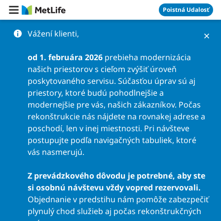
Preskočiť na obsah
Poistná Udalosť
Vážení klienti,
od 1. februára 2026
prebieha modernizácia
našich priestorov s cieľom zvýšiť úroveň
poskytovaného servisu. Súčasťou úprav sú aj
priestory, ktoré budú pohodlnejšie a
modernejšie pre vás, našich zákazníkov. Počas
rekonštrukcie nás nájdete na rovnakej adrese a
poschodí, len v inej miestnosti. Pri návšteve
postupujte podľa navigačných tabuliek, ktoré
vás nasmerujú.
Z prevádzkového dôvodu je potrebné, aby ste
si osobnú návštevu vždy vopred rezervovali.
Objednanie v predstihu nám pomôže zabezpečiť
plynulý chod služieb aj počas rekonštrukčných