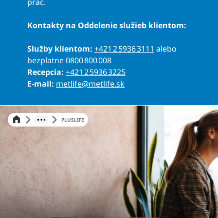
prác.
Kontakty na Oddelenie služieb klientom:
Služby klientom:
+421 2 5936 3111
alebo
bezplatne
0800 800 008
Recepcia:
+421 2 5936 3225
E-mail:
metlife@metlife.sk
PLUSLIFE