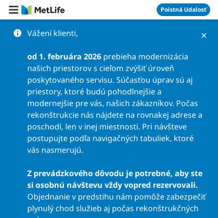
Preskočiť na obsah
Poistná Udalosť
Vážení klienti,
od 1. februára 2026
prebieha modernizácia
našich priestorov s cieľom zvýšiť úroveň
poskytovaného servisu. Súčasťou úprav sú aj
priestory, ktoré budú pohodlnejšie a
modernejšie pre vás, našich zákazníkov. Počas
rekonštrukcie nás nájdete na rovnakej adrese a
poschodí, len v inej miestnosti. Pri návšteve
postupujte podľa navigačných tabuliek, ktoré
vás nasmerujú.
Z prevádzkového dôvodu je potrebné, aby ste
si osobnú návštevu vždy vopred rezervovali.
Objednanie v predstihu nám pomôže zabezpečiť
plynulý chod služieb aj počas rekonštrukčných