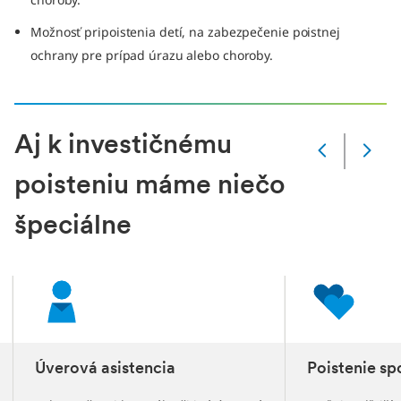
Možnosť pripoistenia detí, na zabezpečenie poistnej
ochrany pre prípad úrazu alebo choroby.
Aj k investičnému
Zmena
snímky
poisteniu máme niečo
Aktuálna
snímka
špeciálne
1
z
6
slidů
Úverová asistencia
Poistenie sp