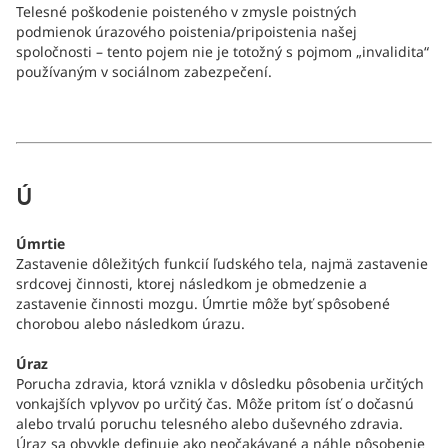
Telesné poškodenie poisteného v zmysle poistných
podmienok úrazového poistenia/pripoistenia našej
spoločnosti – tento pojem nie je totožný s pojmom „invalidita“
používaným v sociálnom zabezpečení.
Ú
Úmrtie
Zastavenie dôležitých funkcií ľudského tela, najmä zastavenie
srdcovej činnosti, ktorej následkom je obmedzenie a
zastavenie činnosti mozgu. Úmrtie môže byť spôsobené
chorobou alebo následkom úrazu.
Úraz
Porucha zdravia, ktorá vznikla v dôsledku pôsobenia určitých
vonkajších vplyvov po určitý čas. Môže pritom ísť o dočasnú
alebo trvalú poruchu telesného alebo duševného zdravia.
Úraz sa obvykle definuje ako neočakávané a náhle pôsobenie