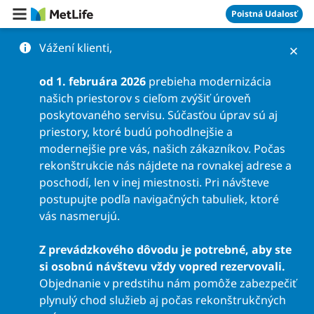
Preskočiť na obsah
Poistná Udalosť
Vážení klienti,
od 1. februára 2026
prebieha modernizácia
našich priestorov s cieľom zvýšiť úroveň
poskytovaného servisu. Súčasťou úprav sú aj
priestory, ktoré budú pohodlnejšie a
modernejšie pre vás, našich zákazníkov. Počas
rekonštrukcie nás nájdete na rovnakej adrese a
poschodí, len v inej miestnosti. Pri návšteve
postupujte podľa navigačných tabuliek, ktoré
vás nasmerujú.
Z prevádzkového dôvodu je potrebné, aby ste
si osobnú návštevu vždy vopred rezervovali.
Objednanie v predstihu nám pomôže zabezpečiť
plynulý chod služieb aj počas rekonštrukčných