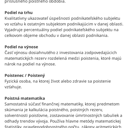
príslušného poistného obdobia.
Podiel na trhu
Kvalitatívny ukazovateľ úspešnosti podnikateľského subjektu
vo vzťahu k ostatným subjektom podnikajúcim v danej oblasti.
Vyjadruje percentuálny podiel podnikateľského subjektu na
celkovom objeme obchodu v danej oblasti podnikania.
Podiel na výnose
Časť výnosu dosiahnutého z investovania zodpovedajúcich
matematických rezerv rozdelená medzi poistenia, ktoré majú
nárok na podiel na výnose.
Poistenec / Poistený
Fyzická osoba, na ktorej život alebo zdravie sa poistenie
vzťahuje.
Poistná matematika
Samostatná súčasť finančnej matematiky, ktorej predmetom
skúmania je kalkulácia poistného, poistných rezerv,
solventnosti poisťovne, zostavovanie úmrtnostných tabuliek a
odhady trendov vývoja. Používa hlavne metódy matematickej
štatistiky, pravdepodobnostného počtu, zákony aritmetických