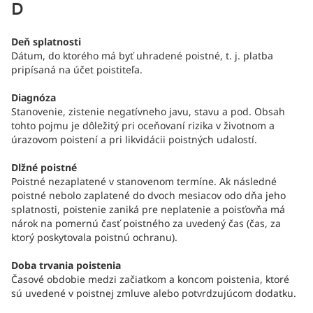
D
Deň splatnosti
Dátum, do ktorého má byť uhradené poistné, t. j. platba
pripísaná na účet poistiteľa.
Diagnóza
Stanovenie, zistenie negatívneho javu, stavu a pod. Obsah
tohto pojmu je dôležitý pri oceňovaní rizika v životnom a
úrazovom poistení a pri likvidácii poistných udalostí.
Dlžné poistné
Poistné nezaplatené v stanovenom termíne. Ak následné
poistné nebolo zaplatené do dvoch mesiacov odo dňa jeho
splatnosti, poistenie zaniká pre neplatenie a poisťovňa má
nárok na pomernú časť poistného za uvedený čas (čas, za
ktorý poskytovala poistnú ochranu).
Doba trvania poistenia
Časové obdobie medzi začiatkom a koncom poistenia, ktoré
sú uvedené v poistnej zmluve alebo potvrdzujúcom dodatku.