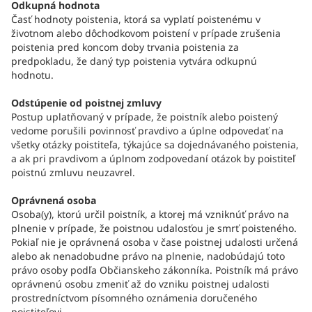
Odkupná hodnota
Časť hodnoty poistenia, ktorá sa vyplatí poistenému v
životnom alebo dôchodkovom poistení v prípade zrušenia
poistenia pred koncom doby trvania poistenia za
predpokladu, že daný typ poistenia vytvára odkupnú
hodnotu.
Odstúpenie od poistnej zmluvy
Postup uplatňovaný v prípade, že poistník alebo poistený
vedome porušili povinnosť pravdivo a úplne odpovedať na
všetky otázky poistiteľa, týkajúce sa dojednávaného poistenia,
a ak pri pravdivom a úplnom zodpovedaní otázok by poistiteľ
poistnú zmluvu neuzavrel.
Oprávnená osoba
Osoba(y), ktorú určil poistník, a ktorej má vzniknúť právo na
plnenie v prípade, že poistnou udalosťou je smrť poisteného.
Pokiaľ nie je oprávnená osoba v čase poistnej udalosti určená
alebo ak nenadobudne právo na plnenie, nadobúdajú toto
právo osoby podľa Občianskeho zákonníka. Poistník má právo
oprávnenú osobu zmeniť až do vzniku poistnej udalosti
prostredníctvom písomného oznámenia doručeného
poistiteľovi.