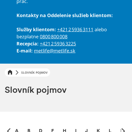
prác.
Kontakty na Oddelenie služieb klientom:
Služby klientom:
+421 2 5936 3111
alebo
bezplatne
0800 800 008
Recepcia:
+421 2 5936 3225
E-mail:
metlife@metlife.sk
SLOVNÍK POJMOV
Slovník pojmov
Z
A
B
D
F
H
I
J
K
L
M