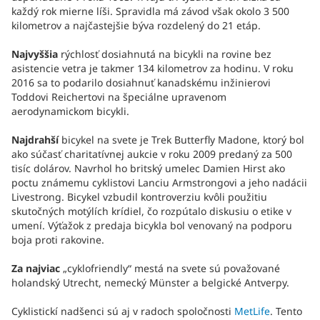
každý rok mierne líši. Spravidla má závod však okolo 3 500
kilometrov a najčastejšie býva rozdelený do 21 etáp.
Najvyššia
rýchlosť dosiahnutá na bicykli na rovine bez
asistencie vetra je takmer 134 kilometrov za hodinu. V roku
2016 sa to podarilo dosiahnuť kanadskému inžinierovi
Toddovi Reichertovi na špeciálne upravenom
aerodynamickom bicykli.
Najdrahší
bicykel na svete je Trek Butterfly Madone, ktorý bol
ako súčasť charitatívnej aukcie v roku 2009 predaný za 500
tisíc dolárov. Navrhol ho britský umelec Damien Hirst ako
poctu známemu cyklistovi Lanciu Armstrongovi a jeho nadácii
Livestrong. Bicykel vzbudil kontroverziu kvôli použitiu
skutočných motýlích krídiel, čo rozpútalo diskusiu o etike v
umení. Výťažok z predaja bicykla bol venovaný na podporu
boja proti rakovine.
Za najviac
„cyklofriendly“ mestá na svete sú považované
holandský Utrecht, nemecký Münster a belgické Antverpy.
Cyklistickí nadšenci sú aj v radoch spoločnosti
MetLife
. Tento