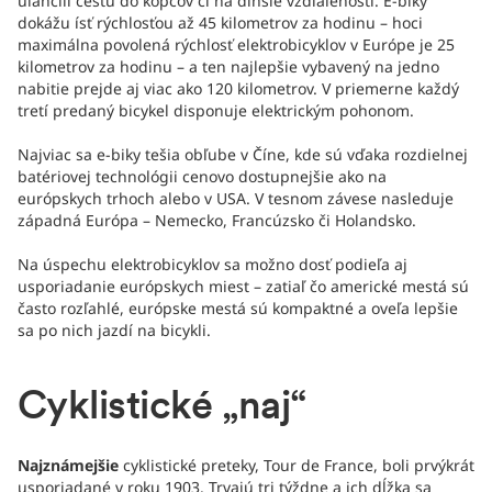
uľahčili cestu do kopcov či na dlhšie vzdialenosti. E-biky
dokážu ísť rýchlosťou až 45 kilometrov za hodinu – hoci
maximálna povolená rýchlosť elektrobicyklov v Európe je 25
kilometrov za hodinu – a ten najlepšie vybavený na jedno
nabitie prejde aj viac ako 120 kilometrov. V priemerne každý
tretí predaný bicykel disponuje elektrickým pohonom.
Najviac sa e-biky tešia obľube v Číne, kde sú vďaka rozdielnej
batériovej technológii cenovo dostupnejšie ako na
európskych trhoch alebo v USA. V tesnom závese nasleduje
západná Európa – Nemecko, Francúzsko či Holandsko.
Na úspechu elektrobicyklov sa možno dosť podieľa aj
usporiadanie európskych miest – zatiaľ čo americké mestá sú
často rozľahlé, európske mestá sú kompaktné a oveľa lepšie
sa po nich jazdí na bicykli.
Cyklistické „naj“
Najznámejšie
cyklistické preteky, Tour de France, boli prvýkrát
usporiadané v roku 1903. Trvajú tri týždne a ich dĺžka sa