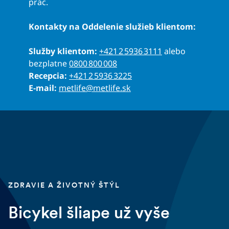
prác.
Kontakty na Oddelenie služieb klientom:
Služby klientom:
+421 2 5936 3111
alebo
bezplatne
0800 800 008
Recepcia:
+421 2 5936 3225
E-mail:
metlife@metlife.sk
ZDRAVIE A ŽIVOTNÝ ŠTÝL
Bicykel šliape už vyše