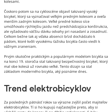
kolesami.
Čoskoro potom sa na cykloscéne objavil takzvaný vysoký
bicykel, ktorý sa vyznačoval veľkým predným kolesom a oveľa
menším zadným kolesom. Veľké predné koleso síce
umožňovalo rýchlejšiu jazdu než predchádzajúca konštrukcia,
ale vyžadovalo väčšiu dávku odvahy pri nasadaní a zosadnutí.
Celkom bežne tak aj vďaka absencii bŕzd dochádzalo k
pádom, ktoré kvôli vysokému ťažisku bicykla často viedli k
vážnym zraneniam.
Prvým skutočne praktickým a populárnym modelom bicykla sa
na konci 19. storočia stal takzvaný bezpečnostný bicykel, ktorý
mal obe kolesá už rovnako veľké. Tento dizajn sa stal
základom moderného bicykla, aký poznáme dnes.
Trend elektrobicyklov
Za posledných pätnásť rokov sa výrazne zvýšil počet majiteľov
elektrobicyklov. Tí si ho kupujú najčastejšie preto, aby si