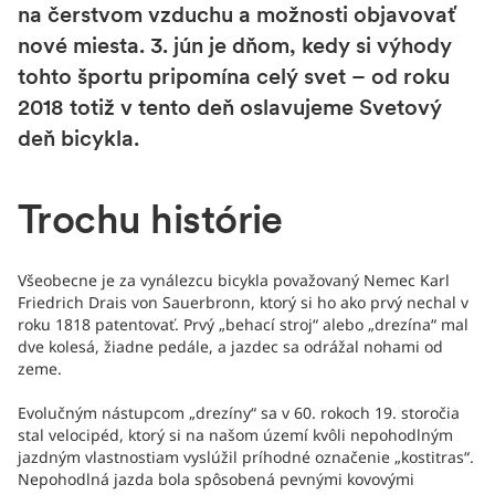
na čerstvom vzduchu a možnosti objavovať
nové miesta. 3. jún je dňom, kedy si výhody
tohto športu pripomína celý svet – od roku
2018 totiž v tento deň oslavujeme Svetový
deň bicykla.
Trochu histórie
Všeobecne je za vynálezcu bicykla považovaný Nemec Karl
Friedrich Drais von Sauerbronn, ktorý si ho ako prvý nechal v
roku 1818 patentovať. Prvý „behací stroj“ alebo „drezína“ mal
dve kolesá, žiadne pedále, a jazdec sa odrážal nohami od
zeme.
Evolučným nástupcom „drezíny“ sa v 60. rokoch 19. storočia
stal velocipéd, ktorý si na našom území kvôli nepohodlným
jazdným vlastnostiam vyslúžil príhodné označenie „kostitras“.
Nepohodlná jazda bola spôsobená pevnými kovovými