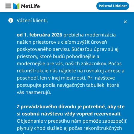
Preskočiť na obsah
Poistná Udalosť
Vážení klienti,
od 1. februára 2026
prebieha modernizácia
našich priestorov s cieľom zvýšiť úroveň
poskytovaného servisu. Súčasťou úprav sú aj
priestory, ktoré budú pohodlnejšie a
modernejšie pre vás, našich zákazníkov. Počas
rekonštrukcie nás nájdete na rovnakej adrese a
poschodí, len v inej miestnosti. Pri návšteve
postupujte podľa navigačných tabuliek, ktoré
vás nasmerujú.
Z prevádzkového dôvodu je potrebné, aby ste
si osobnú návštevu vždy vopred rezervovali.
Objednanie v predstihu nám pomôže zabezpečiť
plynulý chod služieb aj počas rekonštrukčných