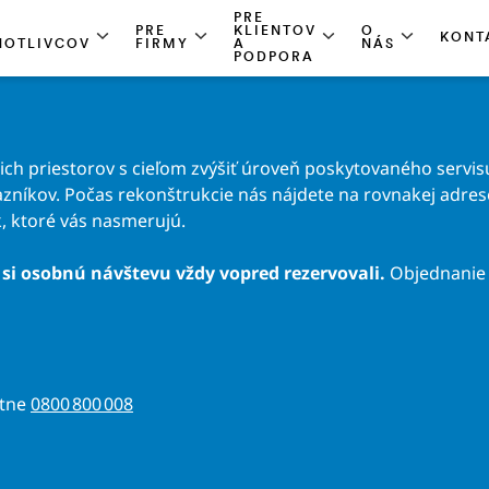
PRE
PRE
KLIENTOV
O
KONT
NOTLIVCOV
FIRMY
A
NÁS
PODPORA
h priestorov s cieľom zvýšiť úroveň poskytovaného servisu
zníkov. Počas rekonštrukcie nás nájdete na rovnakej adrese 
, ktoré vás nasmerujú.
si osobnú návštevu vždy vopred rezervovali.
Objednanie 
atne
0800 800 008