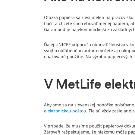
Otázka papiera sa rieši nielen na pracovisku
tlačiť a chcete spotrebovať menej papiera, 
Garamond je najekonomickejší zo základných f
Ďalej UNICEF odporúča obnoviť členstvo v kniž
svojho obľúbeného autora môžete aj nákupom
opakované použitie. Na výrobu papierových u
V MetLife elekt
Aby sme sa na slovenskej pobočke poisťovne
elektronickou poštou
. Tie sú vždy zasielané
V prípade, že musíme použiť papierový dokum
Zároveň rešpektujeme, že niekomu môže papi