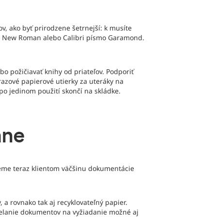
ov, ako byť prirodzene šetrnejší: k musíte
mes New Roman alebo Calibri písmo Garamond.
bo požičiavať knihy od priateľov. Podporiť
azové papierové utierky za uteráky na
o jedinom použití skončí na skládke.
ane
jeme teraz klientom väčšinu dokumentácie
 rovnako tak aj recyklovateľný papier.
ielanie dokumentov na vyžiadanie možné aj