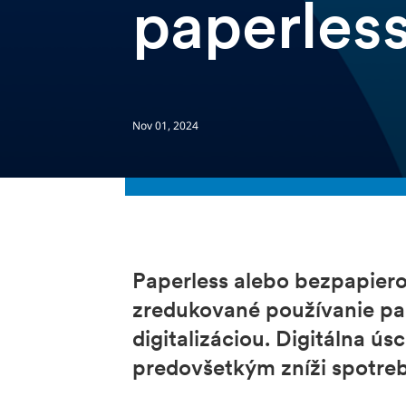
paperles
Nov 01, 2024
Paperless alebo bezpapierov
zredukované používanie pa
digitalizáciou. Digitálna ú
predovšetkým zníži spotreb