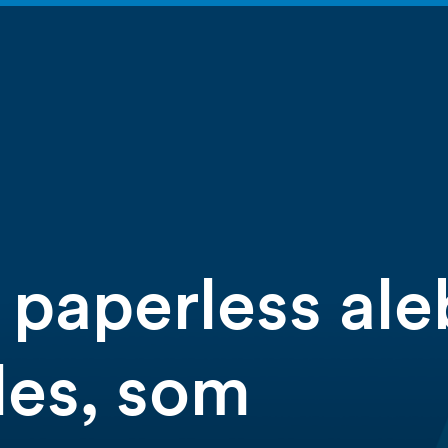
paperless ale
les, som