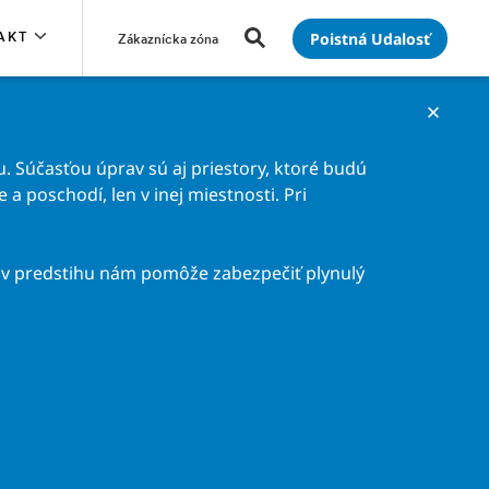
Poistná Udalosť
AKT
Zákaznícka zóna
. Súčasťou úprav sú aj priestory, ktoré budú
a poschodí, len v inej miestnosti. Pri
v predstihu nám pomôže zabezpečiť plynulý