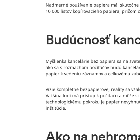
Nadmerné používanie papiera má skutočn
10 000 listov kopírovacieho papiera, pričom 
Budúcnosť kance
Myšlienka kancelárie bez papiera sa na svet
ako sa s rozmachom počítačov budú kancelári
papier k vedeniu záznamov a celkovému zabe
Vízie kompletne bezpapierovej reality sa vša
Väčšina ľudí má prístup k počítaču a môže si
technologickému pokroku je papier nevyhnut
inštitúcie.
Ako na nehrom