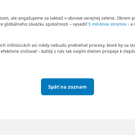
obom, ale angažujeme sa taktiež v obnove verejnej zelene. Okrem 
re globálneho záväzku spoločnosti – vysadiť
5 miliónov stromov
- a 
ych inštitúciách asi nikdy nebudú prebiehať procesy, ktoré by sa 
fektívne znižovať – každý z nás tak svojím dielom prispeje k zlepšo
Späť na zoznam