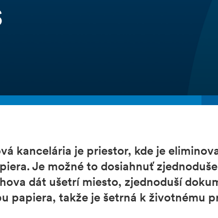
s
á kancelária je priestor, kde je elimino
piera. Je možné to dosiahnuť zjednoduše
schova dát ušetrí miesto, zjednoduší dokum
u papiera, takže je šetrná k životnému pr