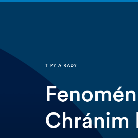
TIPY A RADY
Fenomén 
Chránim 