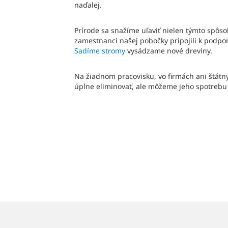
naďalej.
Prírode sa snažíme uľaviť nielen týmto spôs
zamestnanci našej pobočky pripojili k podpo
Sadíme stromy
vysádzame nové dreviny.
Na žiadnom pracovisku, vo firmách ani štátn
úplne eliminovať, ale môžeme jeho spotrebu e