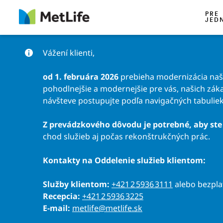
Preskočiť na obsah
PRE
JED
Vážení klienti,
od 1. februára 2026
prebieha modernizácia našic
pohodlnejšie a modernejšie pre vás, našich záka
návšteve postupujte podľa navigačných tabuliek
Z prevádzkového dôvodu je potrebné, aby ste 
chod služieb aj počas rekonštrukčných prác.
Kontakty na Oddelenie služieb klientom:
Služby klientom:
+421 2 5936 3111
alebo bezpl
Recepcia:
+421 2 5936 3225
E-mail:
metlife@metlife.sk