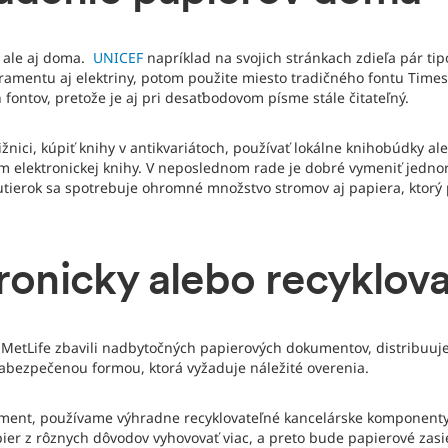
, ale aj doma.
UNICEF
napríklad na svojich stránkach zdieľa pár tip
atramentu aj elektriny, potom použite miesto tradičného fontu Ti
ontov, pretože je aj pri desaťbodovom písme stále čitateľný.
nici, kúpiť knihy v antikvariátoch, používať lokálne knihobúdky ale
 elektronickej knihy. V neposlednom rade je dobré vymeniť jednor
tierok sa spotrebuje ohromné množstvo stromov aj papiera, ktorý p
ronicky alebo recyklov
 MetLife zbavili nadbytočných papierových dokumentov, distribuu
 zabezpečenou formou, ktorá vyžaduje náležité overenia.
ent, používame výhradne recyklovateľné kancelárske komponenty, a
er z rôznych dôvodov vyhovovať viac, a preto bude papierové zas