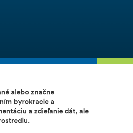
vané alebo značne
ním byrokracie a
entáciu a zdieľanie dát, ale
ostrediu.