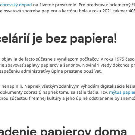
e
obrovský dopad
na životné prostredie. Pre predstavu: priemerný čl
celosvetová spotreba papiera a kartónu bola v roku 2021 takmer 408
lárií je bez papiera!
e objavila de facto súčasne s vynálezom počítačov. V roku 1975 čas
e zbavovať záplavy papierov a šanónov. Novinári vtedy dokonca pro
zpečeniu administratívy úplne prestane používať.
k nenaplnili. Napriek všetkým zdanlivým výhodám digitalizácie leži
 dokumenty zobraziť, napriek tomu sa stále tlačia. Tzv.
mýtus papier
nou súčasťou firemnej kultúry a jeho úplné odstránenie by znemož
adenie papierov doma