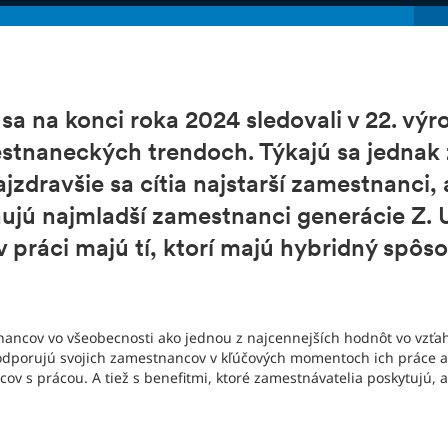
é sa na konci roka 2024 sledovali v 22. výr
estnaneckých trendoch. Týkajú sa jednak
zdravšie sa cítia najstarší zamestnanci, 
nujú najmladší zamestnanci generácie Z. U
 v práci majú tí, ktorí majú hybridný spôs
tnancov vo všeobecnosti ako jednou z najcennejších hodnôt vo v
dporujú svojich zamestnancov v kľúčových momentoch ich práce a ž
cov s prácou. A tiež s benefitmi, ktoré zamestnávatelia poskytujú, a