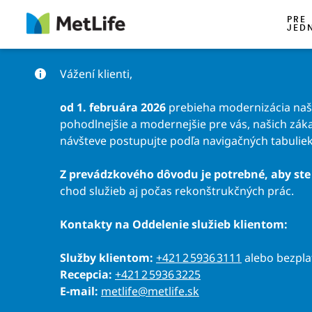
Preskočiť na obsah
PRE
JED
Vážení klienti,
od 1. februára 2026
prebieha modernizácia našic
pohodlnejšie a modernejšie pre vás, našich záka
návšteve postupujte podľa navigačných tabuliek
Z prevádzkového dôvodu je potrebné, aby ste 
chod služieb aj počas rekonštrukčných prác.
Kontakty na Oddelenie služieb klientom:
Služby klientom:
+421 2 5936 3111
alebo bezpl
Recepcia:
+421 2 5936 3225
E-mail:
metlife@metlife.sk