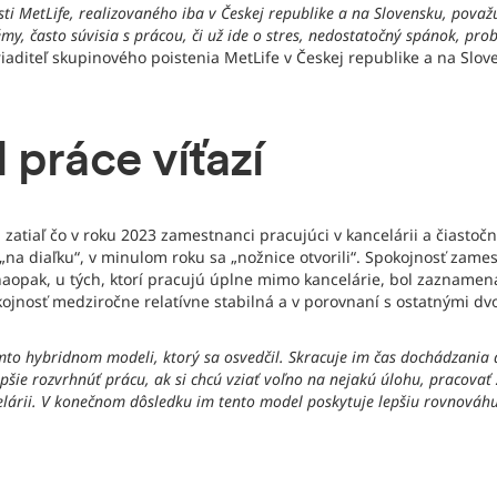
ti MetLife, realizovaného iba v Českej republike a na Slovensku, považ
my, často súvisia s prácou, či už ide o stres, nedostatočný spánok, p
riaditeľ skupinového poistenia MetLife v Českej republike a na Slov
práce víťazí
 - zatiaľ čo v roku 2023 zamestnanci pracujúci v kancelárii a čiast
en „na diaľku“, v minulom roku sa „nožnice otvorili“. Spokojnosť za
naopak, u tých, ktorí pracujú úplne mimo kancelárie, bol zazname
kojnosť medziročne relatívne stabilná a v porovnaní s ostatnými dv
to hybridnom modeli, ktorý sa osvedčil. Skracuje im čas dochádzania do
epšie rozvrhnúť prácu, ak si chcú vziať voľno na nejakú úlohu, pracova
ancelárii. V konečnom dôsledku im tento model poskytuje lepšiu rovno