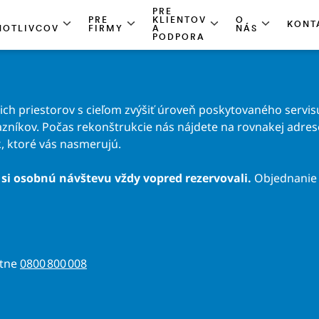
PRE
PRE
KLIENTOV
O
KONT
NOTLIVCOV
FIRMY
A
NÁS
PODPORA
h priestorov s cieľom zvýšiť úroveň poskytovaného servisu
zníkov. Počas rekonštrukcie nás nájdete na rovnakej adrese 
, ktoré vás nasmerujú.
si osobnú návštevu vždy vopred rezervovali.
Objednanie 
atne
0800 800 008