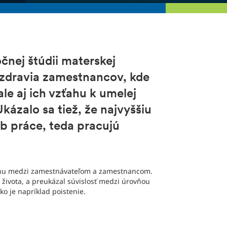
očnej štúdii materskej
 zdravia zamestnancov, kde
ale aj ich vzťahu k umelej
kázalo sa tiež, že najvyššiu
ob práce, teda pracujú
zťahu medzi zamestnávateľom a zamestnancom.
ivota, a preukázal súvislosť medzi úrovňou
ko je napríklad poistenie.