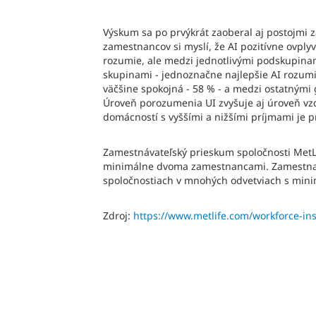
Výskum sa po prvýkrát zaoberal aj postojmi z
zamestnancov si myslí, že AI pozitívne ovply
rozumie, ale medzi jednotlivými podskupinami
skupinami - jednoznačne najlepšie AI rozumie
väčšine spokojná - 58 % - a medzi ostatnými
Úroveň porozumenia UI zvyšuje aj úroveň vzd
domácností s vyššími a nižšími príjmami je pr
Zamestnávateľský prieskum spoločnosti MetL
minimálne dvoma zamestnancami. Zamestnane
spoločnostiach v mnohých odvetviach s mi
Zdroj:
https://www.metlife.com/workforce-in