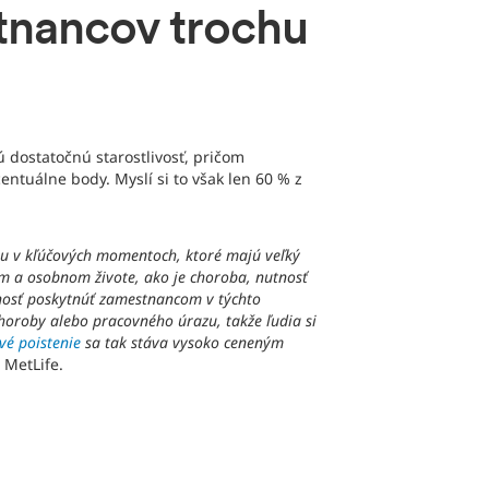
stnancov trochu
ú dostatočnú starostlivosť, pričom
entuálne body. Myslí si to však len 60 % z
ru v kľúčových momentoch, ktoré majú veľký
nom a osobnom živote, ako je choroba, nutnosť
žnosť poskytnúť zamestnancom v týchto
horoby alebo pracovného úrazu, takže ľudia si
vé poistenie
sa tak stáva vysoko ceneným
 MetLife.