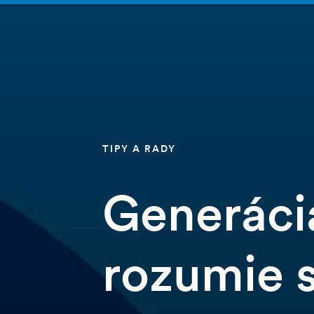
TIPY A RADY
Generácia
rozumie 