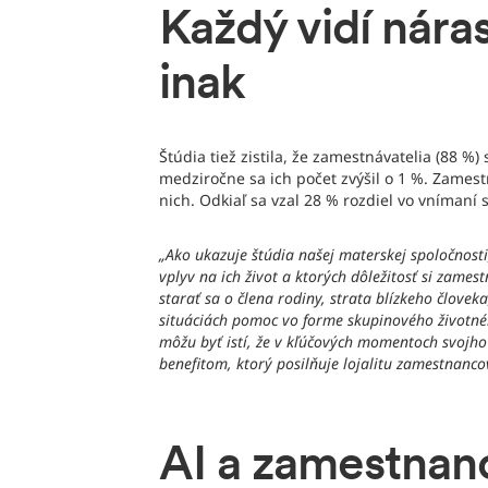
Každý vidí nára
inak
Štúdia tiež zistila, že zamestnávatelia (88 
medziročne sa ich počet zvýšil o 1 %. Zamestn
nich. Odkiaľ sa vzal 28 % rozdiel vo vnímaní
„Ako ukazuje štúdia našej materskej spoločnos
vplyv na ich život a ktorých dôležitosť si zame
starať sa o člena rodiny, strata blízkeho člov
situáciách pomoc vo forme skupinového životnéh
môžu byť istí, že v kľúčových momentoch svojh
benefitom, ktorý posilňuje lojalitu zamestnanco
AI a zamestnanc