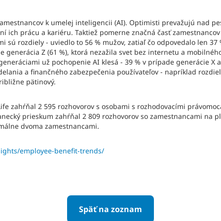
amestnancov k umelej inteligencii (AI). Optimisti prevažujú nad p
vní ich prácu a kariéru. Taktiež pomerne značná časť zamestnancov 
 sú rozdiely - uviedlo to 56 % mužov, zatiaľ čo odpovedalo len 37
 generácia Z (61 %), ktorá nezažila svet bez internetu a mobilného 
 generáciami už pochopenie AI klesá - 39 % v prípade generácie X
elania a finančného zabezpečenia používateľov - napríklad rozdie
ibližne pätinový.
ife zahŕňal 2 595 rozhovorov s osobami s rozhodovacími právomoc
cký prieskum zahŕňal 2 809 rozhovorov so zamestnancami na plný
nimálne dvoma zamestnancami.
sights/employee-benefit-trends/
Späť na zoznam