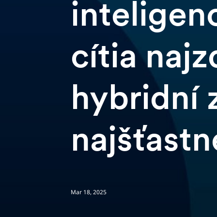
inteligen
cítia najz
hybridní
najšťastn
Mar 18, 2025