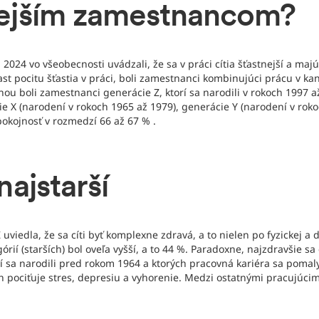
tnejším zamestnancom?
024 vo všeobecnosti uvádzali, že sa v práci cítia šťastnejší a majú 
ast pocitu šťastia v práci, boli zamestnanci kombinujúci prácu v ka
nou boli zamestnanci generácie Z, ktorí sa narodili v rokoch 1997 
ácie X (narodení v rokoch 1965 až 1979), generácie Y (narodení v ro
okojnosť v rozmedzí 66 až 67 % .
najstarší
uviedla, že sa cíti byť komplexne zdravá, a to nielen po fyzickej a 
órií (starších) bol oveľa vyšší, a to 44 %. Paradoxne, najzdravšie sa
í sa narodili pred rokom 1964 a ktorých pracovná kariéra sa pomaly 
ch pociťuje stres, depresiu a vyhorenie. Medzi ostatnými pracujúcim