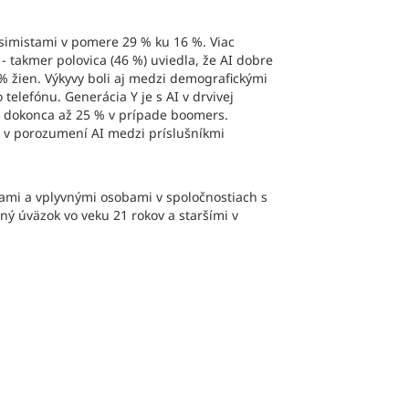
esimistami v pomere 29 % ku 16 %. Viac
- takmer polovica (46 %) uviedla, že AI dobre
 % žien. Výkyvy boli aj medzi demografickými
telefónu. Generácia Y je s AI v drvivej
 a dokonca až 25 % v prípade boomers.
l v porozumení AI medzi príslušníkmi
ami a vplyvnými osobami v spoločnostiach s
 úväzok vo veku 21 rokov a staršími v