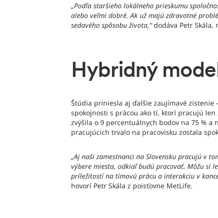
„Podľa staršieho lokálneho prieskumu spoločnos
alebo veľmi dobré. Ak už majú zdravotné problé
sedavého spôsobu života,“
dodáva Petr Skála, 
Hybridný model 
Štúdia priniesla aj ďalšie zaujímavé zistenie
spokojnosti s prácou ako tí, ktorí pracujú l
zvýšila o 9 percentuálnych bodov na 75 % a 
pracujúcich trvalo na pracovisku zostala spo
„Aj naši zamestnanci na Slovensku pracujú v tom
výbere miesta, odkiaľ budú pracovať. Môžu si l
príležitostí na tímovú prácu a interakciu v k
hovorí Petr Skála z poisťovne MetLife.