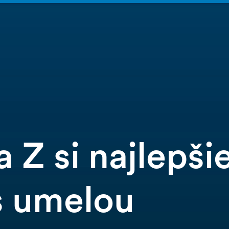
 Z si najlepši
s umelou