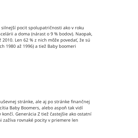
silnejší pocit spolupatričnosti ako v roku
ncelárii a doma (nárast o 9 % bodov). Naopak,
až 2010. Len 62 % z nich môže povedať, že sú
koch 1980 až 1996) a tiež Baby boomeri
duševnej stránke, ale aj po stránke finančnej
 cítia Baby Boomers, alebo aspoň tak vidí
končí. Generácia Z tiež častejšie ako ostatní
i zažíva rovnaké pocity v priemere len