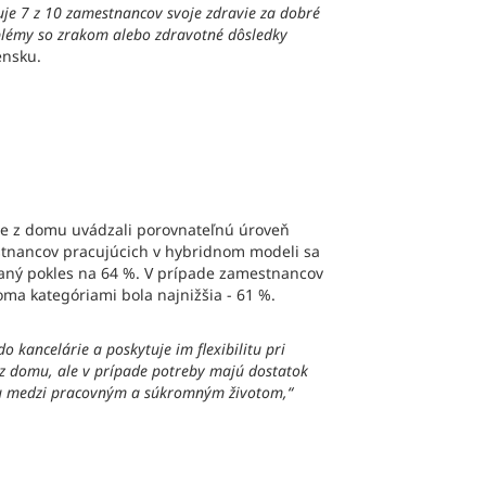
uje 7 z 10 zamestnancov svoje zdravie za dobré
roblémy so zrakom alebo zdravotné dôsledky
ensku.
očne z domu uvádzali porovnateľnú úroveň
mestnancov pracujúcich v hybridnom modeli sa
naný pokles na 64 %. V prípade zamestnancov
oma kategóriami bola najnižšia - 61 %.
 kancelárie a poskytuje im flexibilitu pri
ť z domu, ale v prípade potreby majú dostatok
váhu medzi pracovným a súkromným životom,“