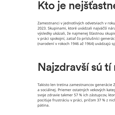
Kto je nejšťas
Zamestnanci v jednotlivých odvetviach v roku 2
2023. Skupinami, ktoré uvádzali najväčší nár
výsledky ukázali, že najmenej šťastnou skupi
v práci spokojní, zatiaľ čo príslušníci gener
(narodení v rokoch 1946 až 1964) uvádzajú sp
Najzdravší sú tí 
Takisto len tretina zamestnancov generácie Z 
a sociálnej. Priemer ostatných vekových kateg
svoje zdravie takmer 57 % ich zástupcov, ktor
pociťuje frustráciu v práci, pričom 37 % z ni
pätina.