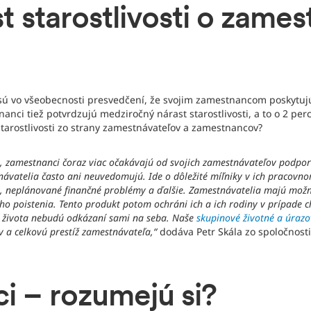
st starostlivosti o zame
%) sú vo všeobecnosti presvedčení, že svojim zamestnancom poskytuj
anci tiež potvrdzujú medziročný nárast starostlivosti, a to o 2 perc
 starostlivosti zo strany zamestnávateľov a zamestnancov?
ti, zamestnanci čoraz viac očakávajú od svojich zamestnávateľov podpo
stnávatelia často ani neuvedomujú. Ide o dôležité míľniky v ich pracov
eka, neplánované finančné problémy a ďalšie. Zamestnávatelia majú mo
o poistenia. Tento produkt potom ochráni ich a ich rodiny v prípade c
o života nebudú odkázaní sami na seba. Naše
skupinové životné a úrazo
v a celkovú prestíž zamestnávateľa,“
dodáva Petr Skála zo spoločnosti
i – rozumejú si?