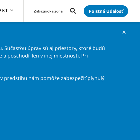
Poistná Udalosť
AKT
Zákaznícka zóna
. Súčasťou úprav sú aj priestory, ktoré budú
a poschodí, len v inej miestnosti. Pri
v predstihu nám pomôže zabezpečiť plynulý