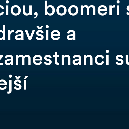
ciou, boomeri 
dravšie a
 zamestnanci s
ejší