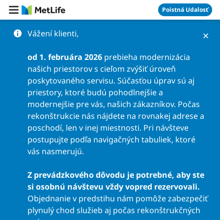
Preskočiť na obsah
Poistná Udalosť
Vážení klienti,
od 1. februára 2026
prebieha modernizácia
našich priestorov s cieľom zvýšiť úroveň
poskytovaného servisu. Súčasťou úprav sú aj
priestory, ktoré budú pohodlnejšie a
modernejšie pre vás, našich zákazníkov. Počas
rekonštrukcie nás nájdete na rovnakej adrese a
poschodí, len v inej miestnosti. Pri návšteve
postupujte podľa navigačných tabuliek, ktoré
vás nasmerujú.
Z prevádzkového dôvodu je potrebné, aby ste
si osobnú návštevu vždy vopred rezervovali.
Objednanie v predstihu nám pomôže zabezpečiť
plynulý chod služieb aj počas rekonštrukčných