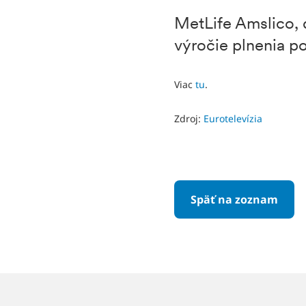
MetLife Amslico, d
výročie plnenia p
Viac
tu
.
Zdroj:
Eurotelevízia
Späť na zoznam