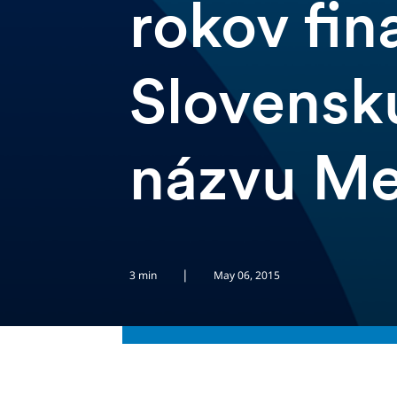
rokov fin
Slovensk
názvu Me
|
3 min
May 06, 2015