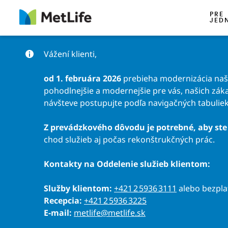
Preskočiť na obsah
PRE
JED
Vážení klienti,
od 1. februára 2026
prebieha modernizácia našic
pohodlnejšie a modernejšie pre vás, našich záka
návšteve postupujte podľa navigačných tabuliek
Z prevádzkového dôvodu je potrebné, aby ste 
chod služieb aj počas rekonštrukčných prác.
Kontakty na Oddelenie služieb klientom:
Služby klientom:
+421 2 5936 3111
alebo bezpl
Recepcia:
+421 2 5936 3225
E-mail:
metlife@metlife.sk