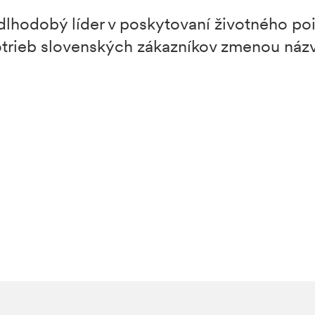
lhodobý líder v poskytovaní životného pois
otrieb slovenských zákazníkov zmenou názv