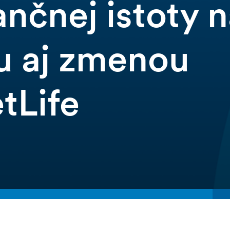
ančnej istoty 
u aj zmenou
tLife