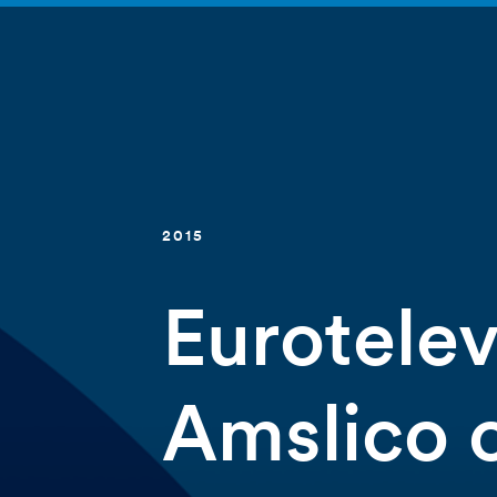
2015
Eurotelev
Amslico 