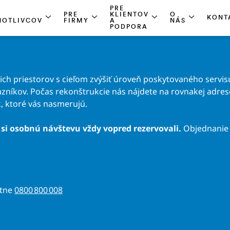
PRE
PRE
KLIENTOV
O
KONT
NOTLIVCOV
FIRMY
A
NÁS
PODPORA
h priestorov s cieľom zvýšiť úroveň poskytovaného servisu
zníkov. Počas rekonštrukcie nás nájdete na rovnakej adrese 
, ktoré vás nasmerujú.
si osobnú návštevu vždy vopred rezervovali.
Objednanie 
atne
0800 800 008