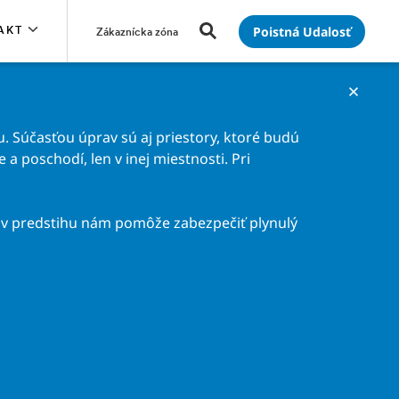
Poistná Udalosť
AKT
Zákaznícka zóna
. Súčasťou úprav sú aj priestory, ktoré budú
a poschodí, len v inej miestnosti. Pri
v predstihu nám pomôže zabezpečiť plynulý