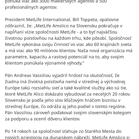
ponúka viac ako 3000 maklérskych agentov a 500
profesionálnych agentov.
Prezident MetLife International, Bill Toppeta, opätovne
zdôraznil, že: „MetLife Amslico na Slovensku pokračuje v
napĺňaní vízie spoločnosti MetLife - a to byť najväčšou
životnou poisťovňou na každom trhu, kde pôsobí. Spoločnosť
MetLife vykonáva svoju činnosť vo viac ako 60 krajinách sveta
a má viac ako 90 miliónov klientov. Naša nová organizácia má
parametre, kapacitu a rastový potenciál na to, aby svojim
klientom ponúkala významné výhody.“
Pán Andreas Vassiliou vyjadril hrdosť na skutočnosť, že
žiadna iná životná poisťovňa nemá v strednej a východnej
Európe takú rozsiahlu sieť a také kvalitné služby ako sú tie,
ktoré MetLife Alico dokázalo vybudovať za necelých 20 rokov.
Slovensko je podľa jeho slov kľúčovým hráčom biznisu v
strednej Európe, čo odráža aj jeho podiel v tomto regióne.
Pán Vassiliou zároveň poďakoval svojim slovenským kolegom
za podporu a ocenil dôveru klientov.
Po 14 rokoch sa spoločnosť sťahuje zo Starého Mesta do
nových priestorov na dunajskom nábreží. MetLife Amslico si