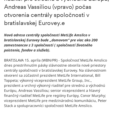
Andreas Vassiliou (vpravo) počas
otvorenia centrály spoločnosti v
bratislavskej Eurovey.e
Nová adresa centrály spoločnosti MetLife Amslico v
bratislavskej Eurovey bude „domovom“ pre viac ako 200
zamestnancov z 3 spoločností ( spoločností životného
poistenia, fondov a služieb).
BRATISLAVA 15. apríla (WBN/PR) - Spoločnosť MetLife Amslico
dnes prestrihnutím pásky slávnostne otvorila nové priestory
centrály spoločnosti v bratislavskej Eurovey. Na slávnostnom
otvorení sa zúčastnil prezident MetLife International, Bill
Toppeta; výkonný viceprezident MetLife Group, Inc.,
prezident a vrchný výkonný riaditeľ pre strednú a východnú
Európu, Andreas Vassiliou; senior viceprezident a hlavný
finančný riaditeľ MetLife pre regióny Európy, Conor Murphy;
viceprezident MetLife pre medzinárodnú komunikáciu, Peter
Stack a spolupracovníci spoločnosti MetLife Amslico.