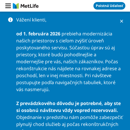
Preskočiť na obsah
Poistná Udalosť
Vážení klienti,
od 1. februára 2026
prebieha modernizácia
našich priestorov s cieľom zvýšiť úroveň
poskytovaného servisu. Súčasťou úprav sú aj
priestory, ktoré budú pohodlnejšie a
modernejšie pre vás, našich zákazníkov. Počas
rekonštrukcie nás nájdete na rovnakej adrese a
poschodí, len v inej miestnosti. Pri návšteve
postupujte podľa navigačných tabuliek, ktoré
vás nasmerujú.
Z prevádzkového dôvodu je potrebné, aby ste
si osobnú návštevu vždy vopred rezervovali.
Objednanie v predstihu nám pomôže zabezpečiť
plynulý chod služieb aj počas rekonštrukčných