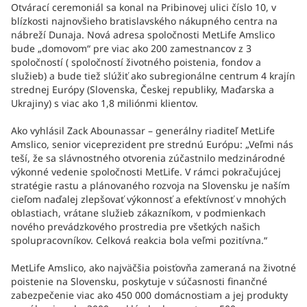
Otvárací ceremoniál sa konal na Pribinovej ulici číslo 10, v
blízkosti najnovšieho bratislavského nákupného centra na
nábreží Dunaja. Nová adresa spoločnosti MetLife Amslico
bude „domovom“ pre viac ako 200 zamestnancov z 3
spoločností ( spoločností životného poistenia, fondov a
služieb) a bude tiež slúžiť ako subregionálne centrum 4 krajín
strednej Európy (Slovenska, Českej republiky, Maďarska a
Ukrajiny) s viac ako 1,8 miliónmi klientov.
Ako vyhlásil Zack Abounassar – generálny riaditeľ MetLife
Amslico, senior viceprezident pre strednú Európu: „Veľmi nás
teší, že sa slávnostného otvorenia zúčastnilo medzinárodné
výkonné vedenie spoločnosti MetLife. V rámci pokračujúcej
stratégie rastu a plánovaného rozvoja na Slovensku je naším
cieľom naďalej zlepšovať výkonnosť a efektívnosť v mnohých
oblastiach, vrátane služieb zákazníkom, v podmienkach
nového prevádzkového prostredia pre všetkých našich
spolupracovníkov. Celková reakcia bola veľmi pozitívna.“
MetLife Amslico, ako najväčšia poisťovňa zameraná na životné
poistenie na Slovensku, poskytuje v súčasnosti finančné
zabezpečenie viac ako 450 000 domácnostiam a jej produkty