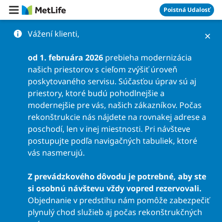
Preskočiť na obsah
Poistná Udalosť
Vážení klienti,
od 1. februára 2026
prebieha modernizácia
našich priestorov s cieľom zvýšiť úroveň
poskytovaného servisu. Súčasťou úprav sú aj
priestory, ktoré budú pohodlnejšie a
modernejšie pre vás, našich zákazníkov. Počas
rekonštrukcie nás nájdete na rovnakej adrese a
poschodí, len v inej miestnosti. Pri návšteve
postupujte podľa navigačných tabuliek, ktoré
vás nasmerujú.
Z prevádzkového dôvodu je potrebné, aby ste
si osobnú návštevu vždy vopred rezervovali.
Objednanie v predstihu nám pomôže zabezpečiť
plynulý chod služieb aj počas rekonštrukčných