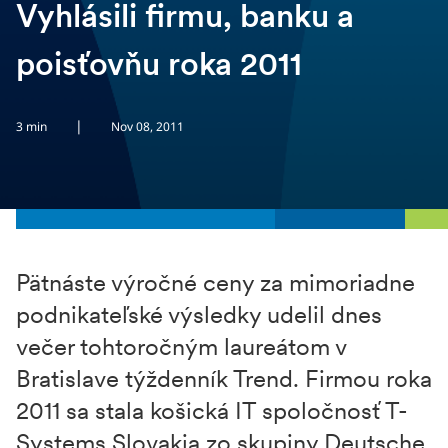
Vyhlásili firmu, banku a
poisťovňu roka 2011
|
3 min
Nov 08, 2011
Pätnáste výročné ceny za mimoriadne
podnikateľské výsledky udelil dnes
večer tohtoročným laureátom v
Bratislave týždenník Trend. Firmou roka
2011 sa stala košická IT spoločnosť T-
Systems Slovakia zo skupiny Deutsche