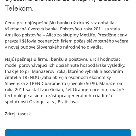
Telekom.
Cenu pre najúspešnejšiu banku už druhý raz obhájila
Všeobecná úverová banka. Poisťovňou roka 2011 sa stala
Amslico poisťovňa – Alico zo skupiny MetLife. Prestížne ceny
prevzali šéfovia ocenených firiem počas slávnostného večera
v novej budove Slovenského národného divadla.
Najúspešnejšiu firmu, banku a poisťovňu určil hodnotiaci
model porovnávajúci ich dosiahnuté hospodárske výsledky.
Inak je to pri Manažérovi roka, ktorého vybrali hlasovaním
čitatelia TRENDU (váha 50 %) a osobnosti ekonomiky
Slovenska z TREND barometra (rovnako 50 %). Manažérom
roka 2011 sa stal Ivan Golian, šéf Orangeu pre informačné
technológie a siete a zástupca generálneho riaditeľa
spoločnosti Orange, a. s., Bratislava.
Zdroj: tasr.sk