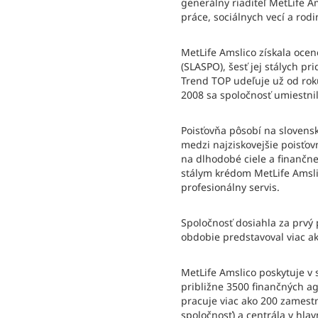
generálny riaditeľ MetLife 
práce, sociálnych vecí a rodi
MetLife Amslico získala ocen
(SLASPO), šesť jej stálych p
Trend TOP udeľuje už od rok
2008 sa spoločnosť umiestni
Poisťovňa pôsobí na slovens
medzi najziskovejšie poisťovn
na dlhodobé ciele a finančne
stálym krédom MetLife Amslic
profesionálny servis.
Spoločnosť dosiahla za prvý p
obdobie predstavoval viac ak
MetLife Amslico poskytuje v
približne 3500 finančných ag
pracuje viac ako 200 zamestn
spoločnosť) a centrála v hla