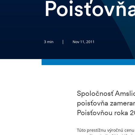
Poisťovňa
|
3 min
Nov 11, 2011
Spoločnosť Amslico
poisťovňa zameran
Poisťovňou roka 2
Túto prestížnu výročnú cenu