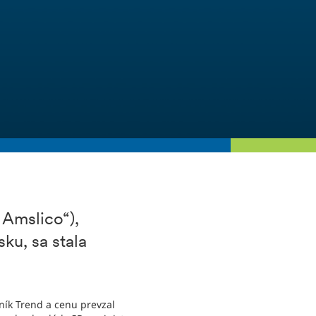
 Amslico“),
ku, sa stala
ík Trend a cenu prevzal