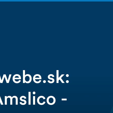
webe.sk:
Amslico -