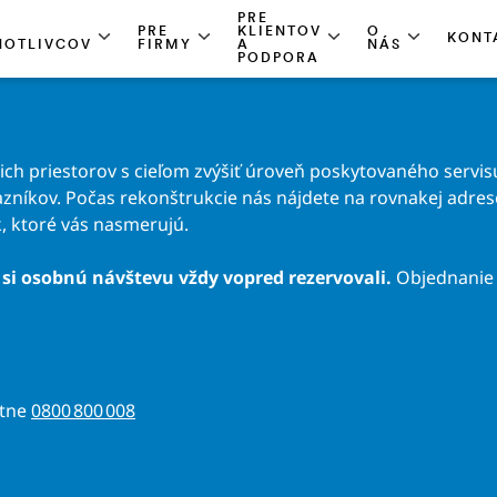
PRE
PRE
KLIENTOV
O
KONT
NOTLIVCOV
FIRMY
A
NÁS
PODPORA
h priestorov s cieľom zvýšiť úroveň poskytovaného servisu
zníkov. Počas rekonštrukcie nás nájdete na rovnakej adrese 
, ktoré vás nasmerujú.
si osobnú návštevu vždy vopred rezervovali.
Objednanie 
atne
0800 800 008