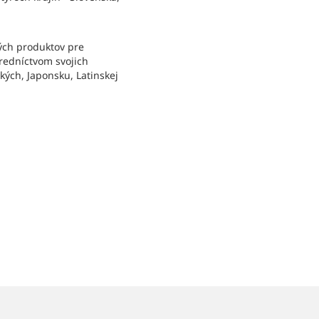
ých produktov pre
tredníctvom svojich
ých, Japonsku, Latinskej