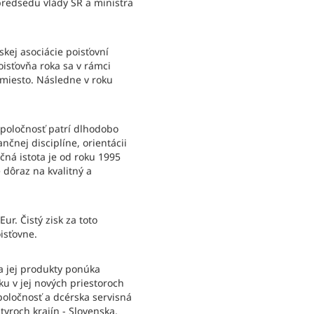
predsedu vlády SR a ministra
kej asociácie poisťovní
oisťovňa roka sa v rámci
 miesto. Následne v roku
spoločnosť patrí dlhodobo
nčnej disciplíne, orientácii
čná istota je od roku 1995
 dôraz na kvalitný a
r. Čistý zisk za toto
isťovne.
a jej produkty ponúka
ku v jej nových priestoroch
poločnosť a dcérska servisná
yroch krajín - Slovenska,