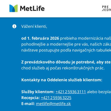
Preskočiť na obsah
PRE
JED
Vážení klienti,
od 1. februára 2026
prebieha modernizácia našic
pohodlnejšie a modernejšie pre vás, našich záka
návšteve postupujte podľa navigačných tabuliek
Z prevádzkového dôvodu je potrebné, aby ste 
chod služieb aj počas rekonštrukčných prác.
Kontakty na Oddelenie služieb klientom:
Služby klientom:
+421 2 5936 3111
alebo bezpl
Recepcia:
+421 2 5936 3225
E-mail:
metlife@metlife.sk