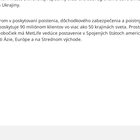
 Ukrajiny.
ídrom v poskytovaní poistenia, dôchodkového zabezpečenia a poistn
oskytuje 90 miliónom klientov vo viac ako 50 krajinách sveta. Pros
pobočiek má MetLife vedúce postavenie v Spojených štátoch americk
ti Ázie, Európe a na Strednom východe.