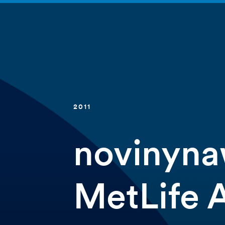
2011
novinyna
MetLife 