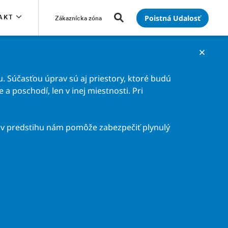
Poistná Udalosť
AKT
Zákaznícka zóna
. Súčasťou úprav sú aj priestory, ktoré budú
a poschodí, len v inej miestnosti. Pri
v predstihu nám pomôže zabezpečiť plynulý