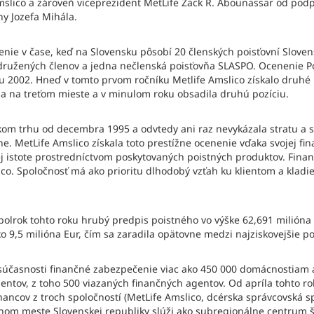
Amslico a zároveň viceprezident MetLife Zack R. Abounassar od pod
ny Jozefa Mihála.
enie v čase, keď na Slovensku pôsobí 20 členských poisťovní Slovens
ridružených členov a jedna nečlenská poisťovňa SLASPO. Ocenenie P
u 2002. Hneď v tomto prvom ročníku Metlife Amslico získalo druhé
la na treťom mieste a v minulom roku obsadila druhú pozíciu.
kom trhu od decembra 1995 a odvtedy ani raz nevykázala stratu a 
e. MetLife Amslico získala toto prestížne ocenenie vďaka svojej fina
j istote prostredníctvom poskytovaných poistných produktov. Finan
o. Spoločnosť má ako prioritu dlhodobý vzťah ku klientom a kladie
olrok tohto roku hrubý predpis poistného vo výške 62,691 milióna Eu
o 9,5 milióna Eur, čím sa zaradila opätovne medzi najziskovejšie po
 súčasnosti finančné zabezpečenie viac ako 450 000 domácnostiam 
entov, z toho 500 viazaných finančných agentov. Od apríla tohto ro
ancov z troch spoločností (MetLife Amslico, dcérska správcovská s
vnom meste Slovenskej republiky slúži ako subregionálne centrum št