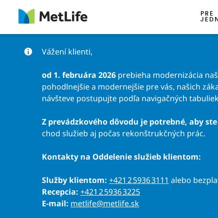
Preskočiť na obsah
PRE
JED
Vážení klienti,
od 1. februára 2026
prebieha modernizácia našic
pohodlnejšie a modernejšie pre vás, našich záka
návšteve postupujte podľa navigačných tabuliek
Z prevádzkového dôvodu je potrebné, aby ste 
chod služieb aj počas rekonštrukčných prác.
Kontakty na Oddelenie služieb klientom:
Služby klientom:
+421 2 5936 3111
alebo bezpl
Recepcia:
+421 2 5936 3225
E-mail:
metlife@metlife.sk