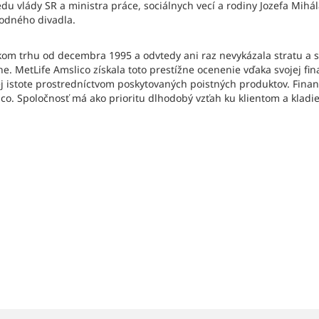
 vlády SR a ministra práce, sociálnych vecí a rodiny Jozefa Mihál
odného divadla.
kom trhu od decembra 1995 a odvtedy ani raz nevykázala stratu a 
e. MetLife Amslico získala toto prestížne ocenenie vďaka svojej fina
j istote prostredníctvom poskytovaných poistných produktov. Finan
o. Spoločnosť má ako prioritu dlhodobý vzťah ku klientom a kladie