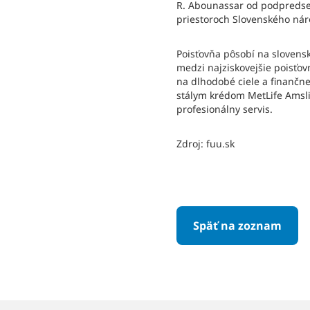
R. Abounassar od podpredsedu
priestoroch Slovenského nár
Poisťovňa pôsobí na slovens
medzi najziskovejšie poisťovn
na dlhodobé ciele a finančne
stálym krédom MetLife Amslic
profesionálny servis.
Zdroj: fuu.sk
Späť na zoznam