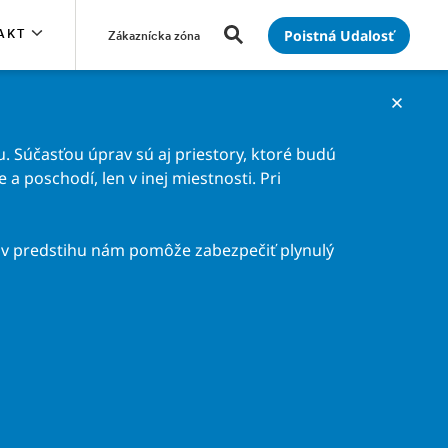
Poistná Udalosť
AKT
Zákaznícka zóna
. Súčasťou úprav sú aj priestory, ktoré budú
a poschodí, len v inej miestnosti. Pri
v predstihu nám pomôže zabezpečiť plynulý