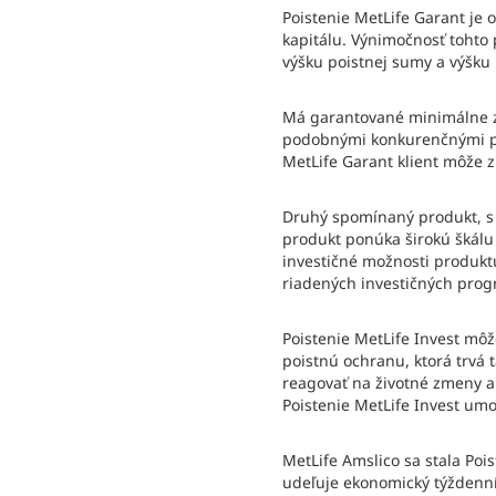
Poistenie MetLife Garant je
kapitálu. Výnimočnosť tohto p
výšku poistnej sumy a výšku
Má garantované minimálne zh
podobnými konkurenčnými pro
MetLife Garant klient môže z
Druhý spomínaný produkt, s k
produkt ponúka širokú škálu 
investičné možnosti produktu
riadených investičných progr
Poistenie MetLife Invest môž
poistnú ochranu, ktorá trvá 
reagovať na životné zmeny a 
Poistenie MetLife Invest um
MetLife Amslico sa stala Po
udeľuje ekonomický týždenník