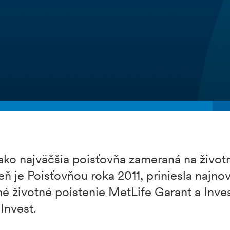
ako najväčšia poisťovňa zameraná na život
ň je Poisťovňou roka 2011, priniesla najn
né životné poistenie MetLife Garant a Inve
Invest.