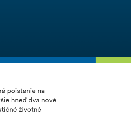
né poistenie na
ovšie hneď dva nové
stičné životné