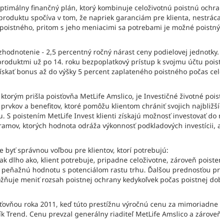
 optimálny finančný plán, ktorý kombinuje celoživotnú poistnú och
roduktu spočíva v tom, že napriek garanciám pre klienta, nestráca na 
 poistného, pritom s jeho meniacimi sa potrebami je možné poistn
odnotenie - 2,5 percentný ročný nárast ceny podielovej jednotky. 
duktmi už po 14. roku bezpoplatkový prístup k svojmu účtu poist
ískať bonus až do výšky 5 percent zaplateného poistného počas cele
torým prišla poisťovňa MetLife Amslico, je Investičné životné pois
prvkov a benefitov, ktoré pomôžu klientom chrániť svojich najbližší
. S poistením MetLife Invest klienti získajú možnosť investovať d
amov, ktorých hodnota odráža výkonnosť podkladových investícii, a
e byť správnou voľbou pre klientov, ktorí potrebujú:
tak dlho ako, klient potrebuje, pripadne celoživotne, zároveň poist
peňažnú hodnotu s potenciálom rastu trhu. Ďalšou prednosťou produ
ožňuje meniť rozsah poistnej ochrany kedykoľvek počas poistnej do
isťovňou roka 2011, keď túto prestížnu výročnú cenu za mimoriadne
 Trend. Cenu prevzal generálny riaditeľ MetLife Amslico a zároveň