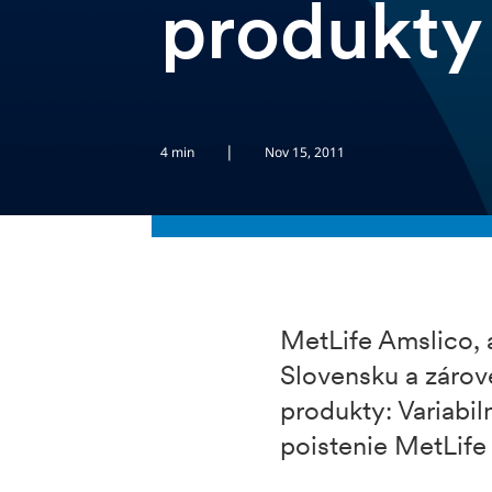
produkty
|
4 min
Nov 15, 2011
MetLife Amslico, 
Slovensku a zárove
produkty: Variabil
poistenie MetLife 