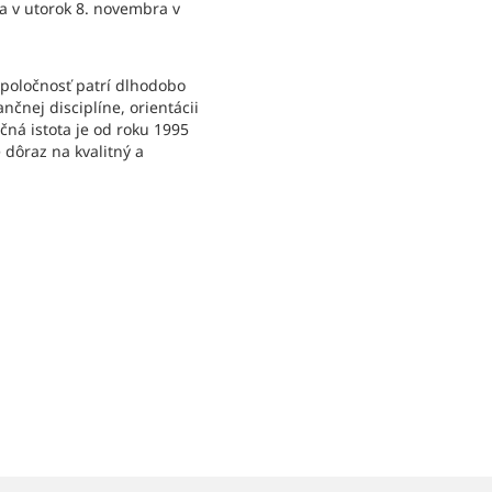
a v utorok 8. novembra v
spoločnosť patrí dlhodobo
nčnej disciplíne, orientácii
čná istota je od roku 1995
 dôraz na kvalitný a