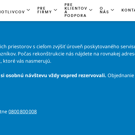
PRE
PRE
KLIENTOV
O
KONT
NOTLIVCOV
FIRMY
A
NÁS
PODPORA
h priestorov s cieľom zvýšiť úroveň poskytovaného servisu
zníkov. Počas rekonštrukcie nás nájdete na rovnakej adrese 
, ktoré vás nasmerujú.
si osobnú návštevu vždy vopred rezervovali.
Objednanie 
atne
0800 800 008