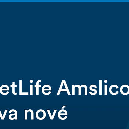
etLife Amslic
dva nové