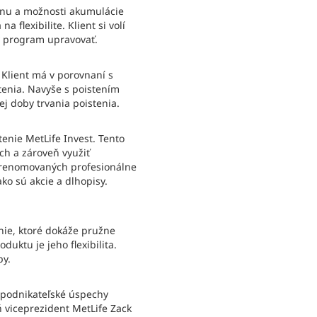
ranu a možnosti akumulácie
flexibilite. Klient si volí
ý program upravovať.
Klient má v porovnaní s
enia. Navyše s poistením
j doby trvania poistenia.
tenie MetLife Invest. Tento
ch a zároveň využiť
o renomovaných profesionálne
ko sú akcie a dlhopisy.
enie, ktoré dokáže pružne
ktu je jeho flexibilita.
by.
 podnikateľské úspechy
 viceprezident MetLife Zack