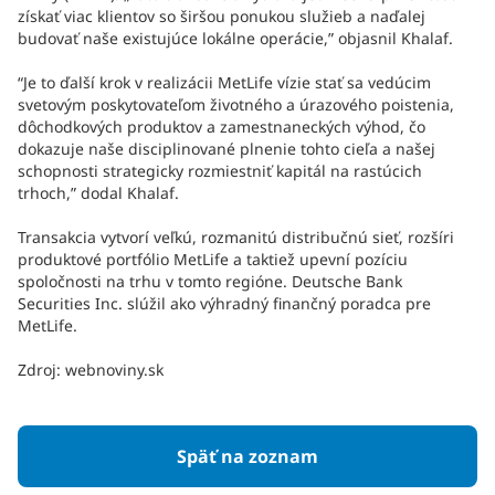
získať viac klientov so širšou ponukou služieb a naďalej
budovať naše existujúce lokálne operácie,” objasnil Khalaf.
“Je to ďalší krok v realizácii MetLife vízie stať sa vedúcim
svetovým poskytovateľom životného a úrazového poistenia,
dôchodkových produktov a zamestnaneckých výhod, čo
dokazuje naše disciplinované plnenie tohto cieľa a našej
schopnosti strategicky rozmiestniť kapitál na rastúcich
trhoch,” dodal Khalaf.
Transakcia vytvorí veľkú, rozmanitú distribučnú sieť, rozšíri
produktové portfólio MetLife a taktiež upevní pozíciu
spoločnosti na trhu v tomto regióne. Deutsche Bank
Securities Inc. slúžil ako výhradný finančný poradca pre
MetLife.
Zdroj: webnoviny.sk
Späť na zoznam