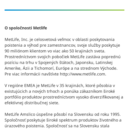
O spoločnosti Metlife
MetLife, Inc. je celosvetová veľmoc v oblasti poskytovania
poistenia a výhod pre zamestnancov, svoje služby poskytuje
90 miliónom klientom vo viac ako 50 krajinách sveta.
Prostredníctvom svojich pobočiek MetLife zastáva poprednú
pozíciu na trhu v Spojených štátoch, Japonsku, Latinskej
Amerike, Ázii a Tichomorí, Európe a na strednom Východe.
Pre viac informácii navštívte http://www.metlife.com.
V regióne EMEA je MetLife v 35 krajinách, ktoré pôsobia v
existujúcich a nových trhoch a ponúka zákazníkom široké
portfólio produktov prostredníctvom vysoko diverzifikovanej a
efektívnej distribučnej siete.
MetLife Amslico úspešne pôsobí na Slovensku od roku 1995.
Spoločnosť poskytuje široké spektrum produktov životného a
úrazového poistenia. Spoločnosť sa na Slovensku stala