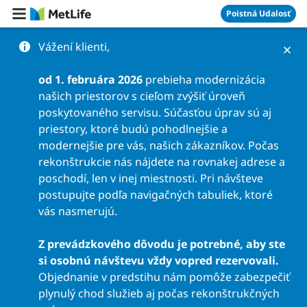
Preskočiť na obsah
Poistná Udalosť
Vážení klienti,
od 1. februára 2026
prebieha modernizácia
našich priestorov s cieľom zvýšiť úroveň
poskytovaného servisu. Súčasťou úprav sú aj
priestory, ktoré budú pohodlnejšie a
modernejšie pre vás, našich zákazníkov. Počas
rekonštrukcie nás nájdete na rovnakej adrese a
poschodí, len v inej miestnosti. Pri návšteve
postupujte podľa navigačných tabuliek, ktoré
vás nasmerujú.
Z prevádzkového dôvodu je potrebné, aby ste
si osobnú návštevu vždy vopred rezervovali.
Objednanie v predstihu nám pomôže zabezpečiť
plynulý chod služieb aj počas rekonštrukčných