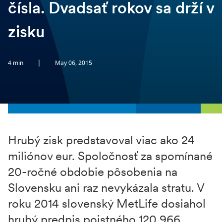
čísla. Dvadsať rokov sa drží v
zisku
|
4 min
May 06, 2015
Hrubý zisk predstavoval viac ako 24
miliónov eur. Spoločnosť za spomínané
20-ročné obdobie pôsobenia na
Slovensku ani raz nevykázala stratu. V
roku 2014 slovenský MetLife dosiahol
hrubý predpis poistného 120,966