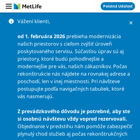
Preskočiť na obsah
Poistná Udalosť
Vážení klienti,
od 1. februára 2026
prebieha modernizácia
našich priestorov s cieľom zvýšiť úroveň
poskytovaného servisu. Súčasťou úprav sú aj
priestory, ktoré budú pohodlnejšie a
modernejšie pre vás, našich zákazníkov. Počas
rekonštrukcie nás nájdete na rovnakej adrese a
poschodí, len v inej miestnosti. Pri návšteve
postupujte podľa navigačných tabuliek, ktoré
vás nasmerujú.
Z prevádzkového dôvodu je potrebné, aby ste
si osobnú návštevu vždy vopred rezervovali.
Objednanie v predstihu nám pomôže zabezpečiť
plynulý chod služieb aj počas rekonštrukčných