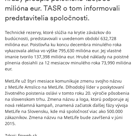
milióna eur. TASR o tom informovali
predstavitelia spoločnosti.
Technické rezervy, ktoré slúžia na krytie záväzkov do
budúcnosti, predstavovali v uvedenom období 632,728
milióna eur. Poisťovňa ku koncu decembra minulého roka
vykazovala aktíva vo výške 795,630 milióna eur. Jej vlastné
imanie tvorilo 137,398 milióna eur. Hrubé náklady na poistné
plnenia dosiahli za 12 mesiacov minulého roka 73,990 milióna
eur.
MetLife už štyri mesiace komunikuje zmenu svojho názvu
z MetLife Amslico na MetLife. Dlhodobý líder v poskytovaní
životného poistenia oslávi v tomto roku 20. výročie pôsobenia
na slovenskom trhu. Zmena názvu a loga, ktorú podporuje aj
nová reklamná kampaň, znamená začiatok ďalšej fázy vývoja
MetLife na Slovensku, kde má spoločnosť viac ako 500.000
zákazníkov. Zmena názvu na MetLife bude zavŕšená v júni
2015.
Zdroj: finweb.sk