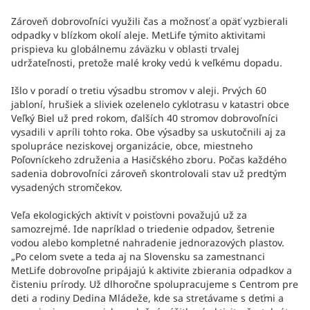
Zároveň dobrovoľníci využili čas a možnosť a opäť vyzbierali
odpadky v blízkom okolí aleje. MetLife týmito aktivitami
prispieva ku globálnemu záväzku v oblasti trvalej
udržateľnosti, pretože malé kroky vedú k veľkému dopadu.
Išlo v poradí o tretiu výsadbu stromov v aleji. Prvých 60
jabloní, hrušiek a sliviek ozelenelo cyklotrasu v katastri obce
Veľký Biel už pred rokom, ďalších 40 stromov dobrovoľníci
vysadili v apríli tohto roka. Obe výsadby sa uskutočnili aj za
spolupráce neziskovej organizácie, obce, miestneho
Poľovníckeho združenia a Hasičského zboru. Počas každého
sadenia dobrovoľníci zároveň skontrolovali stav už predtým
vysadených stromčekov.
Veľa ekologických aktivít v poisťovni považujú už za
samozrejmé. Ide napríklad o triedenie odpadov, šetrenie
vodou alebo kompletné nahradenie jednorazových plastov.
„Po celom svete a teda aj na Slovensku sa zamestnanci
MetLife dobrovoľne pripájajú k aktivite zbierania odpadkov a
čisteniu prírody. Už dlhoročne spolupracujeme s Centrom pre
deti a rodiny Dedina Mládeže, kde sa stretávame s deťmi a