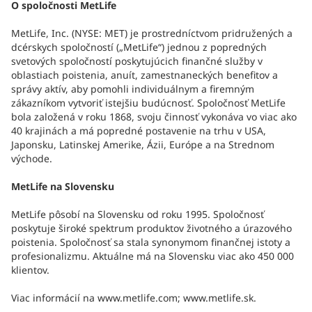
O spoločnosti MetLife
MetLife, Inc. (NYSE: MET) je prostredníctvom pridružených a
dcérskych spoločností („MetLife“) jednou z popredných
svetových spoločností poskytujúcich finančné služby v
oblastiach poistenia, anuít, zamestnaneckých benefitov a
správy aktív, aby pomohli individuálnym a firemným
zákazníkom vytvoriť istejšiu budúcnosť. Spoločnosť MetLife
bola založená v roku 1868, svoju činnosť vykonáva vo viac ako
40 krajinách a má popredné postavenie na trhu v USA,
Japonsku, Latinskej Amerike, Ázii, Európe a na Strednom
východe.
MetLife na Slovensku
MetLife pôsobí na Slovensku od roku 1995. Spoločnosť
poskytuje široké spektrum produktov životného a úrazového
poistenia. Spoločnosť sa stala synonymom finančnej istoty a
profesionalizmu. Aktuálne má na Slovensku viac ako 450 000
klientov.
Viac informácií na www.metlife.com; www.metlife.sk.