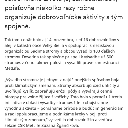
poisťovňa niekoľko razy ročne
organizuje dobrovoľnícke aktivity s tým
spojené.
Tak tomu opäť bolo aj 14. novembra, keď 16 dobrovoľníkov v
aleji v katastri obce Veľký Biel a v spolupráci s neziskovou
organizáciou Sadime stromy a obcou vysadilo 100 ďalších
stromov. Dovedna tak spoločne prispeli k výsadbe už 500
stromov, z čoho takmer polovicu vysadili práve zamestnanci
MetLife.
„Výsadba stromov je jedným z najúčinnejších spôsobov boja
proti klimatickým zmenám. Stromy absorbujú oxid uhličitý a
uvoľňujú kyslík, zabraňujú erózii pôdy a vytvárajú cenné
biotopy pre voľne žijúce živočíchy. Toto bola v poradí už tretia
iniciatíva v oblasti výsadby stromov. Ide o obojstranne
výhodnú aktivitu – pomáhame prírode a budúcim generáciám
a radi spolupracujeme a podnikáme kroky v boji proti
klimatickým zmenám,“ vysvetlila dobrovoľníčka a vedúca
sekcie CSR MetLife Zuzana Žgančíková.