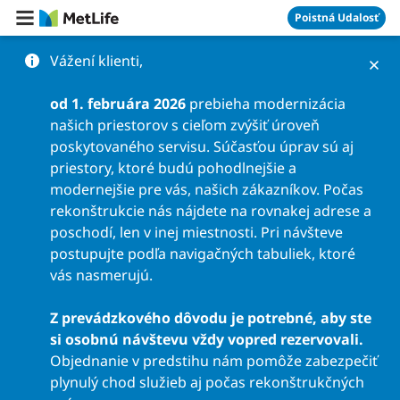
Preskočiť na obsah
Poistná Udalosť
Vážení klienti,
od 1. februára 2026
prebieha modernizácia
našich priestorov s cieľom zvýšiť úroveň
poskytovaného servisu. Súčasťou úprav sú aj
priestory, ktoré budú pohodlnejšie a
modernejšie pre vás, našich zákazníkov. Počas
rekonštrukcie nás nájdete na rovnakej adrese a
poschodí, len v inej miestnosti. Pri návšteve
postupujte podľa navigačných tabuliek, ktoré
vás nasmerujú.
Z prevádzkového dôvodu je potrebné, aby ste
si osobnú návštevu vždy vopred rezervovali.
Objednanie v predstihu nám pomôže zabezpečiť
plynulý chod služieb aj počas rekonštrukčných