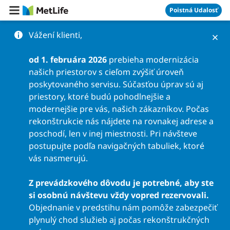
Preskočiť na obsah
Poistná Udalosť
Vážení klienti,
od 1. februára 2026
prebieha modernizácia
našich priestorov s cieľom zvýšiť úroveň
poskytovaného servisu. Súčasťou úprav sú aj
priestory, ktoré budú pohodlnejšie a
modernejšie pre vás, našich zákazníkov. Počas
rekonštrukcie nás nájdete na rovnakej adrese a
poschodí, len v inej miestnosti. Pri návšteve
postupujte podľa navigačných tabuliek, ktoré
vás nasmerujú.
Z prevádzkového dôvodu je potrebné, aby ste
si osobnú návštevu vždy vopred rezervovali.
Objednanie v predstihu nám pomôže zabezpečiť
plynulý chod služieb aj počas rekonštrukčných