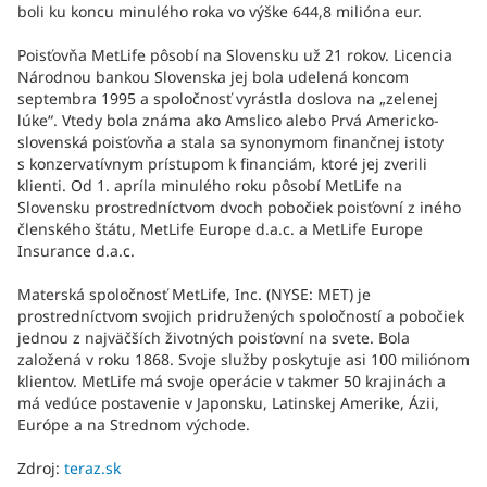
boli ku koncu minulého roka vo výške 644,8 milióna eur.
Poisťovňa MetLife pôsobí na Slovensku už 21 rokov. Licencia
Národnou bankou Slovenska jej bola udelená koncom
septembra 1995 a spoločnosť vyrástla doslova na „zelenej
lúke“. Vtedy bola známa ako Amslico alebo Prvá Americko-
slovenská poisťovňa a stala sa synonymom finančnej istoty
s konzervatívnym prístupom k financiám, ktoré jej zverili
klienti. Od 1. apríla minulého roku pôsobí MetLife na
Slovensku prostredníctvom dvoch pobočiek poisťovní z iného
členského štátu, MetLife Europe d.a.c. a MetLife Europe
Insurance d.a.c.
Materská spoločnosť MetLife, Inc. (NYSE: MET) je
prostredníctvom svojich pridružených spoločností a pobočiek
jednou z najväčších životných poisťovní na svete. Bola
založená v roku 1868. Svoje služby poskytuje asi 100 miliónom
klientov. MetLife má svoje operácie v takmer 50 krajinách a
má vedúce postavenie v Japonsku, Latinskej Amerike, Ázii,
Európe a na Strednom východe.
Zdroj:
teraz.sk