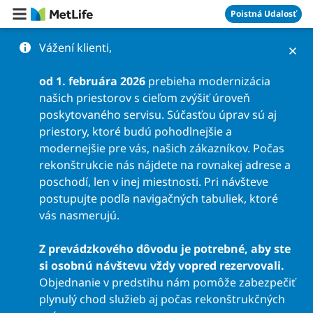
Preskočiť na obsah
Poistná Udalosť
Vážení klienti,
od 1. februára 2026
prebieha modernizácia
našich priestorov s cieľom zvýšiť úroveň
poskytovaného servisu. Súčasťou úprav sú aj
priestory, ktoré budú pohodlnejšie a
modernejšie pre vás, našich zákazníkov. Počas
rekonštrukcie nás nájdete na rovnakej adrese a
poschodí, len v inej miestnosti. Pri návšteve
postupujte podľa navigačných tabuliek, ktoré
vás nasmerujú.
Z prevádzkového dôvodu je potrebné, aby ste
si osobnú návštevu vždy vopred rezervovali.
Objednanie v predstihu nám pomôže zabezpečiť
plynulý chod služieb aj počas rekonštrukčných