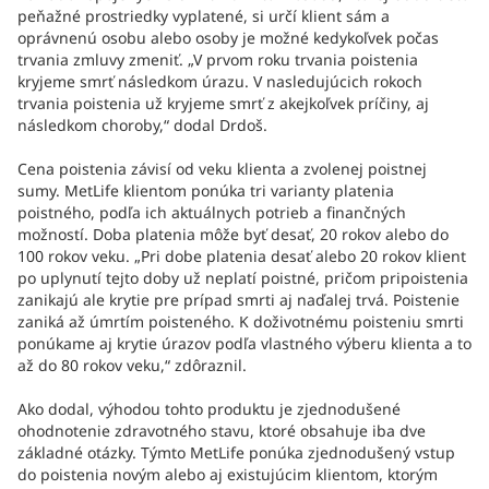
peňažné prostriedky vyplatené, si určí klient sám a
oprávnenú osobu alebo osoby je možné kedykoľvek počas
trvania zmluvy zmeniť. „V prvom roku trvania poistenia
kryjeme smrť následkom úrazu. V nasledujúcich rokoch
trvania poistenia už kryjeme smrť z akejkoľvek príčiny, aj
následkom choroby,“ dodal Drdoš.
Cena poistenia závisí od veku klienta a zvolenej poistnej
sumy. MetLife klientom ponúka tri varianty platenia
poistného, podľa ich aktuálnych potrieb a finančných
možností. Doba platenia môže byť desať, 20 rokov alebo do
100 rokov veku. „Pri dobe platenia desať alebo 20 rokov klient
po uplynutí tejto doby už neplatí poistné, pričom pripoistenia
zanikajú ale krytie pre prípad smrti aj naďalej trvá. Poistenie
zaniká až úmrtím poisteného. K doživotnému poisteniu smrti
ponúkame aj krytie úrazov podľa vlastného výberu klienta a to
až do 80 rokov veku,“ zdôraznil.
Ako dodal, výhodou tohto produktu je zjednodušené
ohodnotenie zdravotného stavu, ktoré obsahuje iba dve
základné otázky. Týmto MetLife ponúka zjednodušený vstup
do poistenia novým alebo aj existujúcim klientom, ktorým