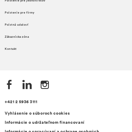
Poistenie pre jednotlivcov
Poistenie pre firmy
Poistná udalosť
Zákaznícka zóna
Kontakt
+421 2 5936 3111
Vyhlásenie o súboroch cookies
Informácie o udržateľnom financovaní
Informácie o spracúvaní a ochrane osobných