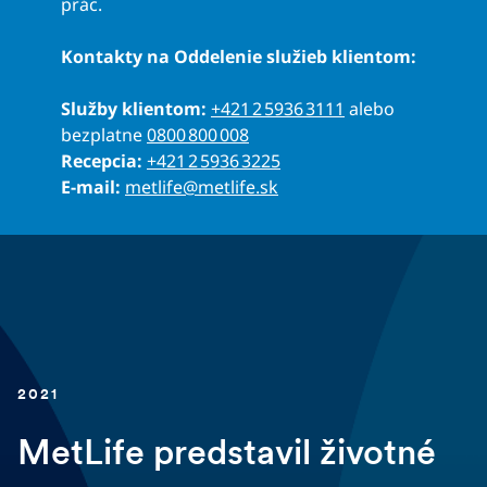
prác.
Kontakty na Oddelenie služieb klientom:
Služby klientom:
+421 2 5936 3111
alebo
bezplatne
0800 800 008
Recepcia:
+421 2 5936 3225
E-mail:
metlife@metlife.sk
2021
MetLife predstavil životné