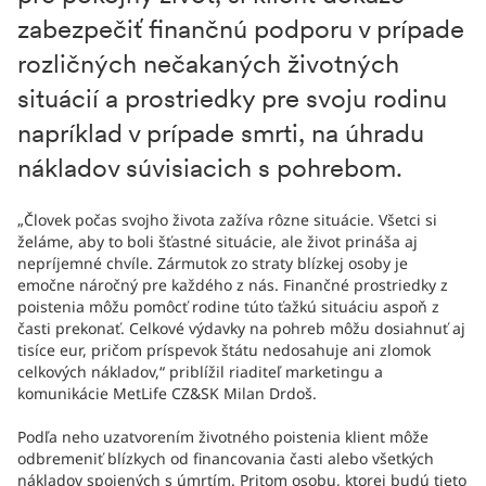
zabezpečiť finančnú podporu v prípade
rozličných nečakaných životných
situácií a prostriedky pre svoju rodinu
napríklad v prípade smrti, na úhradu
nákladov súvisiacich s pohrebom.
„Človek počas svojho života zažíva rôzne situácie. Všetci si
želáme, aby to boli šťastné situácie, ale život prináša aj
nepríjemné chvíle. Zármutok zo straty blízkej osoby je
emočne náročný pre každého z nás. Finančné prostriedky z
poistenia môžu pomôcť rodine túto ťažkú situáciu aspoň z
časti prekonať. Celkové výdavky na pohreb môžu dosiahnuť aj
tisíce eur, pričom príspevok štátu nedosahuje ani zlomok
celkových nákladov,“ priblížil riaditeľ marketingu a
komunikácie MetLife CZ&SK Milan Drdoš.
Podľa neho uzatvorením životného poistenia klient môže
odbremeniť blízkych od financovania časti alebo všetkých
nákladov spojených s úmrtím. Pritom osobu, ktorej budú tieto