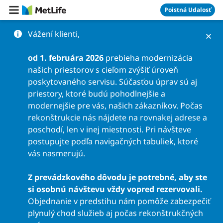
Preskočiť na obsah
Poistná Udalosť
Vážení klienti,
od 1. februára 2026
prebieha modernizácia
našich priestorov s cieľom zvýšiť úroveň
poskytovaného servisu. Súčasťou úprav sú aj
priestory, ktoré budú pohodlnejšie a
modernejšie pre vás, našich zákazníkov. Počas
rekonštrukcie nás nájdete na rovnakej adrese a
poschodí, len v inej miestnosti. Pri návšteve
postupujte podľa navigačných tabuliek, ktoré
vás nasmerujú.
Z prevádzkového dôvodu je potrebné, aby ste
si osobnú návštevu vždy vopred rezervovali.
Objednanie v predstihu nám pomôže zabezpečiť
plynulý chod služieb aj počas rekonštrukčných