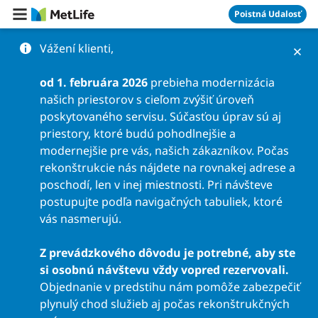
Preskočiť na obsah
Poistná Udalosť
Vážení klienti,
od 1. februára 2026
prebieha modernizácia
našich priestorov s cieľom zvýšiť úroveň
poskytovaného servisu. Súčasťou úprav sú aj
priestory, ktoré budú pohodlnejšie a
modernejšie pre vás, našich zákazníkov. Počas
rekonštrukcie nás nájdete na rovnakej adrese a
poschodí, len v inej miestnosti. Pri návšteve
postupujte podľa navigačných tabuliek, ktoré
vás nasmerujú.
Z prevádzkového dôvodu je potrebné, aby ste
si osobnú návštevu vždy vopred rezervovali.
Objednanie v predstihu nám pomôže zabezpečiť
plynulý chod služieb aj počas rekonštrukčných