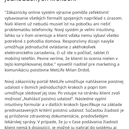
"Zákaznícky online systém výrazne pomôže zefektívniť
vybavovanie všetkých formalít spojených napríklad s úrazom.
Naši klienti už nebudú musieť ísť na pobočku ani riešiť
problematiku telefonicky. Nový systém je veľmi intuitívny,
ľahko sa v ňom orientuje a klient vďaka nemu vybaví všetko
potrebné z pohodlia domova. Responzívny dizajn navyše
umožňuje jednoduché ovládanie z akéhokoľvek
elektronického zariadenia, či už ide o počítač, tablet či
mobilný telefón. Pevne veríme, že klienti to ocenia nielen v
tejto komplikovanej dobe," vysvetlil riaditeľ pre marketing a
komunikáciu poisťovne MetLife Milan Drdoš.
Nový zákaznícky portál MetLife umožňuje nahlásenie poistnej
udalosti v ôsmich jednoduchých krokoch a popri tom
umožňuje sledovať jej stav. Po vstupe na stránku klient zvolí
možnosť „Nahlásiť poistnú udalosť“. Následne vyplní
intuitívny formulár a v ďalších krokoch špecifikuje na základe
prednastavených kritérií poistnú udalosť. Súčasťou žiadosti je
aj priloženie zdravotnej dokumentácie, predovšetkým
lekárskej správy. V prípade, že ju v čase podávania žiadosti
klient nemá k dispozícii, je možné ju nahrať do systému aj