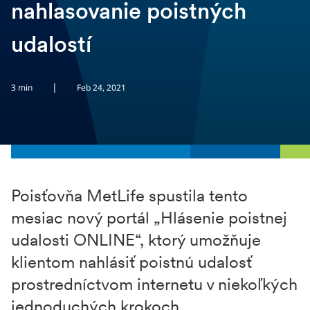
nahlasovanie poistných
udalostí
|
3 min
Feb 24, 2021
Poisťovňa MetLife spustila tento
mesiac nový portál „Hlásenie poistnej
udalosti ONLINE“, ktorý umožňuje
klientom nahlásiť poistnú udalosť
prostredníctvom internetu v niekoľkých
jednoduchých krokoch.