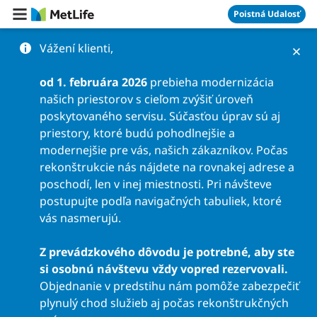
Preskočiť na obsah
Poistná Udalosť
Vážení klienti,
od 1. februára 2026
prebieha modernizácia
našich priestorov s cieľom zvýšiť úroveň
poskytovaného servisu. Súčasťou úprav sú aj
priestory, ktoré budú pohodlnejšie a
modernejšie pre vás, našich zákazníkov. Počas
rekonštrukcie nás nájdete na rovnakej adrese a
poschodí, len v inej miestnosti. Pri návšteve
postupujte podľa navigačných tabuliek, ktoré
vás nasmerujú.
Z prevádzkového dôvodu je potrebné, aby ste
si osobnú návštevu vždy vopred rezervovali.
Objednanie v predstihu nám pomôže zabezpečiť
plynulý chod služieb aj počas rekonštrukčných