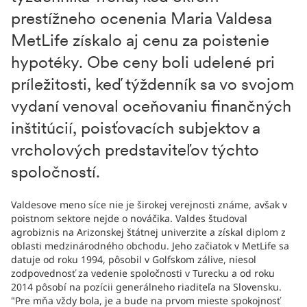
prestížneho ocenenia Maria Valdesa
MetLife získalo aj cenu za poistenie
hypotéky. Obe ceny boli udelené pri
príležitosti, keď týždenník sa vo svojom
vydaní venoval oceňovaniu finančných
inštitúcií, poisťovacích subjektov a
vrcholových predstaviteľov týchto
spoločností.
Valdesove meno síce nie je širokej verejnosti známe, avšak v
poistnom sektore nejde o nováčika. Valdes študoval
agrobiznis na Arizonskej štátnej univerzite a získal diplom z
oblasti medzinárodného obchodu. Jeho začiatok v MetLife sa
datuje od roku 1994, pôsobil v Golfskom zálive, niesol
zodpovednosť za vedenie spoločnosti v Turecku a od roku
2014 pôsobí na pozícii generálneho riaditeľa na Slovensku.
"Pre mňa vždy bola, je a bude na prvom mieste spokojnosť