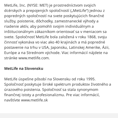
MetLife, Inc. (NYSE: MET) je prostredníctvom svojich
dcérskych a prepojených spoločností („MetLife“) jednou z
popredných spoločností na svete poskytujúcich finančné
služby, poistenie, dôchodky, zamestnanecké výhody a
riadenie aktív, aby pomohli svojim individuálnym a
inštitucionálnym zákazníkom orientovať sa v meniacom sa
svete. Spoločnosť MetLife bola založená v roku 1868, svoju
činnosť vykonáva vo viac ako 40 krajinách a má popredné
postavenie na trhu v USA, Japonsku, Latinskej Amerike, Ázii,
Európe a na Strednom východe. Viac informácií nájdete na
stránke www.metlife.com.
MetLife na Slovensku
MetLife úspešne pôsobí na Slovensku od roku 1995.
Spoločnosť poskytuje široké spektrum produktov životného a
úrazového poistenia. Spoločnosť sa stala synonymom
finančnej istoty a profesionalizmu. Pre viac informácií,
navštívte www.metlife.sk