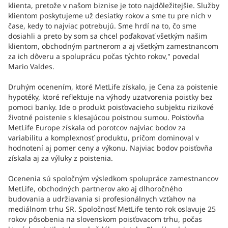
klienta, pretože v našom biznise je toto najdôležitejšie. Služby
klientom poskytujeme už desiatky rokov a sme tu pre nich v
čase, kedy to najviac potrebujú. Sme hrdí na to, čo sme
dosiahli a preto by som sa chcel poďakovať všetkým našim
klientom, obchodným partnerom a aj všetkým zamestnancom
za ich dôveru a spoluprácu počas týchto rokov," povedal
Mario Valdes.
Druhým ocenením, ktoré MetLife získalo, je Cena za poistenie
hypotéky, ktoré reflektuje na výhody uzatvorenia poistky bez
pomoci banky. Ide o produkt poisťovacieho subjektu rizikové
životné poistenie s klesajúcou poistnou sumou. Poisťovňa
MetLife Europe získala od porotcov najviac bodov za
variabilitu a komplexnosť produktu, pričom dominoval v
hodnotení aj pomer ceny a výkonu. Najviac bodov poisťovňa
získala aj za výluky z poistenia.
Ocenenia sú spoločným výsledkom spolupráce zamestnancov
MetLife, obchodných partnerov ako aj dlhoročného
budovania a udržiavania si profesionálnych vzťahov na
mediálnom trhu SR. Spoločnosť MetLife tento rok oslavuje 25
rokov pôsobenia na slovenskom poisťovacom trhu, počas