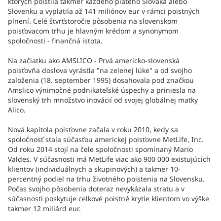
ktorých poistila takmer každého piateho Slováka alebo
Slovenku a vyplatila až 141 miliónov eur v rámci poistných
plnení. Celé štvrťstoročie pôsobenia na slovenskom
poisťovacom trhu je hlavným krédom a synonymom
spoločnosti - finančná istota.
Na začiatku ako AMSLICO - Prvá americko-slovenská
poisťovňa doslova vyrástla "na zelenej lúke" a od svojho
založenia (18. september 1995) dosahovala pod značkou
Amslico výnimočné podnikateľské úspechy a priniesla na
slovenský trh množstvo inovácií od svojej globálnej matky
Alico.
Nová kapitola poisťovne začala v roku 2010, kedy sa
spoločnosť stala súčasťou americkej poisťovne MetLife, Inc.
Od roku 2014 stojí na čele spoločnosti spomínaný Mario
Valdes. V súčasnosti má MetLife viac ako 900 000 existujúcich
klientov (individuálnych a skupinových) a takmer 10-
percentný podiel na trhu životného poistenia na Slovensku.
Počas svojho pôsobenia doteraz nevykázala stratu a v
súčasnosti poskytuje celkové poistné krytie klientom vo výške
takmer 12 miliárd eur.