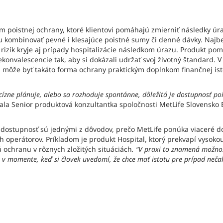
m poistnej ochrany, ktoré klientovi pomáhajú zmierniť následky úra
u kombinovať pevné i klesajúce poistné sumy či denné dávky. Najbe
 rizík kryje aj prípady hospitalizácie následkom úrazu. Produkt po
ekonvalescencie tak, aby si dokázali udržať svoj životný štandard.
e, môže byť takáto forma ochrany praktickým doplnkom finančnej isto
recízne plánuje, alebo sa rozhoduje spontánne, dôležitá je dostupnosť p
la Senior produktová konzultantka spoločnosti MetLife Slovensko E
 dostupnosť sú jednými z dôvodov, prečo MetLife ponúka viaceré d
operátorov. Príkladom je produkt Hospital, ktorý prekvapí vysokou v
ú ochranu v rôznych zložitých situáciách
. “V praxi to znamená možnos
o v momente, keď si človek uvedomí, že chce mať istotu pre prípad nečak