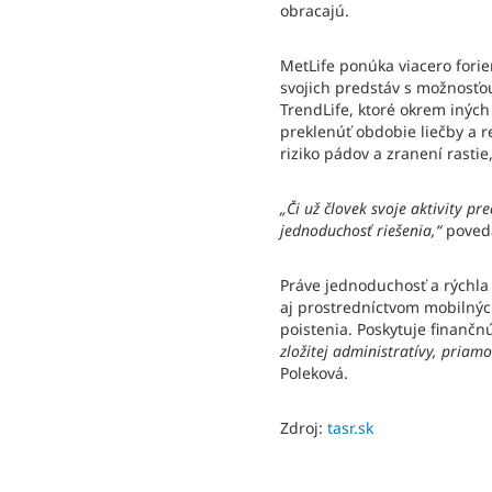
obracajú.
MetLife ponúka viacero forie
svojich predstáv s možnosťo
TrendLife, ktoré okrem iných
preklenúť obdobie liečby a r
riziko pádov a zranení rasti
„Či už človek svoje aktivity p
jednoduchosť riešenia,“
poveda
Práve jednoduchosť a rýchla
aj prostredníctvom mobilných 
poistenia. Poskytuje finančn
zložitej administratívy, priam
Poleková.
Zdroj:
tasr.sk