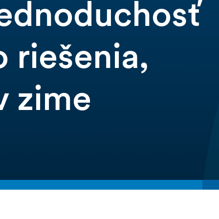
 jednoduchosť
 riešenia,
v zime