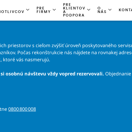
PRE
PRE
KLIENTOV
O
KONT
NOTLIVCOV
FIRMY
A
NÁS
PODPORA
h priestorov s cieľom zvýšiť úroveň poskytovaného servisu
zníkov. Počas rekonštrukcie nás nájdete na rovnakej adrese 
, ktoré vás nasmerujú.
si osobnú návštevu vždy vopred rezervovali.
Objednanie 
atne
0800 800 008