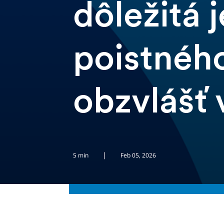
dôležitá
poistného
obzvlášť 
|
5 min
Feb 05, 2026