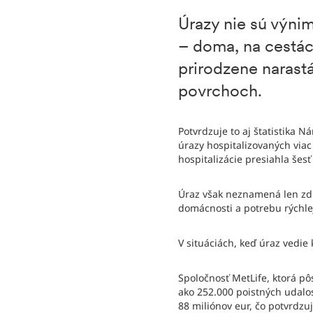
Úrazy nie sú výni
– doma, na cestác
prirodzene narast
povrchoch.
Potvrdzuje to aj štatistika 
úrazy hospitalizovaných viac
hospitalizácie presiahla šesť
Úraz však neznamená len zdr
domácnosti a potrebu rýchle
V situáciách, keď úraz vedie 
Spoločnosť MetLife, ktorá pô
ako 252.000 poistných udalos
88 miliónov eur, čo potvrdzuj