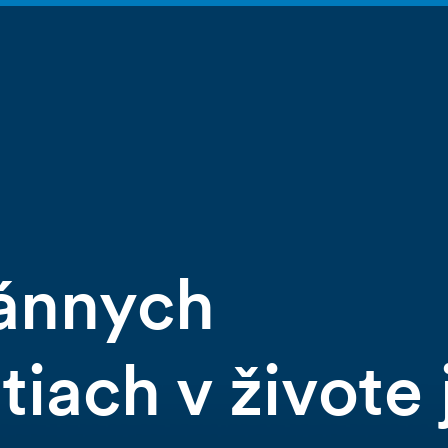
tánnych
iach v živote 