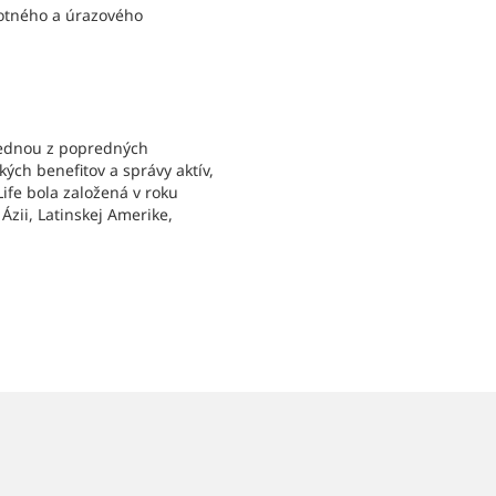
votného a úrazového
 jednou z popredných
ých benefitov a správy aktív,
ife bola založená v roku
Ázii, Latinskej Amerike,