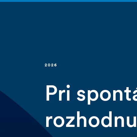
2026
Pri spon
rozhodnut