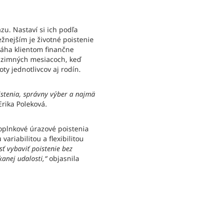
zu. Nastaví si ich podľa
žnejším je životné poistenie
máha klientom finančne
 V zimných mesiacoch, keď
ty jednotlivcov aj rodín.
oistenia, správny výber a najmä
rika Poleková.
oplnkové úrazové poistenia
ariabilitou a flexibilitou
ť vybaviť poistenie bez
anej udalosti,“
objasnila