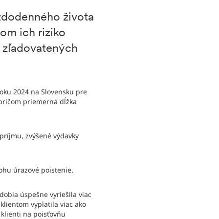
aždodenného života
om ich riziko
a zľadovatených
 roku 2024 na Slovensku pre
, pričom priemerná dĺžka
príjmu, zvýšené výdavky
lohu úrazové poistenie.
dobia úspešne vyriešila viac
klientom vyplatila viac ako
 klienti na poisťovňu