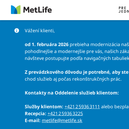
Preskočiť na obsah
PRE
JED
Vážení klienti,
od 1. februára 2026
prebieha modernizácia našic
pohodlnejšie a modernejšie pre vás, našich záka
návšteve postupujte podľa navigačných tabuliek
Z prevádzkového dôvodu je potrebné, aby ste 
chod služieb aj počas rekonštrukčných prác.
Kontakty na Oddelenie služieb klientom:
Služby klientom:
+421 2 5936 3111
alebo bezpl
Recepcia:
+421 2 5936 3225
E-mail:
metlife@metlife.sk