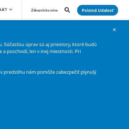
Poistná Udalosť
AKT
Zákaznícka zóna
. Súčasťou úprav sú aj priestory, ktoré budú
a poschodí, len v inej miestnosti. Pri
v predstihu nám pomôže zabezpečiť plynulý