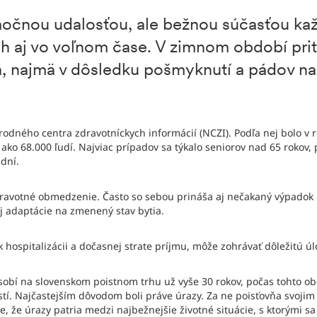
močnou udalosťou, ale bežnou súčasťou k
h aj vo voľnom čase. V zimnom období prit
á, najmä v dôsledku pošmyknutí a pádov n
Národného centra zdravotníckych informácií (NCZI). Podľa nej bolo v
 ako 68.000 ľudí. Najviac prípadov sa týkalo seniorov nad 65 rokov
 dní.
avotné obmedzenie. Často so sebou prináša aj nečakaný výpadok 
j adaptácie na zmenený stav bytia.
k hospitalizácii a dočasnej strate príjmu, môže zohrávať dôležitú ú
sobí na slovenskom poistnom trhu už vyše 30 rokov, počas tohto ob
tí. Najčastejším dôvodom boli práve úrazy. Za ne poisťovňa svojim 
e, že úrazy patria medzi najbežnejšie životné situácie, s ktorými sa