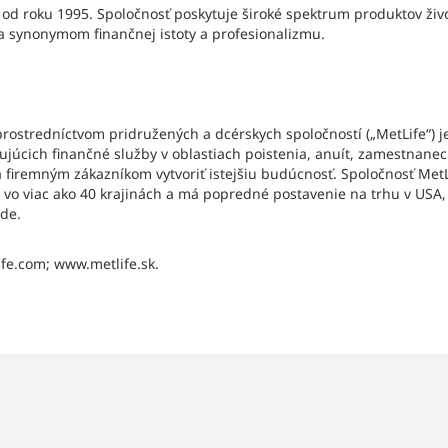
 od roku 1995. Spoločnosť poskytuje široké spektrum produktov ži
la synonymom finančnej istoty a profesionalizmu.
 prostredníctvom pridružených a dcérskych spoločností („MetLife“)
ujúcich finančné služby v oblastiach poistenia, anuít, zamestnaneck
 firemným zákazníkom vytvoriť istejšiu budúcnosť. Spoločnosť MetL
 vo viac ako 40 krajinách a má popredné postavenie na trhu v USA, 
de.
fe.com; www.metlife.sk.