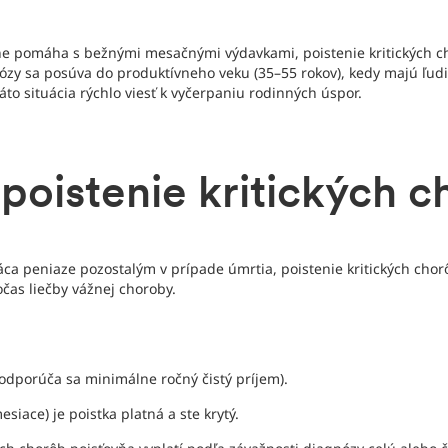
e pomáha s bežnými mesačnými výdavkami, poistenie kritických ch
ózy sa posúva do produktívneho veku (35–55 rokov), kedy majú ľudi
áto situácia rýchlo viesť k vyčerpaniu rodinných úspor.
poistenie kritických c
láca peniaze pozostalým v prípade úmrtia, poistenie kritických chor
očas liečby vážnej choroby.
(odporúča sa minimálne ročný čistý príjem).
siace) je poistka platná a ste krytý.