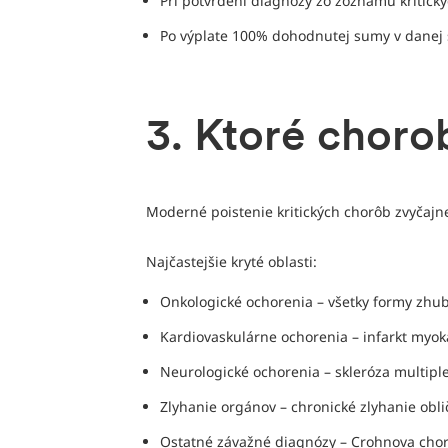
Pri potvrdení diagnózy zo zoznamu kritick
Po výplate 100% dohodnutej sumy v danej s
3. Ktoré chorob
Moderné poistenie kritických chorôb zvyčajne
Najčastejšie kryté oblasti:
Onkologické ochorenia – všetky formy zhu
Kardiovaskulárne ochorenia – infarkt myok
Neurologické ochorenia – skleróza multip
Zlyhanie orgánov – chronické zlyhanie obli
Ostatné závažné diagnózy – Crohnova chorob