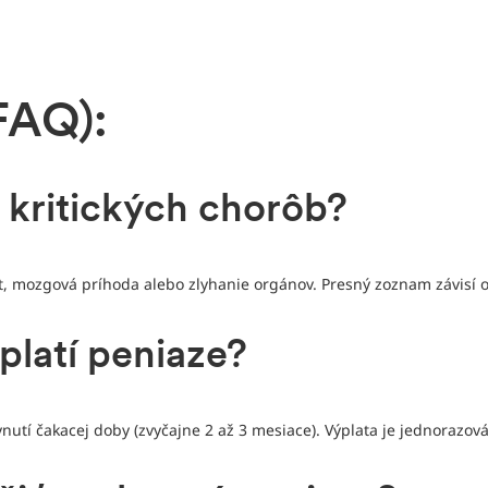
FAQ):
e kritických chorôb?
kt, mozgová príhoda alebo zlyhanie orgánov. Presný zoznam závisí 
platí peniaze?
nutí čakacej doby (zvyčajne 2 až 3 mesiace). Výplata je jednorazov