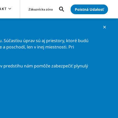
Poistná Udalosť
AKT
Zákaznícka zóna
. Súčasťou úprav sú aj priestory, ktoré budú
a poschodí, len v inej miestnosti. Pri
v predstihu nám pomôže zabezpečiť plynulý