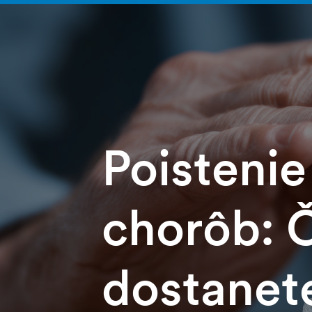
Poistenie
chorôb: Č
dostanet