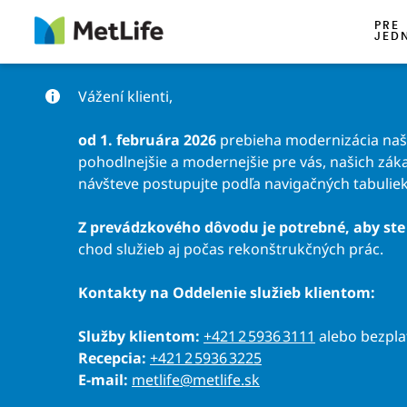
Preskočiť na obsah
PRE
JED
Vážení klienti,
od 1. februára 2026
prebieha modernizácia našic
pohodlnejšie a modernejšie pre vás, našich záka
návšteve postupujte podľa navigačných tabuliek
Z prevádzkového dôvodu je potrebné, aby ste 
chod služieb aj počas rekonštrukčných prác.
Kontakty na Oddelenie služieb klientom:
Služby klientom:
+421 2 5936 3111
alebo bezpl
Recepcia:
+421 2 5936 3225
E-mail:
metlife@metlife.sk