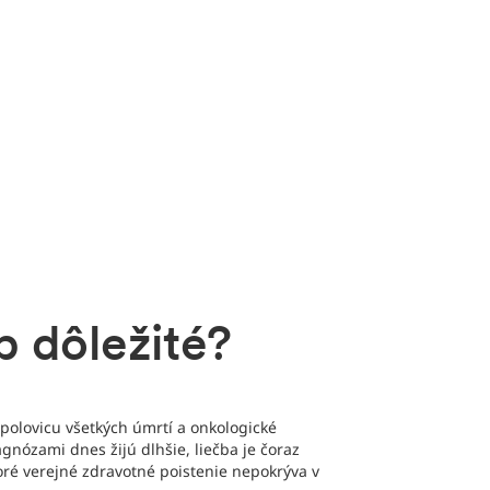
b dôležité?
 polovicu všetkých úmrtí a onkologické
gnózami dnes žijú dlhšie, liečba je čoraz
ktoré verejné zdravotné poistenie nepokrýva v