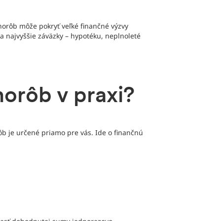
orôb môže pokryť veľké finančné výzvy
a najvyššie záväzky – hypotéku, neplnoleté
horôb v praxi?
ôb je určené priamo pre vás. Ide o finančnú