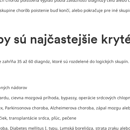
ých chorôb poisťovňa vyplatí podľa závažnosti diagnózy celú alebo
kupine chorôb poistenie buď končí, alebo pokračuje pre iné skupi
y sú najčastejšie kryt
 zahŕňa 35 až 60 diagnóz, ktoré sú rozdelené do logických skupín.
bných nádorov
ardu, cievna mozgová príhoda, bypassy, operácie srdcových chlopn
lex, Parkinsonova choroba, Alzheimerova choroba, zápal mozgu al
čiek, transplantácie srdca, pľúc, pečene
a, Diabetes mellitus I. typu, Lymská borelióza, strata zraku alebo