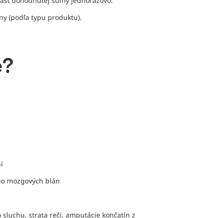
 časť dohodnutej sumy jednorazovo.
ny (podľa typu produktu).
é?
í
ebo mozgových blán
 sluchu, strata reči, amputácie končatín z