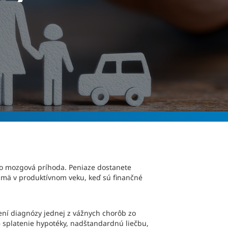
ebo mozgová príhoda. Peniaze dostanete
najmä v produktívnom veku, keď sú finančné
ení diagnózy jednej z vážnych chorôb zo
– splatenie hypotéky, nadštandardnú liečbu,