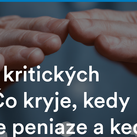
 kritických
o kryje, kedy
e peniaze a ke