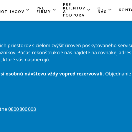
PRE
PRE
KLIENTOV
O
KONT
NOTLIVCOV
FIRMY
A
NÁS
PODPORA
h priestorov s cieľom zvýšiť úroveň poskytovaného servisu
zníkov. Počas rekonštrukcie nás nájdete na rovnakej adrese 
, ktoré vás nasmerujú.
si osobnú návštevu vždy vopred rezervovali.
Objednanie 
atne
0800 800 008