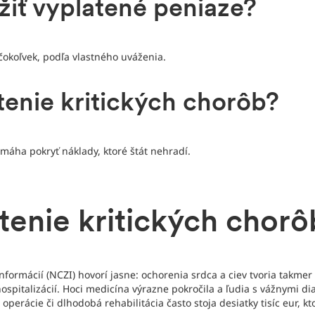
iť vyplatené peniaze?
čokoľvek, podľa vlastného uváženia.
tenie kritických chorôb?
máha pokryť náklady, ktoré štát nehradí.
stenie kritických chorô
nformácií (NCZI) hovorí jasne: ochorenia srdca a ciev tvoria takmer
spitalizácií. Hoci medicína výrazne pokročila a ľudia s vážnymi dia
 operácie či dlhodobá rehabilitácia často stoja desiatky tisíc eur, 