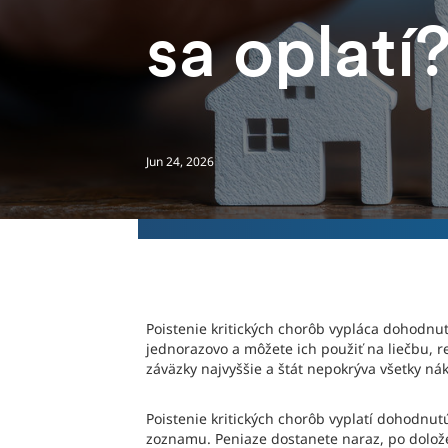
sa oplatí
Jun 24, 2026
Poistenie kritických chorôb vypláca dohodnu
jednorazovo a môžete ich použiť na liečbu, r
záväzky najvyššie a štát nepokrýva všetky ná
Poistenie kritických chorôb vyplatí dohodnu
zoznamu. Peniaze dostanete naraz, po dolože