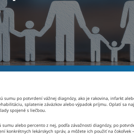
?
tú sumu po potvrdení vážnej diagnózy, ako je rakovina, infarkt al
ehabilitáciu, splatenie záväzkov alebo výpadok príjmu. Oplatí sa 
klady spojené s liečbou.
tú sumu alebo percento z nej, podľa závažnosti diagnózy, po potvrd
ní konkrétnych lekárskych správ, a môžete ich použiť na čokoľvek 