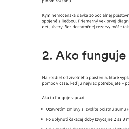
plnom rozsahu.
Kým nemocenská dávka zo Sociálnej poisťovn
spojené s liečbou. Priemerný vek prvej diagn
deti, úvery. Bez dostatočnej rezervy môže tak
2. Ako funguje 
Na rozdiel od životného poistenia, ktoré vyp
pomoc v čase, keď ju najviac potrebujete – p
Ako to funguje v praxi:
Uzavretím zmluvy si zvolíte poistnú sumu 
Po uplynutí čakacej doby (zvyčajne 2 až 3 me