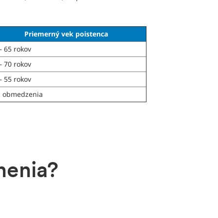
Priemerný vek poistenca
– 65 rokov
– 70 rokov
– 55 rokov
z obmedzenia
nenia?