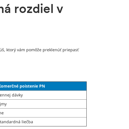
á rozdiel v
kúš, ktorý vám pomôže preklenúť priepasť
Komerčné poistenie PN
dennej dávky
íjmy
ne
štandardná liečba