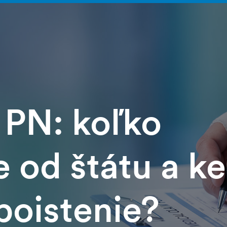
 PN: koľko
 od štátu a k
 poistenie?