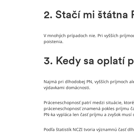
2. Stačí mi štátna
V mnohých prípadoch nie. Pri vyšších príjm
poistenia.
3. Kedy sa oplatí 
Najmä pri dlhodobej PN, vyšších príjmoch al
výdavkami domácnosti.
Práceneschopnosť patrí medzi situácie, ktoré 
práceneschopnosť znamená pokles príjmu čas
PN-ka vypláca len časť príjmu a zvyšok musí 
Podľa štatistík NCZI tvoria významnú časť dl