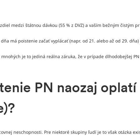
zdiel medzi štátnou dávkou (55 % z DVZ) a vaším bežným čistým p
o dňa má poistenie začať vyplácať (napr. od 21. alebo až od 29. dňa)
 mnohých je to jediná reálna záruka, že v prípade dlhodobejšej PN
stenie PN naozaj oplatí
e)?
vnej neschopnosti. Pre niektoré skupiny ľudí je to však otázka exis