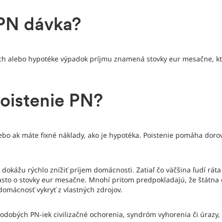
 PN dávka?
och alebo hypotéke výpadok príjmu znamená stovky eur mesačne, kt
poistenie PN?
ebo ak máte fixné náklady, ako je hypotéka. Poistenie pomáha doro
dokážu rýchlo znížiť príjem domácnosti. Zatiaľ čo väčšina ľudí rát
to o stovky eur mesačne. Mnohí pritom predpokladajú, že štátna d
domácnosť vykryť z vlastných zdrojov.
hodobých PN-iek civilizačné ochorenia, syndróm vyhorenia či úrazy, 