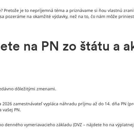
? Pretože je to nepríjemná téma a priznávame si ňou vlastnú zran
sa pozeráme na okamžité výdavky, než na to, čo nám môže priniesť
nete na PN zo štátu a a
nedávno dôležitými zmenami.
ra 2026 zamestnávateľ vypláca náhradu príjmu až do 14. dňa PN (pre
a vašej PN.
šho denného vymeriavacieho základu (DVZ – nájdete ho na výplatnej