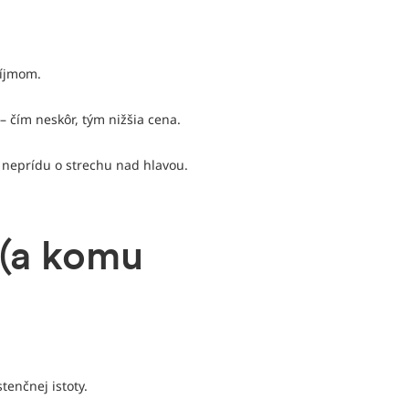
ríjmom.
 – čím neskôr, tým nižšia cena.
 neprídu o strechu nad hlavou.
 (a komu
tenčnej istoty.