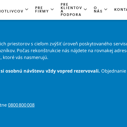
PRE
PRE
KLIENTOV
O
KONT
NOTLIVCOV
FIRMY
A
NÁS
PODPORA
h priestorov s cieľom zvýšiť úroveň poskytovaného servisu
zníkov. Počas rekonštrukcie nás nájdete na rovnakej adrese 
, ktoré vás nasmerujú.
si osobnú návštevu vždy vopred rezervovali.
Objednanie 
atne
0800 800 008