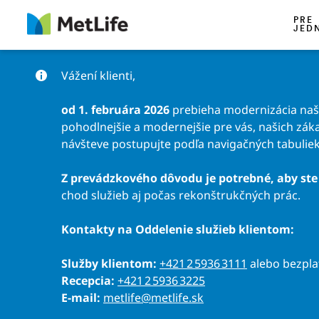
Preskočiť na obsah
PRE
JED
Vážení klienti,
od 1. februára 2026
prebieha modernizácia našic
pohodlnejšie a modernejšie pre vás, našich záka
návšteve postupujte podľa navigačných tabuliek
Z prevádzkového dôvodu je potrebné, aby ste 
chod služieb aj počas rekonštrukčných prác.
Kontakty na Oddelenie služieb klientom:
Služby klientom:
+421 2 5936 3111
alebo bezpl
Recepcia:
+421 2 5936 3225
E-mail:
metlife@metlife.sk