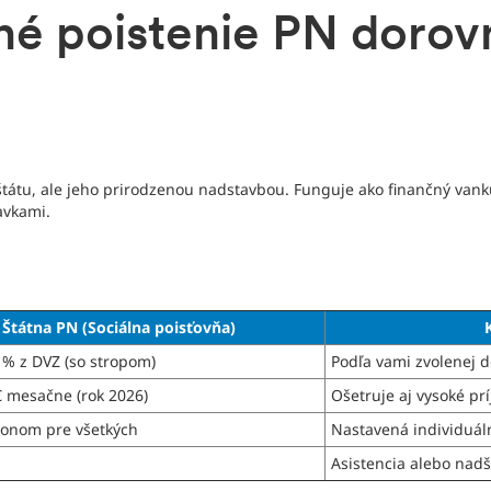
é poistenie PN dorovn
tátu, ale jeho prirodzenou nadstavbou. Funguje ako finančný van
avkami.
Štátna PN (Sociálna poisťovňa)
5 % z DVZ (so stropom)
Podľa vami zvolenej 
€ mesačne (rok 2026)
Ošetruje aj vysoké pr
konom pre všetkých
Nastavená individuál
Asistencia alebo nad