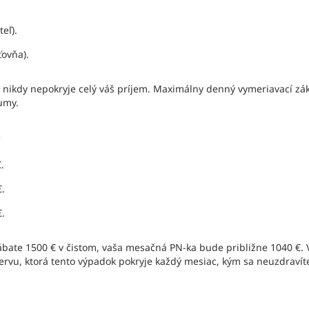
.
eľ).
ťovňa).
 nikdy nepokryje celý váš príjem. Maximálny denný vymeriavací zák
umy.
:
.
€.
€.
bate 1500 € v čistom, vaša mesačná PN-ka bude približne 1040 €. 
rvu, ktorá tento výpadok pokryje každý mesiac, kým sa neuzdravít