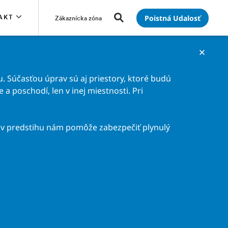
Poistná Udalosť
AKT
Zákaznícka zóna
. Súčasťou úprav sú aj priestory, ktoré budú
a poschodí, len v inej miestnosti. Pri
v predstihu nám pomôže zabezpečiť plynulý