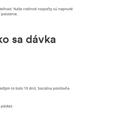
iteľnosť. Naše rodinné rozpočty sú napnuté
 poistenie.
ko sa dávka
dtým to bolo 10 dní). Sociálna poisťovňa
 páske):