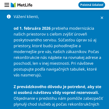
Preskočiť na obsah
Poistná Udalosť
Vážení klienti,
od 1. februára 2026
prebieha modernizácia
našich priestorov s cieľom zvýšiť úroveň
poskytovaného servisu. Súčasťou úprav sú aj
priestory, ktoré budú pohodlnejšie a
modernejšie pre vás, našich zákazníkov. Počas
rekonštrukcie nás nájdete na rovnakej adrese a
poschodí, len v inej miestnosti. Pri návšteve
postupujte podľa navigačných tabuliek, ktoré
vás nasmerujú.
Z prevádzkového dôvodu je potrebné, aby ste
si osobnú návštevu vždy vopred rezervovali.
Objednanie v predstihu nám pomôže zabezpečiť
plynulý chod služieb aj počas rekonštrukčných