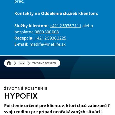
prác.
Kontakty na Oddelenie služieb klientom:
Služby klientom:
+421 2 5936 3111
alebo
bezplatne
0800 800 008
Recepcia:
+421 2 5936 3225
E-mail:
metlife@metlife.sk
ŽIVOTNÉ POISTEN...
ŽIVOTNÉ POISTENIE
HYPOFIX
Poistenie určené pre klientov, ktorí chcú zabezpečiť
svoju rodinu pre prípad neočakávaných situácií.