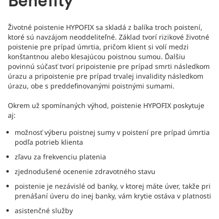
Benefity
Životné poistenie HYPOFIX sa skladá z balíka troch poistení,
ktoré sú navzájom neoddeliteľné. Základ tvorí rizikové životné
poistenie pre prípad úmrtia, pričom klient si volí medzi
konštantnou alebo klesajúcou poistnou sumou. Ďalšiu
povinnú súčasť tvorí pripoistenie pre prípad smrti následkom
úrazu a pripoistenie pre prípad trvalej invalidity následkom
úrazu, obe s preddefinovanými poistnými sumami.
Okrem už spomínaných výhod, poistenie HYPOFIX poskytuje
aj:
možnosť výberu poistnej sumy v poistení pre prípad úmrtia
podľa potrieb klienta
zľavu za frekvenciu platenia
zjednodušené ocenenie zdravotného stavu
poistenie je nezávislé od banky, v ktorej máte úver, takže pri
prenášaní úveru do inej banky, vám krytie ostáva v platnosti
asistenčné služby