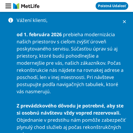
Preskočiť na obsah
Poistná Udalosť
Vážení klienti,
od 1. februára 2026
prebieha modernizácia
našich priestorov s cieľom zvýšiť úroveň
poskytovaného servisu. Súčasťou úprav sú aj
priestory, ktoré budú pohodlnejšie a
modernejšie pre vás, našich zákazníkov. Počas
rekonštrukcie nás nájdete na rovnakej adrese a
poschodí, len v inej miestnosti. Pri návšteve
postupujte podľa navigačných tabuliek, ktoré
vás nasmerujú.
Z prevádzkového dôvodu je potrebné, aby ste
si osobnú návštevu vždy vopred rezervovali.
Objednanie v predstihu nám pomôže zabezpečiť
plynulý chod služieb aj počas rekonštrukčných