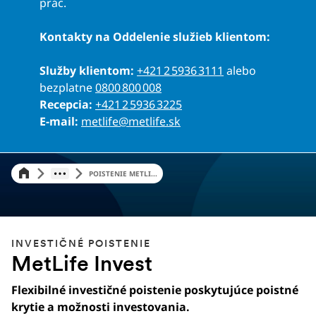
prác.
Kontakty na Oddelenie služieb klientom:
Služby klientom:
+421 2 5936 3111
alebo
bezplatne
0800 800 008
Recepcia:
+421 2 5936 3225
E-mail:
metlife@metlife.sk
POISTENIE METLI...
INVESTIČNÉ POISTENIE
MetLife Invest
Flexibilné investičné poistenie poskytujúce poistné
krytie a možnosti investovania.