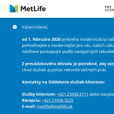
Preskočiť na obsah
PRE
JED
Vážení klienti,
od 1. februára 2026
prebieha modernizácia našic
pohodlnejšie a modernejšie pre vás, našich záka
návšteve postupujte podľa navigačných tabuliek
Z prevádzkového dôvodu je potrebné, aby ste 
chod služieb aj počas rekonštrukčných prác.
Kontakty na Oddelenie služieb klientom:
Služby klientom:
+421 2 5936 3111
alebo bezpl
Recepcia:
+421 2 5936 3225
E-mail:
metlife@metlife.sk