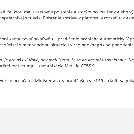
etLife, ktorí majú cestovné poistenie a ktorým bol zrušený alebo v
nepriaznivej situácie. Poistenie zostáva v platnosti v rozsahu, v 
 ani kontaktovať poisťovňu – predĺženie prebieha automaticky. V p
t súvisel s mimoriadnou situáciou v regióne (napríklad potvrdenie 
u, je pre nás kľúčové, aby mali istotu, že sa na nás môžu spoľahnúť. Naš
iaditeľ marketingu komunikácie MetLife CZ&SK.
vné odporúčania Ministerstva zahraničných vecí SR a riadiť sa pok