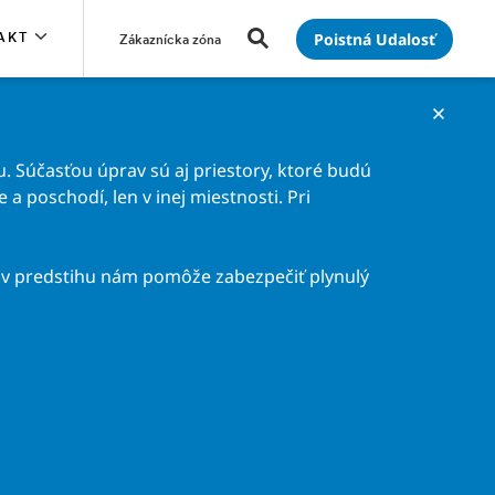
Poistná Udalosť
AKT
Zákaznícka zóna
. Súčasťou úprav sú aj priestory, ktoré budú
a poschodí, len v inej miestnosti. Pri
v predstihu nám pomôže zabezpečiť plynulý