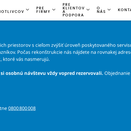
PRE
PRE
KLIENTOV
O
KONT
NOTLIVCOV
FIRMY
A
NÁS
PODPORA
h priestorov s cieľom zvýšiť úroveň poskytovaného servisu
zníkov. Počas rekonštrukcie nás nájdete na rovnakej adrese 
, ktoré vás nasmerujú.
si osobnú návštevu vždy vopred rezervovali.
Objednanie 
atne
0800 800 008