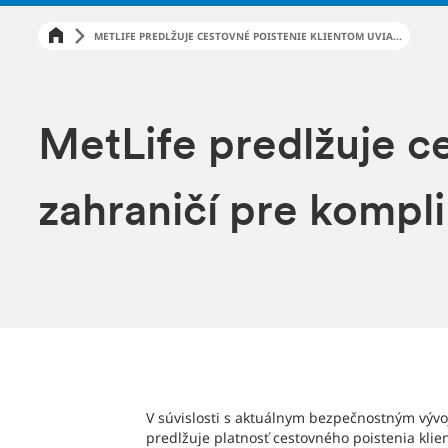
METLIFE PREDLŽUJE CESTOVNÉ POISTENIE KLIENTOM UVIA...
MetLife predlžuje c
zahraničí pre kompl
V súvislosti s aktuálnym bezpečnostným výv
predlžuje platnosť cestovného poistenia kli