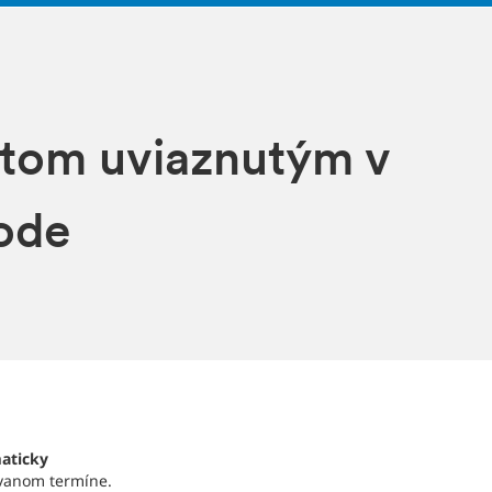
ntom uviaznutým v
hode
aticky
ovanom termíne.