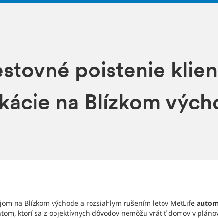
estovné poistenie klie
ikácie na Blízkom výc
ojom na Blízkom východe a rozsiahlym rušením letov MetLife
autom
entom, ktorí sa z objektívnych dôvodov nemôžu vrátiť domov v plán