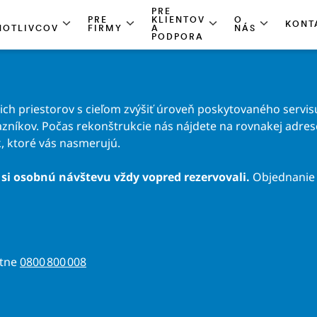
PRE
PRE
KLIENTOV
O
KONT
NOTLIVCOV
FIRMY
A
NÁS
PODPORA
h priestorov s cieľom zvýšiť úroveň poskytovaného servisu
zníkov. Počas rekonštrukcie nás nájdete na rovnakej adrese 
, ktoré vás nasmerujú.
si osobnú návštevu vždy vopred rezervovali.
Objednanie 
atne
0800 800 008