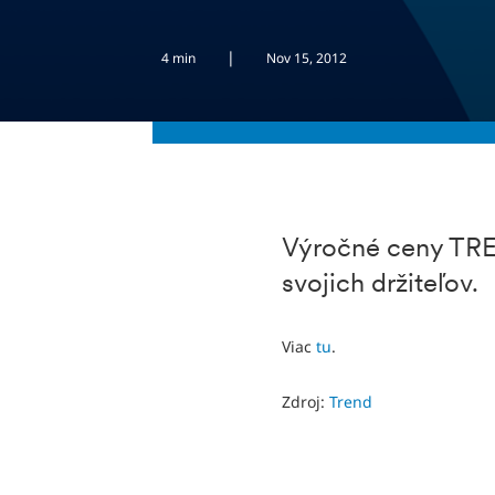
|
4 min
Nov 15, 2012
Výročné ceny TRE
svojich držiteľov.
Viac
tu
.
Zdroj:
Trend