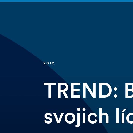
2012
TREND: B
svojich l