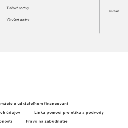
Tlačové správy
Kontakt
Výročné správy
rmácie o udržateľnom financovaní
ých údajov
Linka pomoci pre etiku a podvody
pnosti
Právo na zabudnutie