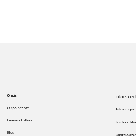
O nás
Poistenie pre 
O spoločnosti
Poistenie pre 
Firemná kultúra
Poistná udalo
Blog
Zákaznícka zó