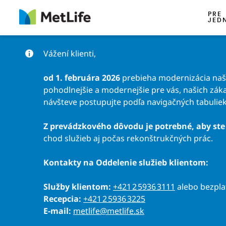
Preskočiť na obsah
PRE
JED
Vážení klienti,
od 1. februára 2026
prebieha modernizácia našic
pohodlnejšie a modernejšie pre vás, našich záka
návšteve postupujte podľa navigačných tabuliek
Z prevádzkového dôvodu je potrebné, aby ste 
chod služieb aj počas rekonštrukčných prác.
Kontakty na Oddelenie služieb klientom:
Služby klientom:
+421 2 5936 3111
alebo bezpl
Recepcia:
+421 2 5936 3225
E-mail:
metlife@metlife.sk