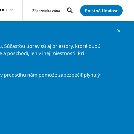
Poistná Udalosť
AKT
Zákaznícka zóna
. Súčasťou úprav sú aj priestory, ktoré budú
a poschodí, len v inej miestnosti. Pri
v predstihu nám pomôže zabezpečiť plynulý