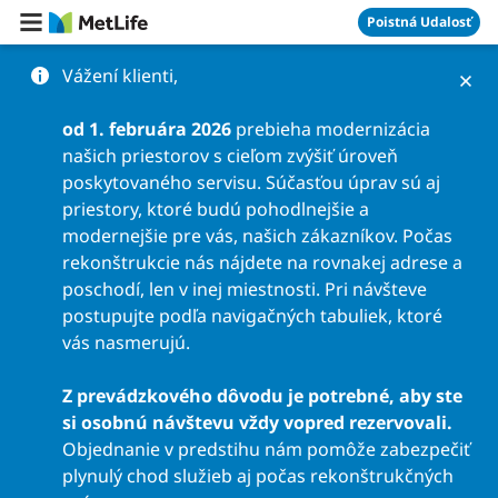
Preskočiť na obsah
Poistná Udalosť
Vážení klienti,
od 1. februára 2026
prebieha modernizácia
našich priestorov s cieľom zvýšiť úroveň
poskytovaného servisu. Súčasťou úprav sú aj
priestory, ktoré budú pohodlnejšie a
modernejšie pre vás, našich zákazníkov. Počas
rekonštrukcie nás nájdete na rovnakej adrese a
poschodí, len v inej miestnosti. Pri návšteve
postupujte podľa navigačných tabuliek, ktoré
vás nasmerujú.
Z prevádzkového dôvodu je potrebné, aby ste
si osobnú návštevu vždy vopred rezervovali.
Objednanie v predstihu nám pomôže zabezpečiť
plynulý chod služieb aj počas rekonštrukčných