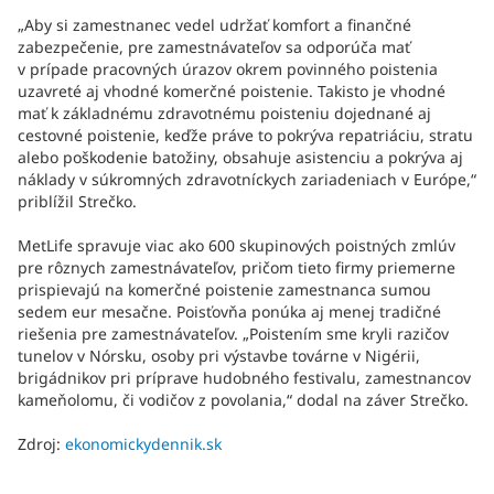
„Aby si zamestnanec vedel udržať komfort a finančné
zabezpečenie, pre zamestnávateľov sa odporúča mať
v prípade pracovných úrazov okrem povinného poistenia
uzavreté aj vhodné komerčné poistenie. Takisto je vhodné
mať k základnému zdravotnému poisteniu dojednané aj
cestovné poistenie, keďže práve to pokrýva repatriáciu, stratu
alebo poškodenie batožiny, obsahuje asistenciu a pokrýva aj
náklady v súkromných zdravotníckych zariadeniach v Európe,“
priblížil Strečko.
MetLife spravuje viac ako 600 skupinových poistných zmlúv
pre rôznych zamestnávateľov, pričom tieto firmy priemerne
prispievajú na komerčné poistenie zamestnanca sumou
sedem eur mesačne. Poisťovňa ponúka aj menej tradičné
riešenia pre zamestnávateľov. „Poistením sme kryli razičov
tunelov v Nórsku, osoby pri výstavbe továrne v Nigérii,
brigádnikov pri príprave hudobného festivalu, zamestnancov
kameňolomu, či vodičov z povolania,“ dodal na záver Strečko.
Zdroj:
ekonomickydennik.sk