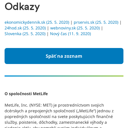
Odkazy
ekonomickydennik.sk (25. 5. 2020)
|
prservis.sk (25. 5. 2020)
|
24hod.sk (25. 5. 2020)
|
webnoviny.sk (25. 5. 2020)
|
Slovenka (25. 5. 2020)
|
Nový čas (11. 9. 2020)
Späť na zoznam
O spoločnosti MetLife
MetLife, Inc. (NYSE: MET) je prostredníctvom svojich
dcérskych a prepojených spoločností („MetLife“) jednou z
popredných spoločností na svete poskytujúcich finančné
služby, poistenie, dôchodky, zamestnanecké výhody a
riadenie aktív, aby pomohli svojim individuálnym a