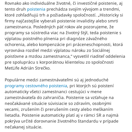
Rovnako ako individuálne životné, či investičné poistenie, aj
tento druh
poistenia
prechádza svojím vývojom a trendmi,
ktoré zohľadňujú trh a požiadavky spoločností. „Historicky si
firmy najčastejšie vyberali poistenie invalidity alebo smrti
zamestnanca. Posledných päť rokov ale pozorujeme, že
programy sa sústredia viac na životný štýl, teda poistenie s
výplatou poistného plnenia pri diagnóze závažného
ochorenia, alebo kompenzácie pri práceneschopnosti, ktorá
vyrovnáva rozdiel medzi výplatou nároku zo Sociálnej
poisťovne a mzdou zamestnanca,“ vysvetlil riaditeľ oddelenia
pre spoluprácu s korporátnou klientelou zo spoločnosti
MetLife Adrián Strečko.
Populárne medzi zamestnávateľmi sú aj jednoduché
programy
cestovného poistenia
, pri ktorých sú poistení
automaticky všetci zamestnanci cestujúci v mene
zamestnávateľa do zahraničia. Poistenie sa vzťahuje na
neočakávané situácie súvisiacie so zdravím, osobnými
vecami, zrušením či prerušením cesty alebo meškaním
lietadla. Poistenie automaticky platí aj v rámci SR a najmä
pokrýva určité dorovnanie životného štandardu v prípade
nečakanej situácie.