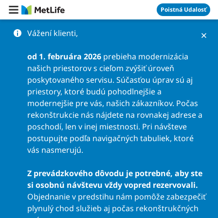
Preskočiť na obsah
Poistná Udalosť
Vážení klienti,
od 1. februára 2026
prebieha modernizácia
našich priestorov s cieľom zvýšiť úroveň
poskytovaného servisu. Súčasťou úprav sú aj
priestory, ktoré budú pohodlnejšie a
modernejšie pre vás, našich zákazníkov. Počas
rekonštrukcie nás nájdete na rovnakej adrese a
poschodí, len v inej miestnosti. Pri návšteve
postupujte podľa navigačných tabuliek, ktoré
vás nasmerujú.
Z prevádzkového dôvodu je potrebné, aby ste
si osobnú návštevu vždy vopred rezervovali.
Objednanie v predstihu nám pomôže zabezpečiť
plynulý chod služieb aj počas rekonštrukčných