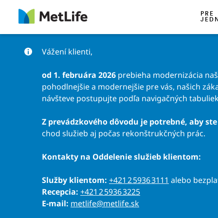
Preskočiť na obsah
PRE
JED
Vážení klienti,
od 1. februára 2026
prebieha modernizácia našic
pohodlnejšie a modernejšie pre vás, našich záka
návšteve postupujte podľa navigačných tabuliek
Z prevádzkového dôvodu je potrebné, aby ste 
chod služieb aj počas rekonštrukčných prác.
Kontakty na Oddelenie služieb klientom:
Služby klientom:
+421 2 5936 3111
alebo bezpl
Recepcia:
+421 2 5936 3225
E-mail:
metlife@metlife.sk