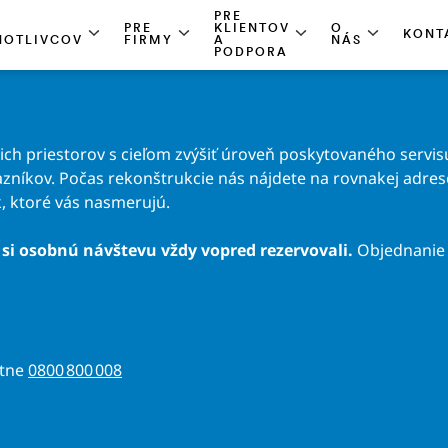
PRE
PRE
KLIENTOV
O
KONT
NOTLIVCOV
FIRMY
A
NÁS
PODPORA
h priestorov s cieľom zvýšiť úroveň poskytovaného servisu
zníkov. Počas rekonštrukcie nás nájdete na rovnakej adrese 
, ktoré vás nasmerujú.
si osobnú návštevu vždy vopred rezervovali.
Objednanie 
atne
0800 800 008