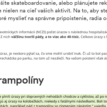
šite skateboardovanie, alebo plánujete re
 nielen na cieľ vašich aktivít. Na to, aby st
obré myslieť na správne pripoistenie, radia 
otníckych informácii (NCZI) počet úrazov s následnou hospitalizác
 Z nich
väčšinu tvorili pády, a to viac ako 40-tisíc.
Celkovo úrazy s 
raz, je neskoro pýtať sa, čo sme mohli urobiť inak. Či už to bol p
 prechádzka po parku, na tom už nezáleží. Na vašom poistení však á
trampolíny
e plnili úrazy pri dopravných nehodách chodcov a cyklistov, až po n
jú aj úrazy na kolobežkách, niekedy s fatálnymi následkami. Boli to
vitách, napríklad pád z trampolíny so zlomeným zápästím,“ uviedla