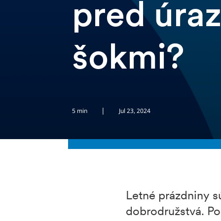
pred úra
šokmi?
|
5 min
Jul 23, 2024
Letné prázdniny sú
dobrodružstvá. Pop