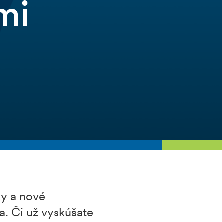
mi
ky a nové
ia. Či už vyskúšate