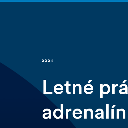
2024
Letné pr
adrenalín