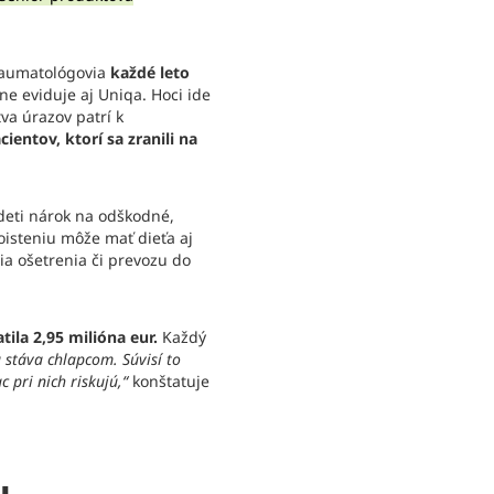
traumatológovia
každé leto
ne eviduje aj Uniqa. Hoci ide
va úrazov patrí k
entov, ktorí sa zranili na
deti nárok na odškodné,
steniu môže mať dieťa aj
ia ošetrenia či prevozu do
ila 2,95 milióna eur.
Každý
 stáva chlapcom. Súvisí to
 pri nich riskujú,“
konštatuje