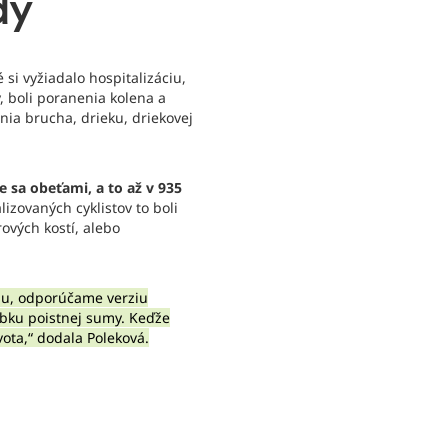
dy
si vyžiadalo hospitalizáciu,
y, boli poranenia kolena a
nia brucha, drieku, driekovej
e sa obeťami, a to až v 935
lizovaných cyklistov to boli
ových kostí, alebo
nu, odporúčame verziu
sobku poistnej sumy. Keďže
ota,“ dodala Poleková.