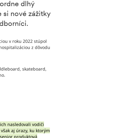
kordne dlhý
e si nové zážitky
odborníci.
iou v roku 2022 stúpol
hospitalizáciou z dôvodu
addleboard, skateboard,
no.
ich nasledovali vodiči
 však aj úrazy, ku ktorým
 senior produktová