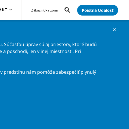
Poistná Udalosť
AKT
Zákaznícka zóna
. Súčasťou úprav sú aj priestory, ktoré budú
a poschodí, len v inej miestnosti. Pri
v predstihu nám pomôže zabezpečiť plynulý