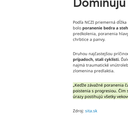
Dominujú
Podľa NCZI priemerná dĺžka h
bolo
poranenie bedra a ste
predkolenia, poranenia hlavy
chrbtice a panvy.
Druhou najčastejšou príčin
prípadoch, stali cyklisti.
Ďale
najmä traumatické vnútroleb
zlomenina predlaktia.
„Keďže závažné poranenia č
poistenia s progresiou. Čím 
úrazy postihujú všetky vekov
Zdroj:
sita.sk