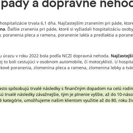
 pády a dopravné neho
ospitalizácie trvala 6,1 dňa. Najčastejším zranením pri páde, ktoré 
hna
. Ďalšie zranenia pri páde, ktoré si vyžiadali hospitalizáciu osob
, poranenia pleca a ramena, poranenie lakťa a predlaktia a porane
ou úrazu v roku 2022 bola podľa NCZI dopravná nehoda.
Najčastejši
j to boli cestujúci v osobnom automobile, či motocyklisti. U hospita
kové poranenia, zlomenina pleca a ramena, zlomenina lebky a tvár
asto spôsobujú trvalé následky s finančným dopadom na celú rodi
sú trvalé následky závažnejšie, tým je plnenie vyššie, až do 10-ná
é kategórie, umožňujeme našim klientom využitie až do 80. roku živ