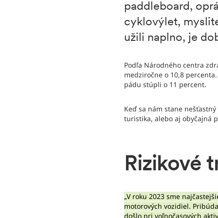
paddleboard, oprá
cyklovýlet, myslite
užili naplno, je d
Podľa Národného centra zdrav
medziročne o 10,8 percenta.
pádu stúpli o 11 percent.
Keď sa nám stane nešťastný ú
turistika, alebo aj obyčajná
Rizikové 
„V roku 2023 sme najčastejši
motorových vozidiel. Pribúda
došlo pri voľnočasových akti