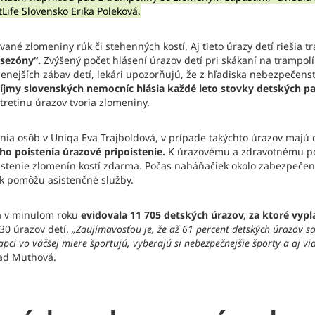
Life Slovensko Erika Poleková.
ané zlomeniny rúk či stehenných kostí. Aj tieto úrazy detí riešia 
 sezóny“.
Zvýšený počet hlásení úrazov detí pri skákaní na trampolí
nejších zábav detí, lekári upozorňujú, že z hľadiska nebezpečenst
jmy slovenských nemocníc hlásia každé leto stovky detských paci
 tretinu úrazov tvoria zlomeniny.
nia osôb v Uniqa Eva Trajboldová, v prípade takýchto úrazov majú 
ho poistenia úrazové pripoistenie.
K úrazovému a zdravotnému poi
oistenie zlomenín kostí zdarma. Počas naháňačiek okolo zabezpečen
k pomôžu asistenčné služby.
ňa v minulom roku
evidovala 11 705 detských úrazov, za ktoré vyplat
30 úrazov detí.
„Zaujímavosťou je, že až 61 percent detských úrazov sa
pci vo väčšej miere športujú, vyberajú si nebezpečnejšie športy a aj viac
nad Muthová.