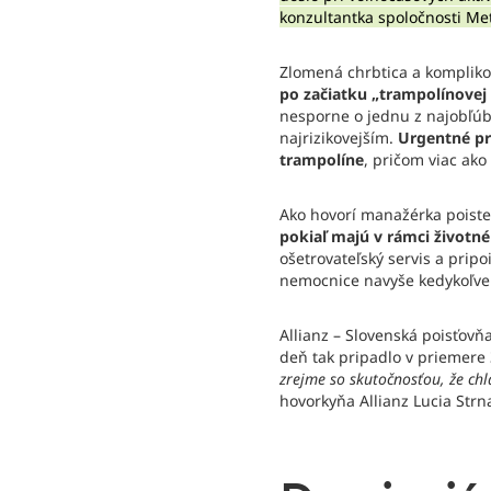
konzultantka spoločnosti Met
Zlomená chrbtica a komplikov
po začiatku „trampolínovej
nesporne o jednu z najobľúbe
najrizikovejším.
Urgentné prí
trampolíne
, pričom viac ako
Ako hovorí manažérka poiste
pokiaľ majú v rámci životné
ošetrovateľský servis a prip
nemocnice navyše kedykoľve
Allianz – Slovenská poisťov
deň tak pripadlo v priemere 
zrejme so skutočnosťou, že chla
hovorkyňa Allianz Lucia Str