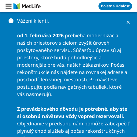
Preskočiť na obsah
Poistná Udalosť
Vážení klienti,
od 1. februára 2026
prebieha modernizácia
našich priestorov s cieľom zvýšiť úroveň
poskytovaného servisu. Súčasťou úprav sú aj
priestory, ktoré budú pohodlnejšie a
modernejšie pre vás, našich zákazníkov. Počas
rekonštrukcie nás nájdete na rovnakej adrese a
poschodí, len v inej miestnosti. Pri návšteve
postupujte podľa navigačných tabuliek, ktoré
vás nasmerujú.
Z prevádzkového dôvodu je potrebné, aby ste
si osobnú návštevu vždy vopred rezervovali.
Objednanie v predstihu nám pomôže zabezpečiť
plynulý chod služieb aj počas rekonštrukčných