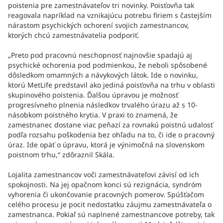
poistenia pre zamestnávateľov tri novinky. Poisťovňa tak
reagovala napríklad na vznikajúcu potrebu firiem s častejším
nárastom psychických ochorení svojich zamestnancov,
ktorých chcú zamestnávatelia podporiť.
„Preto pod pracovnú neschopnosť najnovšie spadajú aj
psychické ochorenia pod podmienkou, že neboli spôsobené
dôsledkom omamných a návykových látok. Ide o novinku,
ktorú MetLife predstavil ako jediná poisťovňa na trhu v oblasti
skupinového poistenia. Ďalšou úpravou je možnosť
progresívneho plnenia následkov trvalého úrazu až s 10-
násobkom poistného krytia. V praxi to znamená, že
zamestnanec dostane viac peňazí za rovnakú poistnú udalosť
podľa rozsahu poškodenia bez ohľadu na to, či ide o pracovný
úraz. Ide opäť o úpravu, ktorá je výnimočná na slovenskom
poistnom trhu,“ zdôraznil Skála.
Lojalita zamestnancov voči zamestnávateľovi závisí od ich
spokojnosti. Na jej opačnom konci sú rezignácia, syndróm
vyhorenia či ukončovanie pracovných pomerov. Spúšťačom
celého procesu je pocit nedostatku záujmu zamestnávateľa o
zamestnanca. Pokiaľ sú naplnené zamestnancove potreby, tak