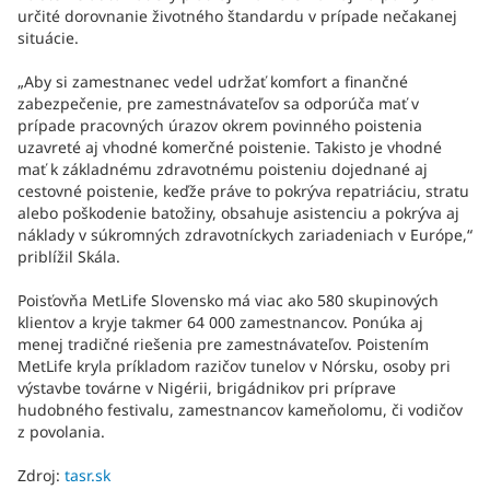
určité dorovnanie životného štandardu v prípade nečakanej
situácie.
„Aby si zamestnanec vedel udržať komfort a finančné
zabezpečenie, pre zamestnávateľov sa odporúča mať v
prípade pracovných úrazov okrem povinného poistenia
uzavreté aj vhodné komerčné poistenie. Takisto je vhodné
mať k základnému zdravotnému poisteniu dojednané aj
cestovné poistenie, keďže práve to pokrýva repatriáciu, stratu
alebo poškodenie batožiny, obsahuje asistenciu a pokrýva aj
náklady v súkromných zdravotníckych zariadeniach v Európe,“
priblížil Skála.
Poisťovňa MetLife Slovensko má viac ako 580 skupinových
klientov a kryje takmer 64 000 zamestnancov. Ponúka aj
menej tradičné riešenia pre zamestnávateľov. Poistením
MetLife kryla príkladom razičov tunelov v Nórsku, osoby pri
výstavbe továrne v Nigérii, brigádnikov pri príprave
hudobného festivalu, zamestnancov kameňolomu, či vodičov
z povolania.
Zdroj:
tasr.sk