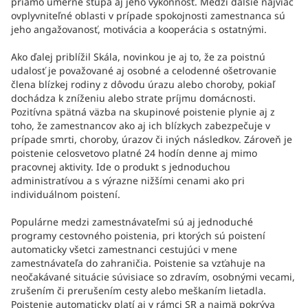
priamo úmerne stúpa aj jeho výkonnosť. Medzi ďalšie najviac
ovplyvniteľné oblasti v prípade spokojnosti zamestnanca sú
jeho angažovanosť, motivácia a kooperácia s ostatnými.
Ako ďalej priblížil Skála, novinkou je aj to, že za poistnú
udalosť je považované aj osobné a celodenné ošetrovanie
člena blízkej rodiny z dôvodu úrazu alebo choroby, pokiaľ
dochádza k zníženiu alebo strate príjmu domácnosti.
Pozitívna spätná väzba na skupinové poistenie plynie aj z
toho, že zamestnancov ako aj ich blízkych zabezpečuje v
prípade smrti, choroby, úrazov či iných následkov. Zároveň je
poistenie celosvetovo platné 24 hodín denne aj mimo
pracovnej aktivity. Ide o produkt s jednoduchou
administratívou a s výrazne nižšími cenami ako pri
individuálnom poistení.
Populárne medzi zamestnávateľmi sú aj jednoduché
programy cestovného poistenia, pri ktorých sú poistení
automaticky všetci zamestnanci cestujúci v mene
zamestnávateľa do zahraničia. Poistenie sa vzťahuje na
neočakávané situácie súvisiace so zdravím, osobnými vecami,
zrušením či prerušením cesty alebo meškaním lietadla.
Poistenie automaticky platí aj v rámci SR a najmä pokrýva