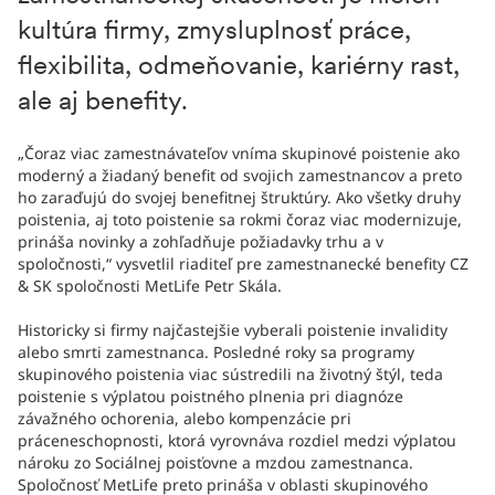
kultúra firmy, zmysluplnosť práce,
flexibilita, odmeňovanie, kariérny rast,
ale aj benefity.
„Čoraz viac zamestnávateľov vníma skupinové poistenie ako
moderný a žiadaný benefit od svojich zamestnancov a preto
ho zaraďujú do svojej benefitnej štruktúry. Ako všetky druhy
poistenia, aj toto poistenie sa rokmi čoraz viac modernizuje,
prináša novinky a zohľadňuje požiadavky trhu a v
spoločnosti,“ vysvetlil riaditeľ pre zamestnanecké benefity CZ
& SK spoločnosti MetLife Petr Skála.
Historicky si firmy najčastejšie vyberali poistenie invalidity
alebo smrti zamestnanca. Posledné roky sa programy
skupinového poistenia viac sústredili na životný štýl, teda
poistenie s výplatou poistného plnenia pri diagnóze
závažného ochorenia, alebo kompenzácie pri
práceneschopnosti, ktorá vyrovnáva rozdiel medzi výplatou
nároku zo Sociálnej poisťovne a mzdou zamestnanca.
Spoločnosť MetLife preto prináša v oblasti skupinového